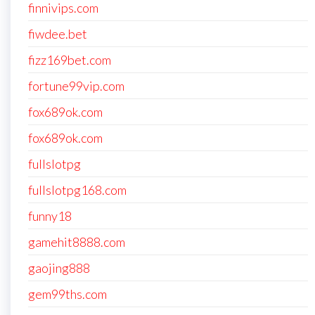
finnivips.com
fiwdee.bet
fizz169bet.com
fortune99vip.com
fox689ok.com
fox689ok.com
fullslotpg
fullslotpg168.com
funny18
gamehit8888.com
gaojing888
gem99ths.com