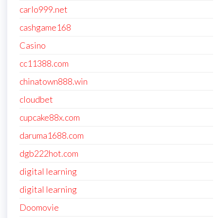
carlo999.net
cashgame168
Casino
cc11388.com
chinatown888.win
cloudbet
cupcake88x.com
daruma1688.com
dgb222hot.com
digital learning
digital learning
Doomovie