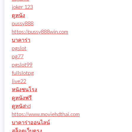
joker 123
ดูหนัง
pussy888
https://pussy888win.com
บาคาร่า
pgslot
pg77
pgslot99
fullslotpg
live22
หนังชนโรง
ดูหนังฟรี
ดูหนังhd
https://www.moviehdthai.com
บาคาร่าออนไลน์
สล็อตเว็บตรง