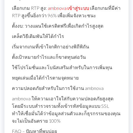
เลือกเกม RTP สูง:
ambnova เข้าสู่ระบบ
เลือกเกมที่มีค่า
RTP สูงขึ้นยิ่งกว่า 96% เพื่อเพิ่มจังหวะชนะ
ตั้งงบ: วางแผนใช้เครดิตฟรีเพื่อเกิดกำไรสูงสุด
เคล็ดวิธีเดิมพันให้ได้กำไร
เริ่มจากเกมที่เข้าใจกติกาอย่างพิถีพิถัน
ตั้งเป้าหมายกำไรและก็ขาดทุนต่อวัน
ใช้โปรโมชั่นและโบนัสเสริมสำหรับในการเพิ่มทุน
หยุดเล่นเมื่อได้กำไรตามจุดหมาย
ความปลอดภัยสำหรับในการใช้งาน ambnova
ambnova ให้ความเอาใจใส่กับความปลอดภัยสูงสุด
โดยมีระบบสำรวจรวมทั้งเข้ารหัสข้อมูลแบบ SSL
ทำให้เชื่อมั่นได้ว่าข้อมูลส่วนตัวและก็ธุรกรรมของคุณ
จะไม่เป็นอันตราย 100%
FAQ – ปัญหาที่พบบ่อย