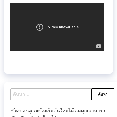
…
ค้นหา
สำหรับ:
ชีวิตของคุณจะไม่เริ่มต้นใหม่ได้ แต่คุณสามารถ