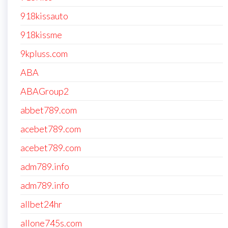
918kissauto
918kissme
9kpluss.com
ABA
ABAGroup2
abbet789.com
acebet789.com
acebet789.com
adm789.info
adm789.info
allbet24hr
allone745s.com