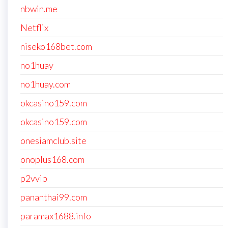
nbwin.me
Netflix
niseko168bet.com
no1huay
no1huay.com
okcasino159.com
okcasino159.com
onesiamclub.site
onoplus168.com
p2vvip
pananthai99.com
paramax1688.info