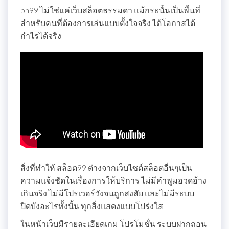
bh99 ไม่ใช่แค่เว็บสล็อตธรรมดา แม้กระนั้นเป็นพื้นที่
สำหรับคนที่ต้องการเล่นแบบตั้งใจจริง ได้โอกาสได้
กำไรได้จริง
สิ่งที่ทำให้ สล็อต99 ต่างจากเว็บไซต์สล็อตอื่นๆเป็น
ความแจ้งชัดในเรื่องการให้บริการ ไม่มีคำพูมอวดอ้าง
เกินจริง ไม่มีโปรเวอร์วังจนถูกสงสัย และไม่มีระบบ
ปิดบังอะไรทั้งนั้น ทุกสิ่งแสดงแบบโปร่งใส
ในหน้าเว็บมีรายละเอียดเกม โปรโมชั่น ระบบฝากถอน