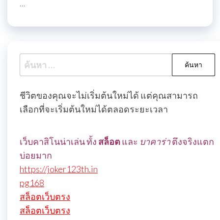
…
ค้นหา
สำหรับ:
ชีวิตของคุณจะไม่เริ่มต้นใหม่ได้ แต่คุณสามารถ
เลือกที่จะเริ่มต้นใหม่ได้ตลอดระยะเวลา
เว็บคาสิโนน่าเล่น ทั้ง
สล็อต
และ
บาคาร่า
ตึงจริงแตก
บ่อยมาก
https://joker123th.in
pg168
สล็อตเว็บตรง
สล็อตเว็บตรง