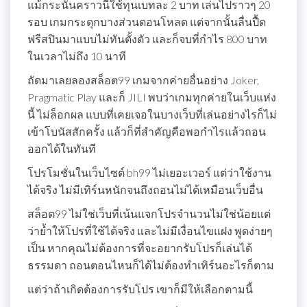
แม้กระนั้นคราวนี้ใช้ทุนเบทละ 2 บาท เล่นไปราวๆ 20
รอบ เกมกระตุกบางส่วนตอนโหลด แต่จากนั้นลื่นปื้ด
ฟรีสปินมาแบบไม่ทันตั้งตัว และก็จบที่กำไร 800 บาท
ในเวลาไม่ถึง 10 นาที
ถัดมาเลยลองสล็อต99 เกมจากค่ายอื่นอย่าง Joker,
Pragmatic Play และก็ JILI พบว่าเกมทุกค่ายในเว็บแห่ง
นี้ ไม่ล็อกผล แบบที่เคยเจอในบางเว็บที่เล่นอย่างไรก็ไม่
เข้าโบนัสสักครั้ง แล้วก็ที่สำคัญคือพอกำไรแล้วถอน
ออกได้ในทันที
โปรโมชั่นในเว็บไซต์ bh99 ไม่เยอะเวอร์ แต่ว่าใช้งาน
ได้จริง ไม่มีเทิร์นหนักจนถึงถอนไม่ได้เหมือนเว็บอื่น
สล็อต99 ไม่ใช่เว็บที่เน้นแจกโปรจำนวนไม่ใช่น้อยแต่
ว่าย้ำให้โปรที่ใช้ได้จริง และไม่มีเงื่อนไขแฝง พูดง่ายๆ
เป็น หากคุณไม่ต้องการที่จะอยากรับโปรก็เล่นได้
ธรรมดา ถอนตอนไหนก็ได้ไม่ต้องทำเทิร์นอะไรก็ตาม
แต่ว่าถ้าเกิดต้องการรับโปร เขาก็มีให้เลือกตามนี้