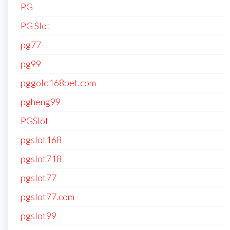
PG
PG Slot
pg77
pg99
pggold168bet.com
pgheng99
PGSlot
pgslot168
pgslot718
pgslot77
pgslot77.com
pgslot99