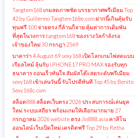
Tangtem168 เกมสดภาพชัด บรรยากาศพรีเมียม Top
42 by Guillermo Tangtem168e.com ฝากนี้เกินคุ้มรับ
ทุนฟรี 100 จ่ายตรง กี่ล้านก็จ่าย คุ้มค่าการเดิมพัน
ที่สุดในวงการ tangtem168 ของรางวัลกำลังรอ
เจ้าของใหม่ 30 กรกฎา 2569
บาคาร่า 4 August 69 sexy168 เปิดโลกเกมไพ่สดแบบ
เรียลไทม์ ลุ้นรับ I PHONE17 PRO MAX รองรับทุก
ธนาคาร ถอนเร็วทันใจ สัมผัสโต๊ะสดระดับพรีเมียม
sexy168 เข้าเล่นวันนี้ รับโปรดีทันที Top 45 by Benito
Sexy168c.com
สล็อต888 สล็อตเว็บตรง 2026 ประสบการณ์เล่นยุค
ใหม่ ระบบเสถียร พร้อมเกมให้เลือกมากมาย 27
กรกฎาคม 2026 website ตรง Jin888.asia คาสิโน
ออนไลน์ เว็บเปิดใหม่ เครดิตฟรี Top 29 by Retha