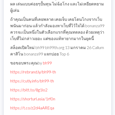
ผล เล่นแบบค่อยๆปั้นทุน ไม่ฉ้อโกง และไม่เหยียดหยาม
ผู้เล่น
ถ้าคุณเป็นคนที่เคยพลาด เคยเจ็บ เคยโดนโกงจากเว็บ
พนันมาก่อน แล้วกำลังมองหาเว็บที่ไว้ใจได้ bonanza99
ควรจะเป็นหนึ่งในตัวเลือกแรกที่คุณทดลอง ด้วยเหตุว่า
เว็บที่ไม่กล่าวเยอะ แต่ของแท้หายากมากในยุคนี้
สล็อตเปิดใหม่ bh99 bh99th.org 13 มกราคม 26 Callum
คาสิโน bonanza99 แจกบ่อย Top 6
ขอขอบพระคุณby
bh99
https://rebrand.ly/bh99-th
https://cutly.info/bh99-th
https://bitt.to/8g1lo2
https://shorturl.asia/1rf0n
https://t.co/z2d4aAREqa