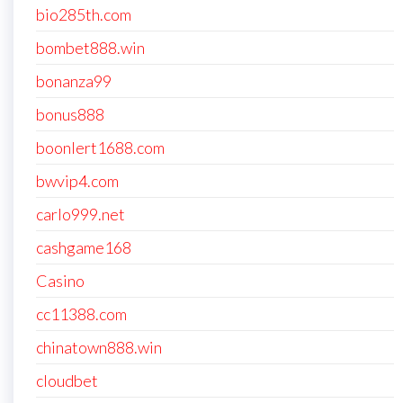
bio285th.com
bombet888.win
bonanza99
bonus888
boonlert1688.com
bwvip4.com
carlo999.net
cashgame168
Casino
cc11388.com
chinatown888.win
cloudbet