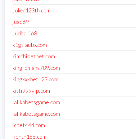
Joker123th.com
juad69
Judhai168
k1gt-auto.com
kimchibetbet.com
kingromans789.com
kingxxxbet123.com
kitti999vip.com
lalikabetsgame.com
lalikabetsgame.com
lcbet444.com
lionth168.com