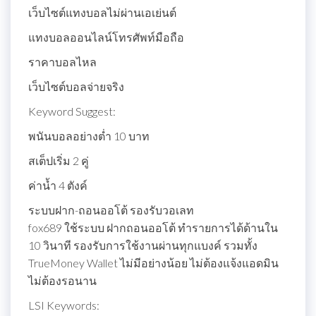
เว็บไซต์แทงบอลไม่ผ่านเอเย่นต์
แทงบอลออนไลน์โทรศัพท์มือถือ
ราคาบอลไหล
เว็บไซต์บอลจ่ายจริง
Keyword Suggest:
พนันบอลอย่างต่ำ 10 บาท
สเต็ปเริ่ม 2 คู่
ค่าน้ำ 4 ตังค์
ระบบฝาก-ถอนออโต้ รองรับวอเลท
fox689 ใช้ระบบ ฝากถอนออโต้ ทำรายการได้ด้านใน
10 วินาที รองรับการใช้งานผ่านทุกแบงค์ รวมทั้ง
TrueMoney Wallet ไม่มีอย่างน้อย ไม่ต้องแจ้งแอดมิน
ไม่ต้องรอนาน
LSI Keywords: