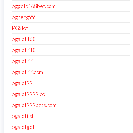
pggold168bet.com
pgheng99
PGSlot
pgslot168
pgslot718
pgslot77
pgslot77.com
pgslot99
pgslot9999.co
pgslot999bets.com
pgslotfish
pgslotgolf