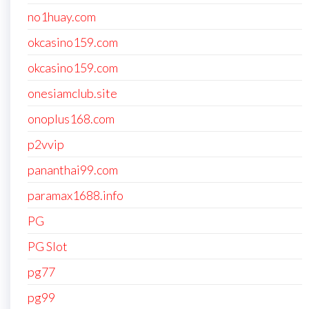
no1huay.com
okcasino159.com
okcasino159.com
onesiamclub.site
onoplus168.com
p2vvip
pananthai99.com
paramax1688.info
PG
PG Slot
pg77
pg99