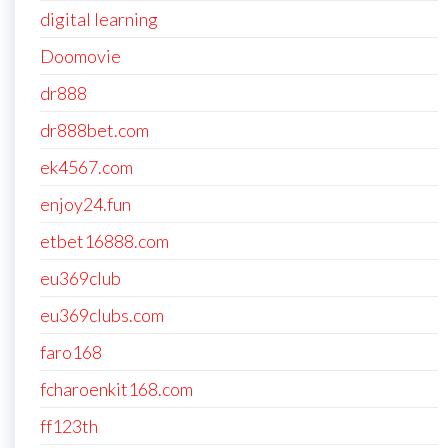
digital learning
Doomovie
dr888
dr888bet.com
ek4567.com
enjoy24.fun
etbet16888.com
eu369club
eu369clubs.com
faro168
fcharoenkit168.com
ff123th