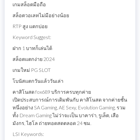
เกมสล็อตมือถือ
สล็อตวอเลทไม่มีอย่างน้อย
RTP สูง แตกบ่อย
Keyword Suggest:
ฝาก 1 บาทก็เล่นได้
สล็อตแตกง่าย 2024
เกมใหม่ PG SLOT
โบนัสแตกวันแล้ววันเล่า
คาสิโนสด fox689 บริการครบทุกค่าย
เปิดประสบการณ์การเดิมพันกับ คาสิโนสด จากค่ายชั้น
หนึ่งอย่าง SA Gaming, AE Sexy, Evolution Gaming, รวม
ทั้ง Dream Gaming ไม่ว่าจะเป็น บาคาร่า, รูเล็ต, เสือ
มังกร, ไฮโล ถ่ายทอดสดตลอด 24 ชม.
LSI Keywords: