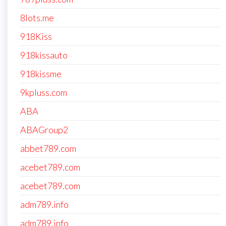
8lots.me
918Kiss
918kissauto
918kissme
9kpluss.com
ABA
ABAGroup2
abbet789.com
acebet789.com
acebet789.com
adm789.info
adm789.info