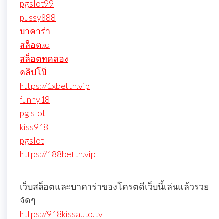
pgslot99
pussy888
บาคาร่า
สล็อตxo
สล็อตทดลอง
คลิปโป๊
https://1xbetth.vip
funny18
pg slot
kiss918
pgslot
https://188betth.vip
เว็บสล็อตและบาคาร่าของโครตดีเว็บนี้เล่นแล้วรวย
จัดๆ
https://918kissauto.tv