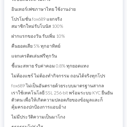
อินเทอร์เฟซภาษาไทย ใช้งานง่าย
โปรโมชั่น fox689 แจกจริง
สมาชิกใหม่รับโบนัส 100%
ฝากแรกของวัน รับเพิ่ม 10%
คืนยอดเสีย 5% ทุกอาทิตย์
แจกเครดิตเล่นฟรีทุกวัน
ชี้แนะสหาย รับค่าคอม 0.8% ทุกยอดแทง
ไม่ต้องแชร์ ไม่ต้องทำกิจกรรม ถอนได้จริงทุกโปร
fox689 ไม่เป็นอันตรายด้วยระบบมาตรฐานสากล
เราใช้เทคโนโลยี SSL 256-bit พร้อมระบบ KYC ยืนยัน
ตัวตน เพื่อให้เกิดความปลอดภัยของข้อมูลและก็
คุ้มครองปกป้องการแอบอ้าง
ไม่มีประวัติความเป็นมาโกง
ธุรกรรมโปร่งใส