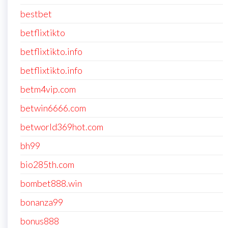
bestbet
betflixtikto
betflixtikto.info
betflixtikto.info
betm4vip.com
betwin6666.com
betworld369hot.com
bh99
bio285th.com
bombet888.win
bonanza99
bonus888