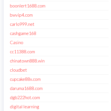
boonlert1688.com
bwvip4.com
carlo999.net
cashgame168
Casino
cc11388.com
chinatown888.win
cloudbet
cupcake88x.com
daruma1688.com
dgb222hot.com
digital learning