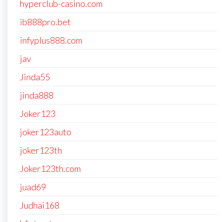
hyperclub-casino.com
ib888pro.bet
infyplus888.com
jav
Jinda55
jinda888
Joker123
joker123auto
joker123th
Joker123th.com
juad69
Judhai168