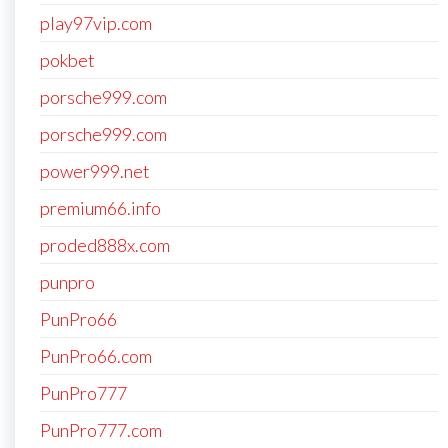
play97vip.com
pokbet
porsche999.com
porsche999.com
power999.net
premium66.info
proded888x.com
punpro
PunPro66
PunPro66.com
PunPro777
PunPro777.com