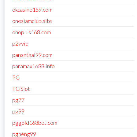
okcasino159.com
onesiamclub.site
onoplus168.com
p2vvip
pananthai99.com
paramax1688.info
PG
PG Slot
pg77
pg99
pggold168bet.com
pgheng99