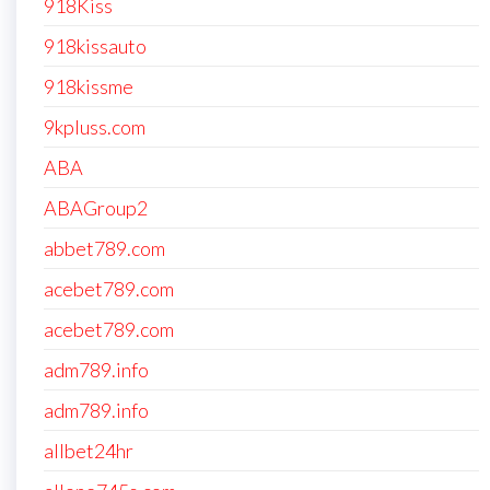
918Kiss
918kissauto
918kissme
9kpluss.com
ABA
ABAGroup2
abbet789.com
acebet789.com
acebet789.com
adm789.info
adm789.info
allbet24hr