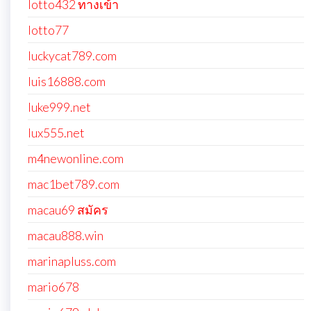
lotto432 ทางเข้า
lotto77
luckycat789.com
luis16888.com
luke999.net
lux555.net
m4newonline.com
mac1bet789.com
macau69 สมัคร
macau888.win
marinapluss.com
mario678