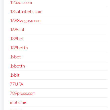
123xos.com
13satanbets.com
1688vegasx.com
168slot
188bet
188betth
1xbet
1xbetth
1xbit
77UFA
789pluss.com
8lots.me