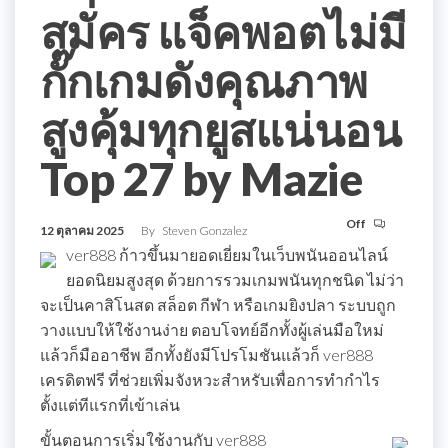
สมัคร แจ็คพอตไม่มี
กั๊กเกมดังคุณภาพ
สูงคุ้มทุกยูสแน่นอน
Top 27 by Mazie
Off
12 ตุลาคม 2025
By
Steven Gonzalez
ver888 ก้าวขึ้นมายอดเยี่ยมในเว็บพนันออนไลน์
ยอดนิยมสูงสุด ด้วยการรวมเกมพนันทุกชนิด ไม่ว่า
จะเป็นคาสิโนสด สล็อต กีฬา หรือเกมยิงปลา ระบบถูก
วางแบบให้ใช้งานง่าย ตอบโจทย์อีกทั้งผู้เล่นมือใหม่
แล้วก็มืออาชีพ อีกทั้งยังมีโปรโมชันแล้วก็ ver888
เครดิตฟรี ที่ช่วยเพิ่มจังหวะสำหรับเพื่อการทำกำไร
ตั้งแต่ทีแรกที่เข้าเล่น
ขั้นตอนการเริ่มใช้งานกับ ver888