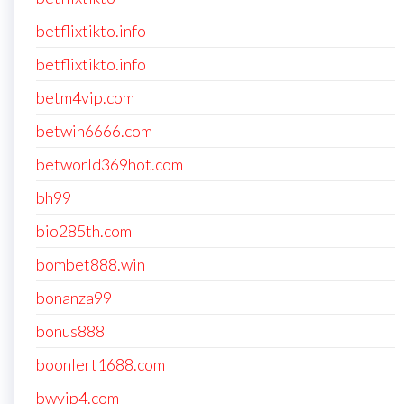
betflixtikto.info
betflixtikto.info
betm4vip.com
betwin6666.com
betworld369hot.com
bh99
bio285th.com
bombet888.win
bonanza99
bonus888
boonlert1688.com
bwvip4.com