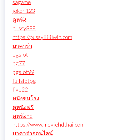
sagame
joker 123
ดูหนัง
pussy888
https://pussy888win.com
บาคาร่า
pgslot
pg77
pgslot99
fullslotpg
live22
หนังชนโรง
ดูหนังฟรี
ดูหนังhd
https://www.moviehdthai.com
บาคาร่าออนไลน์