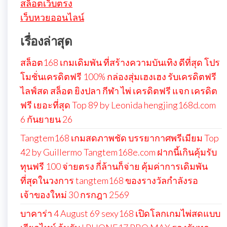
สล็อตเว็บตรง
เว็บหวยออนไลน์
เรื่องล่าสุด
สล็อต168 เกมเดิมพัน ที่สร้างความบันเทิง ดีที่สุด โปร
โมชั่นเครดิตฟรี 100% กล่องสุ่มเฮงเฮง รับเครดิตฟรี
ไลฟ์สด สล็อต ยิงปลา กีฬา ไพ่ เครดิตฟรี แจก เครดิต
ฟรี เยอะที่สุด Top 89 by Leonida hengjing168d.com
6 กันยายน 26
Tangtem168 เกมสดภาพชัด บรรยากาศพรีเมียม Top
42 by Guillermo Tangtem168e.com ฝากนี้เกินคุ้มรับ
ทุนฟรี 100 จ่ายตรง กี่ล้านก็จ่าย คุ้มค่าการเดิมพัน
ที่สุดในวงการ tangtem168 ของรางวัลกำลังรอ
เจ้าของใหม่ 30 กรกฎา 2569
บาคาร่า 4 August 69 sexy168 เปิดโลกเกมไพ่สดแบบ