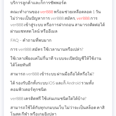
บริการลูกค้าและก็การซัพพอร์ต
คณะทำงานของ
ver888
พร้อมช่วยเหลือตลอด 1 วัน
ไม่ว่าจะเป็นปัญหาการ ver888 สมัคร,
ver888
การ
ver888 เข้าสู่ระบบ หรือการฝากถอน สามารถติดต่อได้
ผ่านแชทสด ไลน์ หรืออีเมล
FAQ – คำถามที่พบมาก
การ ver888 สมัคร ใช้เวลานานหรือเปล่า?
ใช้เวลาเพียงแค่ไม่กี่นาที ระบบจะเปิดบัญชีให้ใช้งาน
ได้โดยทันที
สามารถ ver888 เข้าระบบ ผ่านมือถือได้หรือไม่?
ได้ รองรับอีกทั้งระบบ iOS และก็ Android รวมทั้ง
คอมพิวเตอร์ทุกชนิด
ver888 เครดิตฟรี ใช้เล่นเกมชนิดใดได้บ้าง?
สามารถใช้ได้กับทุกเกมบนเว็บ ไม่ว่าจะเป็นสล็อต คาสิ
โนสด กีฬา หรือเกมยิงปลา