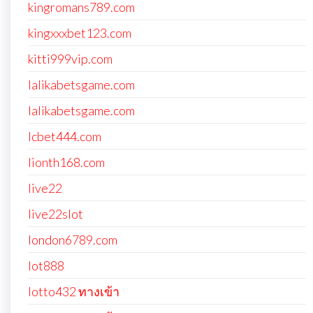
kingromans789.com
kingxxxbet123.com
kitti999vip.com
lalikabetsgame.com
lalikabetsgame.com
lcbet444.com
lionth168.com
live22
live22slot
london6789.com
lot888
lotto432 ทางเข้า