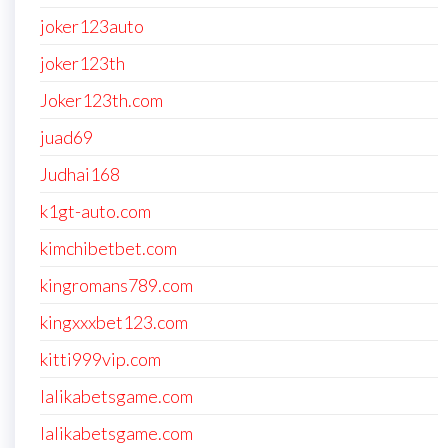
joker123auto
joker123th
Joker123th.com
juad69
Judhai168
k1gt-auto.com
kimchibetbet.com
kingromans789.com
kingxxxbet123.com
kitti999vip.com
lalikabetsgame.com
lalikabetsgame.com