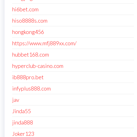
hi6bet.com
hiso8888s.com
hongkong456
https://www.mfj889xx.com/
hubbet168.com
hyperclub-casino.com
ib888pro.bet
infyplus888.com
jav
Jinda55
jinda888
Joker123