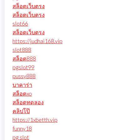
สล็อตเว็บตรง
สล็อตเว็บตรง
slot66
สล็อตเว็บตรง
https://judhai168.vip
slot888
สล็อต888
pgslot99
pussy888
บาคาร่า
สล็อตxo
สล็อตทดลอง
คลิปโป๊
https://1xbetth.vip
funny18
pg slot