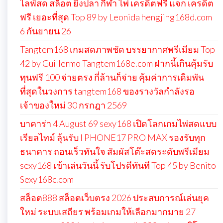
ไลฟ์สด สล็อต ยิงปลา กีฬา ไพ่ เครดิตฟรี แจก เครดิต
ฟรี เยอะที่สุด Top 89 by Leonida hengjing168d.com
6 กันยายน 26
Tangtem168 เกมสดภาพชัด บรรยากาศพรีเมียม Top
42 by Guillermo Tangtem168e.com ฝากนี้เกินคุ้มรับ
ทุนฟรี 100 จ่ายตรง กี่ล้านก็จ่าย คุ้มค่าการเดิมพัน
ที่สุดในวงการ tangtem168 ของรางวัลกำลังรอ
เจ้าของใหม่ 30 กรกฎา 2569
บาคาร่า 4 August 69 sexy168 เปิดโลกเกมไพ่สดแบบ
เรียลไทม์ ลุ้นรับ I PHONE17 PRO MAX รองรับทุก
ธนาคาร ถอนเร็วทันใจ สัมผัสโต๊ะสดระดับพรีเมียม
sexy168 เข้าเล่นวันนี้ รับโปรดีทันที Top 45 by Benito
Sexy168c.com
สล็อต888 สล็อตเว็บตรง 2026 ประสบการณ์เล่นยุค
ใหม่ ระบบเสถียร พร้อมเกมให้เลือกมากมาย 27