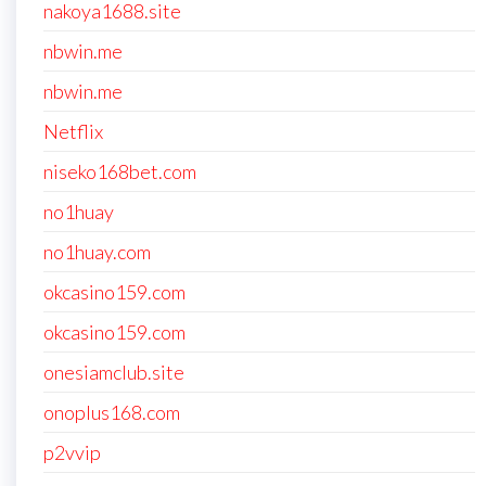
nakoya1688.site
nbwin.me
nbwin.me
Netflix
niseko168bet.com
no1huay
no1huay.com
okcasino159.com
okcasino159.com
onesiamclub.site
onoplus168.com
p2vvip