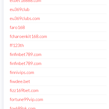
etbet16888.com
eu369club
eu369clubs.com
faro168
fcharoenkit168.com
ff123th
finfinbet789.com
finfinbet789.com
finnivips.com
fiwdee.bet
fizz169bet.com
fortune99vip.com
fox689ok.com