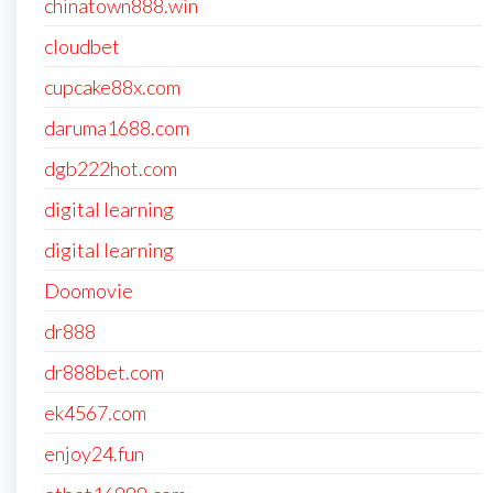
chinatown888.win
cloudbet
cupcake88x.com
daruma1688.com
dgb222hot.com
digital learning
digital learning
Doomovie
dr888
dr888bet.com
ek4567.com
enjoy24.fun