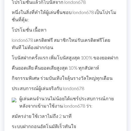
โปรโมชั่นแล้วก็โบนัสจาก london678
หนึ่งในสิ่งที่ทำให้ผู้เล่นชื่นชอบ london678 เป็นโปรโม
ชั่นที่คุ้ม:
โปรโมชั่น เนื้อหา
london678 เครดิตฟรี สมาชิกใหม่รับเครดิตฟรีโดย
ทันที ไม่ต้องฝากก่อน
โบนัสฝากครั้งแรก เพิ่มโบนัสสูงสุด 100% ของยอดฝาก
คืนยอดเสีย คืนยอดเสียสูงสุด 10% ทุกสัปดาห์
กิจกรรมพิเศษ ร่วมบันเทิงใจลุ้นรางวัลใหญ่ทุกเดือน
ประสบการณ์ผู้เล่นจริงกับ london678
ผู้เล่นคนจำนวนไม่น้อยได้แชร์ประสบการณ์ภาย
หลังจากเข้ามาใช้งาน london678 ว่า:
สมัครง่าย ใช้เวลาไม่ถึง 2 นาที
ระบบฝากถอนอัตโนมัติเร็วทันใจ