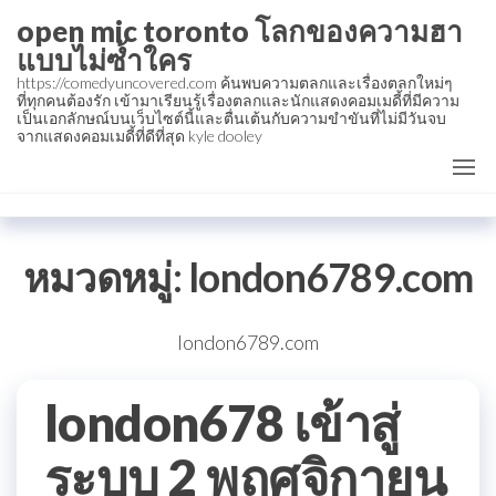
Skip
open mic toronto โลกของความฮา
to
แบบไม่ซ้ำใคร
the
https://comedyuncovered.com ค้นพบความตลกและเรื่องตลกใหม่ๆ
ที่ทุกคนต้องรัก เข้ามาเรียนรู้เรื่องตลกและนักแสดงคอมเมดี้ที่มีความ
content
เป็นเอกลักษณ์บนเว็บไซต์นี้และตื่นเต้นกับความขำขันที่ไม่มีวันจบ
จากแสดงคอมเมดี้ที่ดีที่สุด kyle dooley
หมวดหมู่:
london6789.com
london6789.com
london678 เข้าสู่
ระบบ 2 พฤศจิกายน