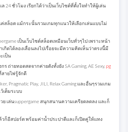
 ชั่วโมง เรียกได้ว่าเป็นเว็บไซต์ที่ตั้งใจทำให้ผู้เล่น
ยงแค่สล็อต แม้กระนั้นรวมเกมทุกแนวให้เลือกเล่นแบบไม่
ppergame เป็นเว็บไซต์สล็อตเหมือนเว็บทั่วๆไป เพราะหน้า
เกิดได้ลองเลื่อนลงไปเรื่อยจะมีความคิดเห็นว่าตรงนี้มี
ะเป็น
ังกร ถ่ายทอดสดจากค่ายดังทั้งยัง SA Gaming, AE Sexy,
pg
ายไพ่รู้จักดี
ker, Pragmatic Play, JILI, Relax Gaming และอื่นๆรวมเกม
ว้เต็มระบบ
ิกสวย เล่นsuppergame สนุกสนานความเครียดลดลง และก็
้วก็อีสปอร์ต พร้อมค่าน้ำประปาดีและก็เปิดคู่ให้แทง