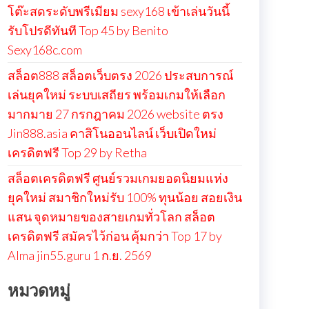
โต๊ะสดระดับพรีเมียม sexy168 เข้าเล่นวันนี้
รับโปรดีทันที Top 45 by Benito
Sexy168c.com
สล็อต888 สล็อตเว็บตรง 2026 ประสบการณ์
เล่นยุคใหม่ ระบบเสถียร พร้อมเกมให้เลือก
มากมาย 27 กรกฎาคม 2026 website ตรง
Jin888.asia คาสิโนออนไลน์ เว็บเปิดใหม่
เครดิตฟรี Top 29 by Retha
สล็อตเครดิตฟรี ศูนย์รวมเกมยอดนิยมแห่ง
ยุคใหม่ สมาชิกใหม่รับ 100% ทุนน้อย สอยเงิน
แสน จุดหมายของสายเกมทั่วโลก สล็อต
เครดิตฟรี สมัครไว้ก่อน คุ้มกว่า Top 17 by
Alma jin55.guru 1 ก.ย. 2569
หมวดหมู่