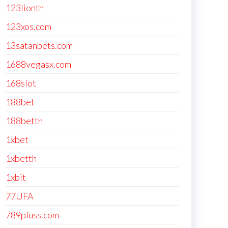
123lionth
123xos.com
13satanbets.com
1688vegasx.com
168slot
188bet
188betth
1xbet
1xbetth
1xbit
77UFA
789pluss.com