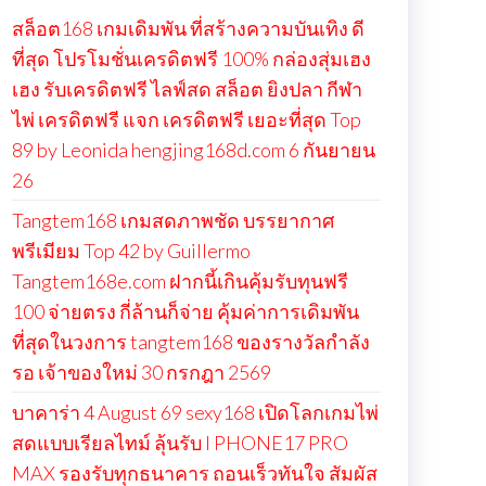
สล็อต168 เกมเดิมพัน ที่สร้างความบันเทิง ดี
ที่สุด โปรโมชั่นเครดิตฟรี 100% กล่องสุ่มเฮง
เฮง รับเครดิตฟรี ไลฟ์สด สล็อต ยิงปลา กีฬา
ไพ่ เครดิตฟรี แจก เครดิตฟรี เยอะที่สุด Top
89 by Leonida hengjing168d.com 6 กันยายน
26
Tangtem168 เกมสดภาพชัด บรรยากาศ
พรีเมียม Top 42 by Guillermo
Tangtem168e.com ฝากนี้เกินคุ้มรับทุนฟรี
100 จ่ายตรง กี่ล้านก็จ่าย คุ้มค่าการเดิมพัน
ที่สุดในวงการ tangtem168 ของรางวัลกำลัง
รอ เจ้าของใหม่ 30 กรกฎา 2569
บาคาร่า 4 August 69 sexy168 เปิดโลกเกมไพ่
สดแบบเรียลไทม์ ลุ้นรับ I PHONE17 PRO
MAX รองรับทุกธนาคาร ถอนเร็วทันใจ สัมผัส