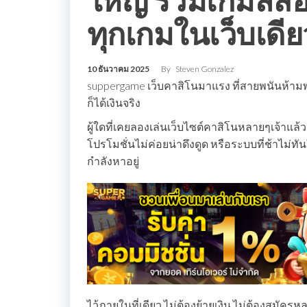
ใหญ่ รวมเกมสล็อ
ทุกเกมในเว็บเดี
10 ธันวาคม 2025
By
Steven Gonzalez
suppergame เว็บคาสิโนมาแรง ที่สายพนันห้าม
ก็ได้เงินจริง
ผู้ใดที่เคยลองเล่นเว็บไซต์คาสิโนหลายๆเจ้าแล้วม
โปรโมชั่นไม่ค่อยน่าดึงดูด หรือระบบที่ช้าไม่
กำลังหาอยู่
ไว้ภายในที่เดียว ไม่ต้องย้ายเงิน ไม่ต้องสมัครห