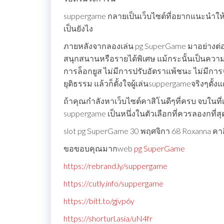
suppergame กลายเป็นเว็บไซต์ที่อยากแนะนำให
เป็นยังไง
ภายหลังจากลองเล่น pg SuperGame มาอย่างต่อเน
สนุกสนานหรือรายได้พิเศษ แม้กระนั้นเป็นความรู้ส
การล็อกยูส ไม่มีการปรับอัตราแพ้ชนะ ไม่มีการจำ
ยุติธรรม แล้วก็ตั้งใจผู้เล่นsuppergameจริงๆตั้งแ
ถ้าคุณกำลังหาเว็บไซต์คาสิโนดีๆที่ครบ จบในที่เ
suppergame เป็นหนึ่งในตัวเลือกที่ควรลองกที่ส
slot pg SuperGame 30 พฤศจิกา 68 Roxanna คาสิโ
ขอขอบคุณมากweb
pg SuperGame
https://rebrand.ly/suppergame
https://cutly.info/suppergame
https://bitt.to/gjvp6y
https://shorturl.asia/uN4fr