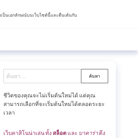
เป็นเอกลักษณ์บนเว็บไซต์นี้และตื่นเต้นกับ
ค้นหา
สำหรับ:
ชีวิตของคุณจะไม่เริ่มต้นใหม่ได้ แต่คุณ
สามารถเลือกที่จะเริ่มต้นใหม่ได้ตลอดระยะ
เวลา
เว็บคาสิโนน่าเล่น ทั้ง
สล็อต
และ
บาคาร่า
ตึง