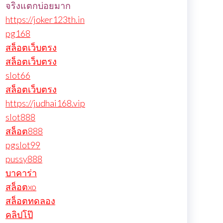
จริงแตกบ่อยมาก
https://joker123th.in
pg168
สล็อตเว็บตรง
สล็อตเว็บตรง
slot66
สล็อตเว็บตรง
https://judhai168.vip
slot888
สล็อต888
pgslot99
pussy888
บาคาร่า
สล็อตxo
สล็อตทดลอง
คลิปโป๊