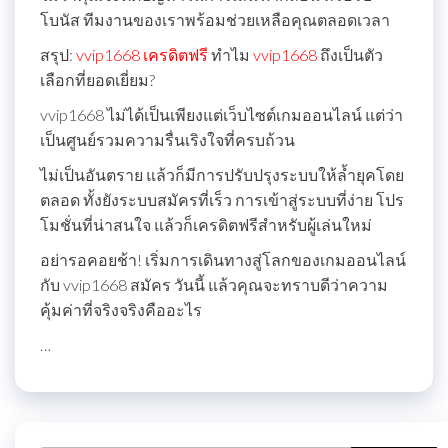
โบนัส ทีมงานของเราพร้อมช่วยเหลือคุณตลอดเวลา
สรุป:
vvip1668 เครดิตฟรี
ทำไม
vvip1668
ถึงเป็นตัว
เลือกที่ยอดเยี่ยม?
vvip1668 ไม่ได้เป็นเพียงแต่เว็บไซต์เกมออนไลน์ แต่ว่า
เป็นศูนย์รวมความรื่นเริงใจที่ครบถ้วน
ไม่เป็นอันตราย แล้วก็มีการปรับปรุงระบบให้ล้ำยุคโดย
ตลอด ทั้งยังระบบสมัครที่เร็ว การเข้าสู่ระบบที่ง่าย โปร
โมชั่นที่น่าสนใจ แล้วก็เครดิตฟรีสำหรับผู้เล่นใหม่
อย่ารอคอยช้า! เริ่มการเดินทางสู่โลกของเกมออนไลน์
กับ vvip1668 สมัคร วันนี้ แล้วคุณจะทราบดีว่าความ
คุ้มค่าที่จริงจริงคืออะไร
…