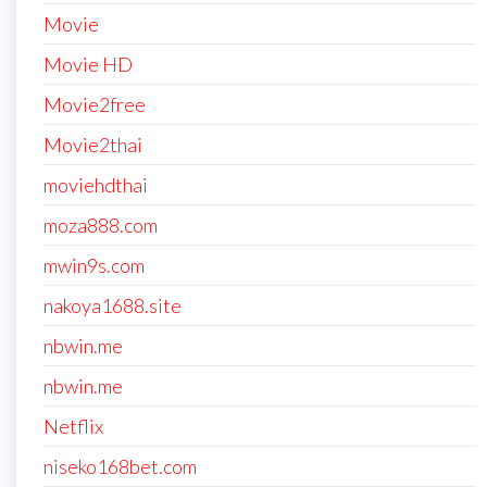
Movie
Movie HD
Movie2free
Movie2thai
moviehdthai
moza888.com
mwin9s.com
nakoya1688.site
nbwin.me
nbwin.me
Netflix
niseko168bet.com