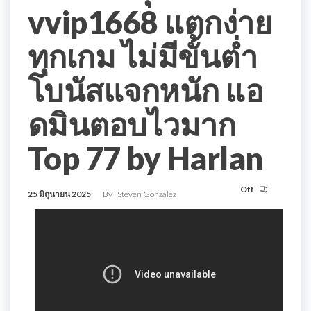
vvip1668 แตกง่าย
ทุกเกม ไม่มีขั้นต่ำ
โบนัสแจกหนัก แอ
ดมินตอบไวมาก
Top 77 by Harlan
Off
25 มิถุนายน 2025
By
Steven Gonzalez