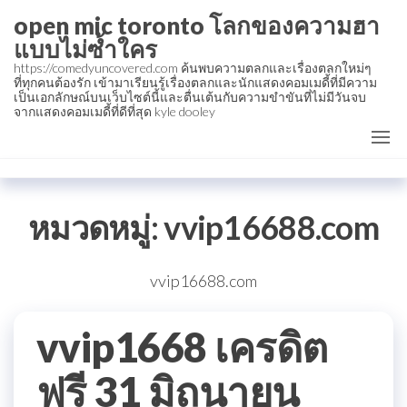
Skip
open mic toronto โลกของความฮา
to
แบบไม่ซ้ำใคร
the
https://comedyuncovered.com ค้นพบความตลกและเรื่องตลกใหม่ๆ
ที่ทุกคนต้องรัก เข้ามาเรียนรู้เรื่องตลกและนักแสดงคอมเมดี้ที่มีความ
content
เป็นเอกลักษณ์บนเว็บไซต์นี้และตื่นเต้นกับความขำขันที่ไม่มีวันจบ
จากแสดงคอมเมดี้ที่ดีที่สุด kyle dooley
หมวดหมู่:
vvip16688.com
vvip16688.com
vvip1668 เครดิต
ฟรี 31 มิถุนายน