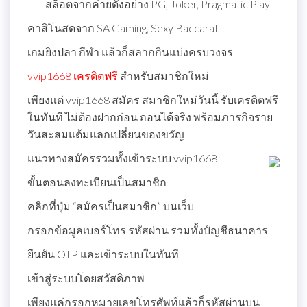
สล็อตจากค่ายดังอย่าง PG, Joker, Pragmatic Play
คาสิโนสดจาก SA Gaming, Sexy Baccarat
เกมยิงปลา กีฬา แล้วก็สลากกินแบ่งครบวงจร
vvip1668 เครดิตฟรี
สำหรับสมาชิกใหม่
เพียงแต่ vvip1668 สมัคร สมาชิกใหม่วันนี้ รับเครดิตฟรี
ในทันที ไม่ต้องฝากก่อน ถอนได้จริง พร้อมภารกิจราย
วันสะสมแต้มแลกเปลี่ยนของขวัญ
แนวทางสมัครรวมทั้งเข้าระบบ vvip1668
ขั้นตอนลงทะเบียนเป็นสมาชิก
คลิกที่ปุ่ม “สมัครเป็นสมาชิก” บนเว็บ
กรอกข้อมูลเบอร์โทร รหัสผ่าน รวมทั้งบัญชีธนาคาร
ยืนยัน OTP และเข้าระบบในทันที
เข้าสู่ระบบโดยสวัสดิภาพ
เพียงแค่กรอกหมายเลขโทรศัพท์แล้วก็รหัสผ่านบน