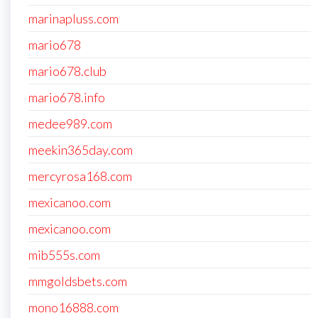
marinapluss.com
mario678
mario678.club
mario678.info
medee989.com
meekin365day.com
mercyrosa168.com
mexicanoo.com
mexicanoo.com
mib555s.com
mmgoldsbets.com
mono16888.com