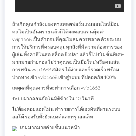
ถ้าเกิดคุณกำลังมองหาแพลตฟอร์มเกมออนไลน์ป้อม
คง ไม่เป็นอันตราย แล้วก็ได้ผลตอบแทนคุ้มค่า
vvip1668 เป็นคำตอบที่คุณไม่สมควรพลาด ด้วยระบบ
การให้บริการที่ครอบคลุมทุกสิ่งที่มีความต้องการของ
ผู้เล่น ทั้งคาสิโนสด สล็อต ยิงปลา แล้วก็โปรโมชั่นพิเศษ
มากมายก่ายกอง ไม่ว่าคุณจะเป็นมือใหม่หรือคนเล่น
การพนัน vvip1668 สมัคร ได้ง่ายและก็รวดเร็ว พร้อม
ปากทางเข้า vvip1668 เข้าสู่ระบบ ที่ปลอดภัย 100%
เหตุผลที่คุณควรที่จะทำการเลือก vvip1668
ระบบฝากถอนอัตโนมัติข้างใน 10 วินาที
ไม่ต้องคอยแอดไม่น ทำรายการได้เองทันทีผ่านระบบ
ออโต้ รองรับทั้งยังแบงค์และทรูวอลเล็ท
เกมมากมายค่ายชั้นแนวหน้า