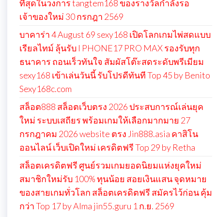
ที่สุดในวงการ tangtem168 ของรางวัลกำลังรอ
เจ้าของใหม่ 30 กรกฎา 2569
บาคาร่า 4 August 69 sexy168 เปิดโลกเกมไพ่สดแบบ
เรียลไทม์ ลุ้นรับ I PHONE17 PRO MAX รองรับทุก
ธนาคาร ถอนเร็วทันใจ สัมผัสโต๊ะสดระดับพรีเมียม
sexy168 เข้าเล่นวันนี้ รับโปรดีทันที Top 45 by Benito
Sexy168c.com
สล็อต888 สล็อตเว็บตรง 2026 ประสบการณ์เล่นยุค
ใหม่ ระบบเสถียร พร้อมเกมให้เลือกมากมาย 27
กรกฎาคม 2026 website ตรง Jin888.asia คาสิโน
ออนไลน์ เว็บเปิดใหม่ เครดิตฟรี Top 29 by Retha
สล็อตเครดิตฟรี ศูนย์รวมเกมยอดนิยมแห่งยุคใหม่
สมาชิกใหม่รับ 100% ทุนน้อย สอยเงินแสน จุดหมาย
ของสายเกมทั่วโลก สล็อตเครดิตฟรี สมัครไว้ก่อน คุ้ม
กว่า Top 17 by Alma jin55.guru 1 ก.ย. 2569