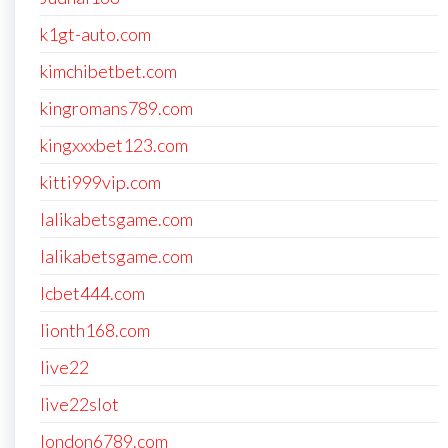
k1gt-auto.com
kimchibetbet.com
kingromans789.com
kingxxxbet123.com
kitti999vip.com
lalikabetsgame.com
lalikabetsgame.com
lcbet444.com
lionth168.com
live22
live22slot
london6789.com