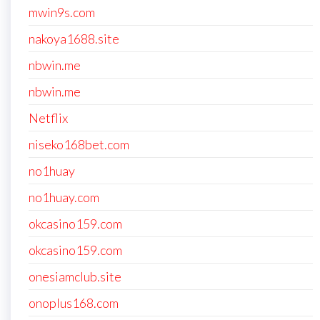
mwin9s.com
nakoya1688.site
nbwin.me
nbwin.me
Netflix
niseko168bet.com
no1huay
no1huay.com
okcasino159.com
okcasino159.com
onesiamclub.site
onoplus168.com