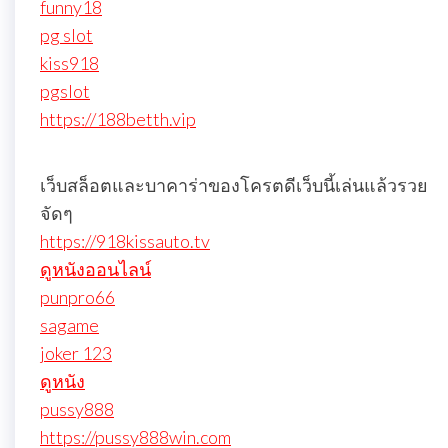
funny18
pg slot
kiss918
pgslot
https://188betth.vip
เว็บสล็อตและบาคาร่าของโครตดีเว็บนี้เล่นแล้วรวย
จัดๆ
https://918kissauto.tv
ดูหนังออนไลน์
punpro66
sagame
joker 123
ดูหนัง
pussy888
https://pussy888win.com