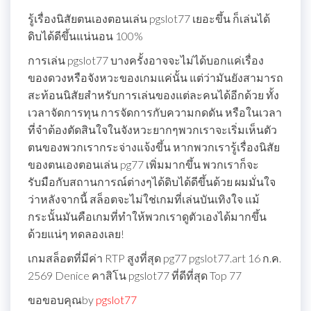
รู้เรื่องนิสัยตนเองตอนเล่น pgslot77 เยอะขึ้น ก็เล่นได้
ดิบได้ดีขึ้นแน่นอน 100%
การเล่น pgslot77 บางครั้งอาจจะไม่ได้บอกแค่เรื่อง
ของดวงหรือจังหวะของเกมแค่นั้น แต่ว่ามันยังสามารถ
สะท้อนนิสัยสำหรับการเล่นของแต่ละคนได้อีกด้วย ทั้ง
เวลาจัดการทุน การจัดการกับความกดดัน หรือในเวลา
ที่จำต้องตัดสินใจในจังหวะยากๆพวกเราจะเริ่มเห็นตัว
ตนของพวกเรากระจ่างแจ้งขึ้น หากพวกเรารู้เรื่องนิสัย
ของตนเองตอนเล่น pg77 เพิ่มมากขึ้น พวกเราก็จะ
รับมือกับสถานการณ์ต่างๆได้ดิบได้ดีขึ้นด้วย ผมมั่นใจ
ว่าหลังจากนี้ สล็อตจะไม่ใช่เกมที่เล่นบันเทิงใจ แม้
กระนั้นมันคือเกมที่ทำให้พวกเราดูตัวเองได้มากขึ้น
ด้วยแน่ๆ ทดลองเลย!
เกมสล็อตที่มีค่า RTP สูงที่สุด pg77 pgslot77.art 16 ก.ค.
2569 Denice คาสิโน pgslot77 ที่ดีที่สุด Top 77
ขอขอบคุณby
pgslot77