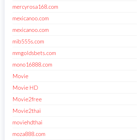
mercyrosa168.com
mexicanoo.com
mexicanoo.com
mib555s.com
mmgoldsbets.com
mono16888.com
Movie
Movie HD
Movie2free
Movie2thai
moviehdthai
moza888.com