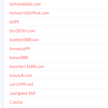
betwin6666.com
betworld369hot.com
bh99
bio285th.com
bombet888.win
bonanza99
bonus888
boonlert1688.com
bwvip4.com
carlo999.net
cashgame168
Casino