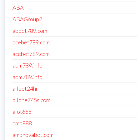
ABA
ABAGroup2
abbet789.com
acebet789.com
acebet789.com
adm789.info
adm789.info
allbet24hr
allone745s.com
alot666
amb888
ambnovabet.com