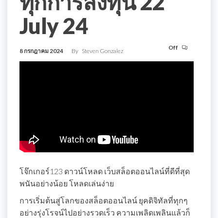
ทุกการลงทุน 22
July 24
Off
8 กรกฎาคม 2024
By
Steven Gonzalez
โจ๊กเกอร์123 ดาวน์โหลด เว็บสล็อตออนไลน์ที่ดีที่สุด
พนันอย่างน้อย โหลดเล่นง่าย
การเริ่มต้นสู่โลกของสล็อตออนไลน์ ยุคดิจิทัลที่ทุกๆ
อย่างรุ่งโรจน์ไปอย่างรวดเร็ว ความเพลิดเพลินแล้วก็