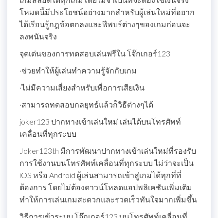
โหมดนี้มีประโยชน์อย่างมากสำหรับผู้เล่นใหม่ที่อยาก
ได้เรียนรู้กฎข้อตกลงและฟีพบร์ต่างๆของเกมก่อนจะ
ลงพนันจริง
จุดเด่นของการทดสอบเล่นฟรีใน โจ๊กเกอร์123
·ช่วยทำให้ผู้เล่นทำความรู้จักกับเกม
·ไม่มีความเสี่ยงสำหรับเพื่อการเสียเงิน
·สามารถทดสอบกลยุทธ์แล้วก็วิธีต่างๆได้
joker123 ปากทางเข้าเล่นใหม่ เล่นได้บนโทรศัพท์
เคลื่อนที่ทุกระบบ
Joker123th มีการพัฒนาปากทางเข้าเล่นใหม่ที่รองรับ
การใช้งานบนโทรศัพท์เคลื่อนที่ทุกระบบ ไม่ว่าจะเป็น
iOS หรือ Android ผู้เล่นสามารถเข้าสู่เกมได้ทุกที่ที่
ต้องการ โดยไม่ต้องดาวน์โหลดแอปพลิเคชันเพิ่มเติม
ทำให้การเล่นเกมสะดวกและรวดเร็วทันใจมากเพิ่มขึ้น
วิธีการเข้าระบบ โจ๊กเกอร์123 บนโทรศัพท์เคลื่อนที่