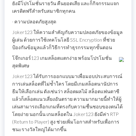
ยังมีโปรโมชั่นรายวัน คืนยอดเสีย และก็กิจกรรมแจก
เครดิตฟรีสำหรับสมาชิกทุกคน
· ความปลอดภัยสูงสุด
Joker123 ให้ความสำคัญกับความปลอดภัยของข้อมูล
ผู้เล่น ด้วยการใช้เทคโนโลยี SSL Encryption ที่ช่วย
ป้องกันข้อมูลแล้วก็วิธีการทำธุรกรรมทุกขั้นตอน
โจ๊กเกอร์123 เกมสล็อตแตกง่าย พร้อมโปรโมชั่น
สุดพิเศษ
Joker123 ได้รับการออกแบบมาเพื่อมอบประสบการณ์
การเล่นสล็อตที่ไม่ซ้ำใคร โดยมีเกมสล็อตนานัปการ
ธีมให้เลือกเล่น ดังเช่นว่า สล็อตผลไม้ สล็อตแฟนตาซี
แล้วก็สล็อตแนวเสี่ยงอันตราย ความมากมายนี้ทำให้ผู้
เล่นสามารถเลือกเกมที่ตรงกับความชื่นชอบของตนได้
โดยง่าย นอกนั้น เกมสล็อตใน Joker123 ยังมีค่า RTP
(Return to Player) สูง ช่วยเพิ่มโอกาสสำหรับเพื่อการ
ชนะรางวัลใหญ่ได้มากขึ้น