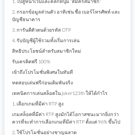
1. ไปสู่หน้าเว็บและคลิกที่ปุ่ม “สมัครสมาชิก”
2. กรอกข้อมูลส่วนตัว อาทิเช่น ชื่อ เบอร์โทรศัพท์ และ
บัญชีธนาคาร
3. การันตีตัวตนด้วยรหัส OTP
4. รับบัญชีผู้ใช้รวมทั้งเริ่มการเล่น
สิทธิประโยชน์สำหรับสมาชิกใหม่
รับเครดิตฟรี 100%
เข้าถึงโปรโมชั่นพิเศษในทันที
ทดสอบเล่นฟรีก่อนเดิมพันจริง
เทคนิคการเล่นสล็อตใน joker123th ให้ได้กำไร
1. เลือกเกมที่มีค่า RTP สูง
เกมสล็อตที่มีค่า RTP สูงมักได้โอกาสชนะมากยิ่งกว่า
ควรที่จะทำการเลือกเกมที่มีค่า RTP ตั้งแต่ 96% ขึ้นไป
2. ใช้โปรโมชั่นอย่างชาญฉลาด