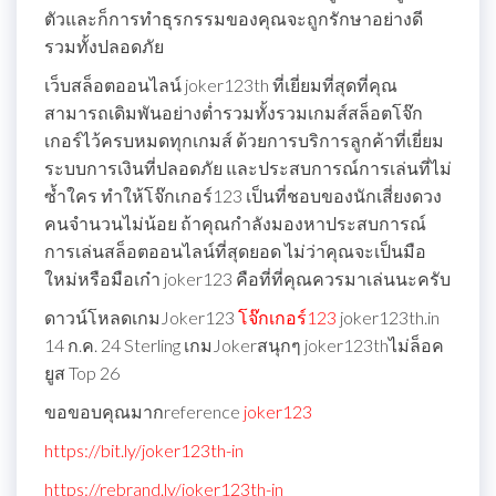
ตัวและก็การทำธุรกรรมของคุณจะถูกรักษาอย่างดี
รวมทั้งปลอดภัย
เว็บสล็อตออนไลน์ joker123th ที่เยี่ยมที่สุดที่คุณ
สามารถเดิมพันอย่างต่ำรวมทั้งรวมเกมส์สล็อตโจ๊ก
เกอร์ไว้ครบหมดทุกเกมส์ ด้วยการบริการลูกค้าที่เยี่ยม
ระบบการเงินที่ปลอดภัย และประสบการณ์การเล่นที่ไม่
ซ้ำใคร ทำให้โจ๊กเกอร์123 เป็นที่ชอบของนักเสี่ยงดวง
คนจำนวนไม่น้อย ถ้าคุณกำลังมองหาประสบการณ์
การเล่นสล็อตออนไลน์ที่สุดยอด ไม่ว่าคุณจะเป็นมือ
ใหม่หรือมือเก๋า joker123 คือที่ที่คุณควรมาเล่นนะครับ
ดาวน์โหลดเกมJoker123
โจ๊กเกอร์123
joker123th.in
14 ก.ค. 24 Sterling เกมJokerสนุกๆ joker123thไม่ล็อค
ยูส Top 26
ขอขอบคุณมากreference
joker123
https://bit.ly/joker123th-in
https://rebrand.ly/joker123th-in