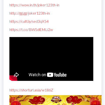
https://wow.in.th/joker123th-in
http://gg.gg/joker123th-in
https://cutt.ly/sed3qX54
https://t.co/BWSdEMLi2w
https://shorturl.asia/w186Z