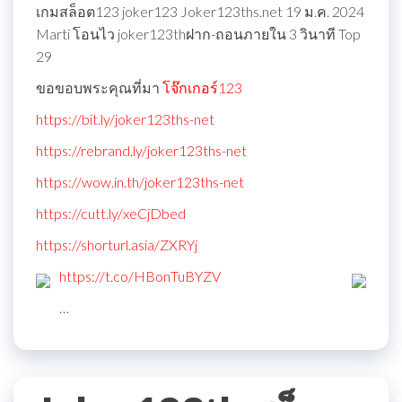
เกมสล็อต123 joker123 Joker123ths.net 19 ม.ค. 2024
Marti โอนไว joker123thฝาก-ถอนภายใน 3 วินาที Top
29
ขอขอบพระคุณที่มา
โจ๊กเกอร์123
https://bit.ly/joker123ths-net
https://rebrand.ly/joker123ths-net
https://wow.in.th/joker123ths-net
https://cutt.ly/xeCjDbed
https://shorturl.asia/ZXRYj
https://t.co/HBonTuBYZV
…