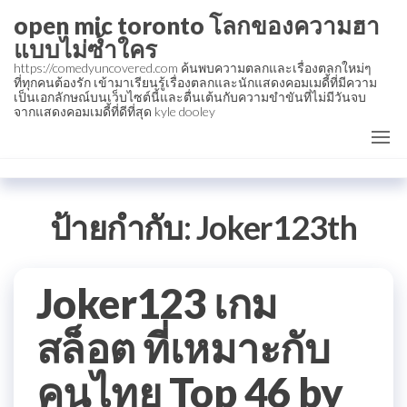
Skip
open mic toronto โลกของความฮา
to
แบบไม่ซ้ำใคร
the
https://comedyuncovered.com ค้นพบความตลกและเรื่องตลกใหม่ๆ
ที่ทุกคนต้องรัก เข้ามาเรียนรู้เรื่องตลกและนักแสดงคอมเมดี้ที่มีความ
content
เป็นเอกลักษณ์บนเว็บไซต์นี้และตื่นเต้นกับความขำขันที่ไม่มีวันจบ
จากแสดงคอมเมดี้ที่ดีที่สุด kyle dooley
ป้ายกำกับ:
Joker123th
Joker123 เกม
สล็อต ที่เหมาะกับ
คนไทย Top 46 by