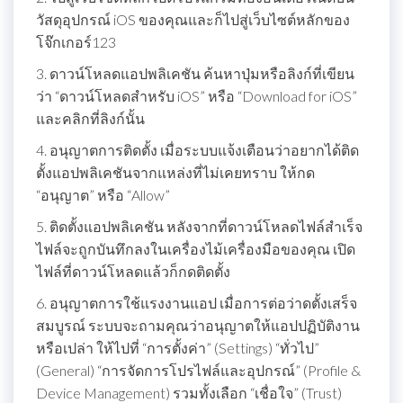
วัสดุอุปกรณ์ iOS ของคุณและก็ไปสู่เว็บไซต์หลักของ
โจ๊กเกอร์123
3. ดาวน์โหลดแอปพลิเคชัน ค้นหาปุ่มหรือลิงก์ที่เขียน
ว่า “ดาวน์โหลดสำหรับ iOS” หรือ “Download for iOS”
และคลิกที่ลิงก์นั้น
4. อนุญาตการติดตั้ง เมื่อระบบแจ้งเตือนว่าอยากได้ติด
ตั้งแอปพลิเคชันจากแหล่งที่ไม่เคยทราบ ให้กด
“อนุญาต” หรือ “Allow”
5. ติดตั้งแอปพลิเคชัน หลังจากที่ดาวน์โหลดไฟล์สำเร็จ
ไฟล์จะถูกบันทึกลงในเครื่องไม้เครื่องมือของคุณ เปิด
ไฟล์ที่ดาวน์โหลดแล้วก็กดติดตั้ง
6. อนุญาตการใช้แรงงานแอป เมื่อการต่อว่าดตั้งเสร็จ
สมบูรณ์ ระบบจะถามคุณว่าอนุญาตให้แอปปฏิบัติงาน
หรือเปล่า ให้ไปที่ “การตั้งค่า” (Settings) “ทั่วไป”
(General) “การจัดการโปรไฟล์และอุปกรณ์” (Profile &
Device Management) รวมทั้งเลือก “เชื่อใจ” (Trust)