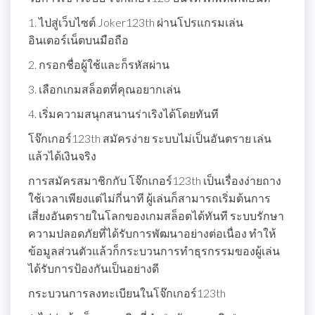
1. ไปสู่เว็บไซต์ Joker123th ผ่านโปรแกรมเล่น
อินเตอร์เน็ตบนมือถือ
2. กรอกชื่อผู้ใช้และก็รหัสผ่าน
3. เลือกเกมสล็อตที่คุณอยากเล่น
4. เริ่มความสนุกสนานร่าเริงได้โดยทันที
โจ๊กเกอร์123th สมัครง่าย ระบบไม่เป็นอันตราย เล่น
แล้วได้เงินจริง
การสมัครสมาชิกกับ โจ๊กเกอร์123th เป็นเรื่องง่ายถาง
ใช้เวลาเพียงแต่ไม่กี่นาที ผู้เล่นก็สามารถเริ่มต้นการ
เสี่ยงอันตรายในโลกของเกมสล็อตได้ทันที ระบบรักษา
ความปลอดภัยที่ได้รับการพัฒนาอย่างต่อเนื่อง ทำให้
ข้อมูลส่วนตัวแล้วก็กระบวนการทำธุรกรรมของผู้เล่น
ได้รับการป้องกันเป็นอย่างดี
กระบวนการลงทะเบียนในโจ๊กเกอร์123th