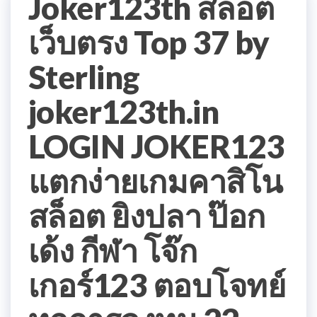
Joker123th สล็อต
เว็บตรง Top 37 by
Sterling
joker123th.in
LOGIN JOKER123
แตกง่ายเกมคาสิโน
สล็อต ยิงปลา ป๊อก
เด้ง กีฬา โจ๊ก
เกอร์123 ตอบโจทย์