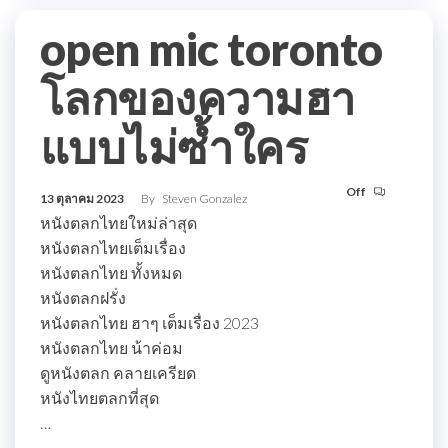
open mic toronto
โลกของความฮา
แบบไม่ซ้ำใคร
Off
13 ตุลาคม 2023
By
Steven Gonzalez
หนังตลกไทยใหม่ล่าสุด
หนังตลกไทยเต็มเรื่อง
หนังตลกไทย ทั้งหมด
หนังตลกฝรั่ง
หนังตลกไทย ฮาๆ เต็มเรื่อง 2023
หนังตลกไทย น้าค่อม
ดูหนังตลก คลายเครียด
หนังไทยตลกที่สุด
…