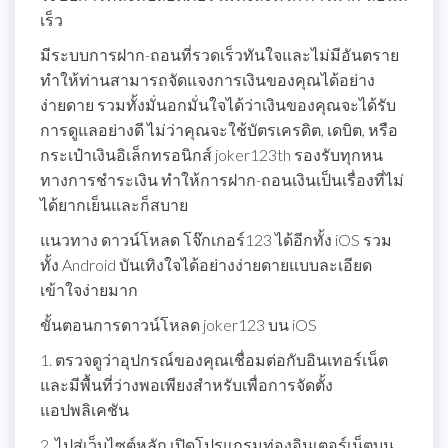
เร็ว
มีระบบการฝาก-ถอนที่รวดเร็วทันใจและไม่มีอันตราย
ทำให้ท่านสามารถจัดแจงการเงินของคุณได้อย่าง
ง่ายดาย รวมทั้งมั่นอกมั่นใจได้ว่าเงินของคุณจะได้รับ
การดูแลอย่างดี ไม่ว่าคุณจะใช้บัตรเครดิต, เดบิต, หรือ
กระเป๋าเงินอิเล็กทรอนิกส์ joker123th รองรับทุกหน
ทางการชำระเงิน ทำให้การฝาก-ถอนเงินเป็นเรื่องที่ไม่
ได้ยากเย็นและก็สบาย
แนวทาง ดาวน์โหลด โจ๊กเกอร์123 ได้อีกทั้ง iOS รวม
ทั้ง Android บันเทิงใจได้อย่างง่ายดายแบบละเอียด
เข้าใจง่ายมาก
ขั้นตอนการดาวน์โหลด joker123 บน iOS
1. ตรวจดูว่าอุปกรณ์ของคุณเชื่อมต่อกับอินเทอร์เน็ต
และมีพื้นที่ว่างพอเพียงสำหรับเพื่อการจัดตั้ง
แอปพลิเคชัน
2. ไปสู่เว็บไซต์หลัก เปิดโปรแกรมท่องอินเตอร์เน็ตบน