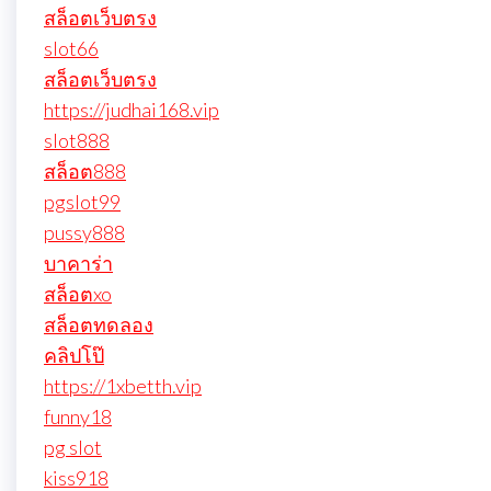
สล็อตเว็บตรง
slot66
สล็อตเว็บตรง
https://judhai168.vip
slot888
สล็อต888
pgslot99
pussy888
บาคาร่า
สล็อตxo
สล็อตทดลอง
คลิปโป๊
https://1xbetth.vip
funny18
pg slot
kiss918