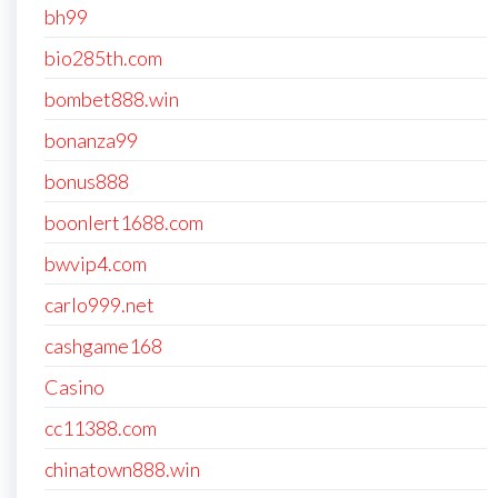
bh99
bio285th.com
bombet888.win
bonanza99
bonus888
boonlert1688.com
bwvip4.com
carlo999.net
cashgame168
Casino
cc11388.com
chinatown888.win