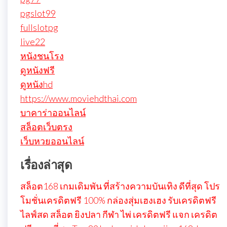
pgslot99
fullslotpg
live22
หนังชนโรง
ดูหนังฟรี
ดูหนังhd
https://www.moviehdthai.com
บาคาร่าออนไลน์
สล็อตเว็บตรง
เว็บหวยออนไลน์
เรื่องล่าสุด
สล็อต168 เกมเดิมพัน ที่สร้างความบันเทิง ดีที่สุด โปร
โมชั่นเครดิตฟรี 100% กล่องสุ่มเฮงเฮง รับเครดิตฟรี
ไลฟ์สด สล็อต ยิงปลา กีฬา ไพ่ เครดิตฟรี แจก เครดิต