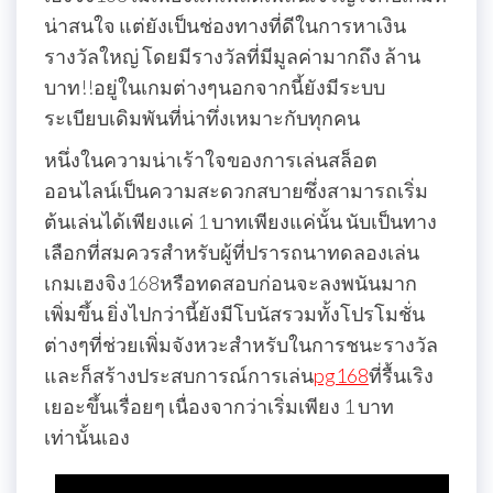
น่าสนใจ แต่ยังเป็นช่องทางที่ดีในการหาเงิน
รางวัลใหญ่ โดยมีรางวัลที่มีมูลค่ามากถึง ล้าน
บาท!!อยู่ในเกมต่างๆนอกจากนี้ยังมีระบบ
ระเบียบเดิมพันที่น่าทึ่งเหมาะกับทุกคน
หนึ่งในความน่าเร้าใจของการเล่นสล็อต
ออนไลน์เป็นความสะดวกสบายซึ่งสามารถเริ่ม
ต้นเล่นได้เพียงแค่ 1 บาทเพียงแค่นั้น นับเป็นทาง
เลือกที่สมควรสำหรับผู้ที่ปรารถนาทดลองเล่น
เกมเฮงจิง168หรือทดสอบก่อนจะลงพนันมาก
เพิ่มขึ้น ยิ่งไปกว่านี้ยังมีโบนัสรวมทั้งโปรโมชั่น
ต่างๆที่ช่วยเพิ่มจังหวะสำหรับในการชนะรางวัล
และก็สร้างประสบการณ์การเล่น
pg168
ที่รื้นเริง
เยอะขึ้นเรื่อยๆ เนื่องจากว่าเริ่มเพียง 1 บาท
เท่านั้นเอง