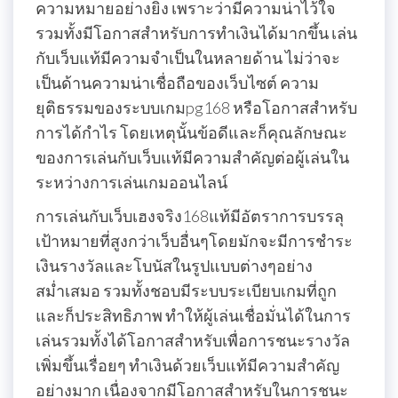
ความหมายอย่างยิ่ง เพราะว่ามีความน่าไว้ใจ
รวมทั้งมีโอกาสสำหรับการทำเงินได้มากขึ้น เล่น
กับเว็บแท้มีความจำเป็นในหลายด้าน ไม่ว่าจะ
เป็นด้านความน่าเชื่อถือของเว็บไซต์ ความ
ยุติธรรมของระบบเกมpg168 หรือโอกาสสำหรับ
การได้กำไร โดยเหตุนั้นข้อดีและก็คุณลักษณะ
ของการเล่นกับเว็บแท้มีความสำคัญต่อผู้เล่นใน
ระหว่างการเล่นเกมออนไลน์
การเล่นกับเว็บเฮงจริง168แท้มีอัตราการบรรลุ
เป้าหมายที่สูงกว่าเว็บอื่นๆโดยมักจะมีการชำระ
เงินรางวัลและโบนัสในรูปแบบต่างๆอย่าง
สม่ำเสมอ รวมทั้งชอบมีระบบระเบียบเกมที่ถูก
และก็ประสิทธิภาพ ทำให้ผู้เล่นเชื่อมั่นได้ในการ
เล่นรวมทั้งได้โอกาสสำหรับเพื่อการชนะรางวัล
เพิ่มขึ้นเรื่อยๆ ทำเงินด้วยเว็บแท้มีความสำคัญ
อย่างมาก เนื่องจากมีโอกาสสำหรับในการชนะ