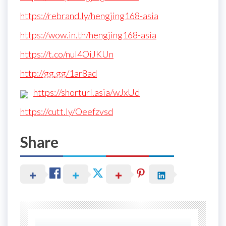
https://rebrand.ly/hengjing168-asia
https://wow.in.th/hengjing168-asia
https://t.co/nuI4OiJKUn
http://gg.gg/1ar8ad
https://shorturl.asia/wJxUd
https://cutt.ly/Oeefzvsd
Share