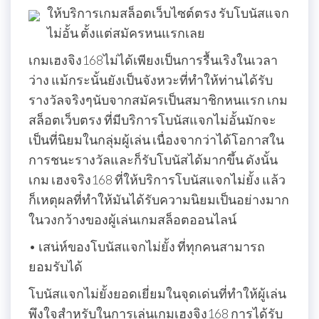
ให้บริการเกมสล็อตเว็บไซต์ตรง รับโบนัสแจก
ไม่อั้น ตั้งแต่สมัครหนแรกเลย
เกมเฮงจิง168ไม่ได้เพียงเป็นการรื้นเริงในเวลา
ว่าง แม้กระนั้นยังเป็นจังหวะที่ทำให้ท่านได้รับ
รางวัลจริงๆนับจากสมัครเป็นสมาชิกหนแรก เกม
สล็อตเว็บตรง ที่มีบริการโบนัสแจกไม่อั้นมักจะ
เป็นที่นิยมในกลุ่มผู้เล่น เนื่องจากว่าได้โอกาสใน
การชนะรางวัลและก็รับโบนัสได้มากขึ้น ดังนั้น
เกม เฮงจริง168 ที่ให้บริการโบนัสแจกไม่ยั้ง แล้ว
ก็เหตุผลที่ทำให้มันได้รับความนิยมเป็นอย่างมาก
ในวงกว้างของผู้เล่นเกมสล็อตออนไลน์
• เสน่ห์ของโบนัสแจกไม่ยั้ง ที่ทุกคนสามารถ
ยอมรับได้
โบนัสแจกไม่ยั้งยอดเยี่ยมในจุดเด่นที่ทำให้ผู้เล่น
พึงใจสำหรับในการเล่นเกมเฮงจิง168 การได้รับ