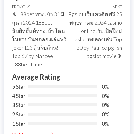
แนะแนว
Previous
PREVIOUS
NEXT
Next
188bet ทางเข้า 31 มิ
Pgslot เว็บเครดิตฟรี 25
เรื่อง
Post
Post
ถุนา 2024 188bet
พฤษภาคม 2024 casino
ลิขสิทธิ์แท้ทางเข้า โดน
onlineเว็บเปิดใหม่
ในสายปั่นทดลองเล่นฟรี
pgslot ทดลองเล่น Top
joker123 ลุ้นรับล้าน!
30 by Patrice pgfish
Top 67 by Nancee
pgslot.movie
188betth.me
Average Rating
5 Star
0%
4 Star
0%
3 Star
0%
2 Star
0%
1 Star
0%