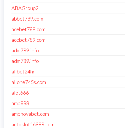
ABAGroup2
abbet789.com
acebet789.com
acebet789.com
adm789.info
adm789.info
allbet24hr
allone745s.com
alot666
amb888
ambnovabet.com
autoslot16888.com