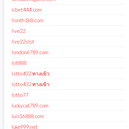
lcbet444.com
lionth168.com
live22
live22slot
london6789.com
lot888
lotto432 ทางเข้า
lotto432 ทางเข้า
lotto77
luckycat789.com
luis16888.com
luke999.net