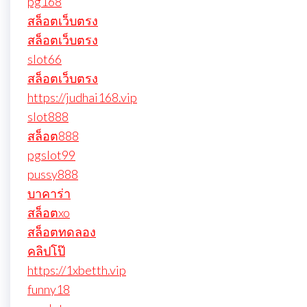
pg168
สล็อตเว็บตรง
สล็อตเว็บตรง
slot66
สล็อตเว็บตรง
https://judhai168.vip
slot888
สล็อต888
pgslot99
pussy888
บาคาร่า
สล็อตxo
สล็อตทดลอง
คลิปโป๊
https://1xbetth.vip
funny18