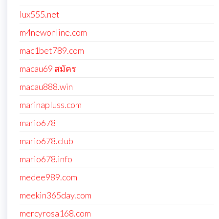
lux555.net
m4newonline.com
mac1bet789.com
macau69 สมัคร
macau888.win
marinapluss.com
mario678
mario678.club
mario678.info
medee989.com
meekin365day.com
mercyrosa168.com