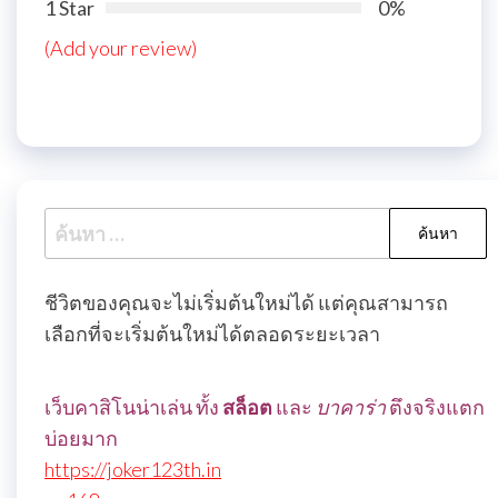
1 Star
0%
(Add your review)
ค้นหา
สำหรับ:
ชีวิตของคุณจะไม่เริ่มต้นใหม่ได้ แต่คุณสามารถ
เลือกที่จะเริ่มต้นใหม่ได้ตลอดระยะเวลา
เว็บคาสิโนน่าเล่น ทั้ง
สล็อต
และ
บาคาร่า
ตึงจริงแตก
บ่อยมาก
https://joker123th.in