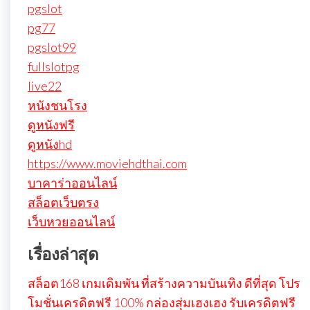
pgslot
pg77
pgslot99
fullslotpg
live22
หนังชนโรง
ดูหนังฟรี
ดูหนังhd
https://www.moviehdthai.com
บาคาร่าออนไลน์
สล็อตเว็บตรง
เว็บหวยออนไลน์
เรื่องล่าสุด
สล็อต168 เกมเดิมพัน ที่สร้างความบันเทิง ดีที่สุด โปร
โมชั่นเครดิตฟรี 100% กล่องสุ่มเฮงเฮง รับเครดิตฟรี