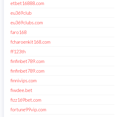
etbet16888.com
eu369club
eu369clubs.com
faro168
fcharoenkit168.com
ff123th
finfinbet789.com
finfinbet789.com
finnivips.com
fiwdee.bet
fizz169bet.com
fortune99vip.com