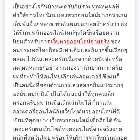
เป็นอย่างไรกันบ้างนะครับกับ รวมทุกเหตุผลที่
ทำให้ชาวไทยนิยมแทงหวยออนไลน์มากกว่าเกม
เดิมพันอื่นๆหลายเท่าตัว ผมบอกเลยจ๊าครับว่า ต่อ
ให้มีเกมพนันออนไลน์ใหม่ๆเกิดขึ้นเรื่อยความ
นิยมสำหรับการ
เว็บหวยออนไลน์จ่ายจริง
ของ
คนประเทศไทยก็จะมีเท่าเดิมและก็มากขึ้นเรื่อยๆ
ตลอดไปนั่นแหละครับ เนื่องจากด้วยปัจจัยหรือ
เหตุผลหลายๆอย่าง ผมมองว่า มันยากมากครับ
ผมที่จะทำให้คนไทยเลิกเล่นลอตเตอรี่ ซึ่งผมก็
เป็นคนนึงที่ชอบด้านการเล่นสลากกินแบ่งมากๆ
ฉะนั้น ผมก็เป็นไปไม่ได้แนะนำให้ทุกคนเลิก
หรอกครับผม ในเมื่อเลิกเล่นไม่ได้ ก็มาเล่น
ลอตเตอรี่ออนไลน์กับเว็บไซต์หวยออนไลน์ที่ดี
เยี่ยมที่สุดอย่าง เว็บหวยออนไลน์ เชื่อถือได้ กัน
เหอะครับผม เว็บไซต์หวยออนไลน์จ่ายจริงจ่าย
หนักที่สุดในไทย พร้อมให้บริการทุกวี่ทุกวันตลอด