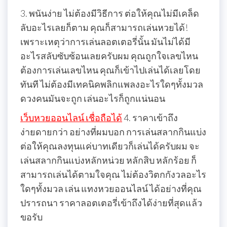
3. พนันง่าย ไม่ต้องมีวิธีการ ต่อให้คุณไม่มีเคล็ด
ลับอะไรเลยก็ตาม คุณก็สามารถเล่นหวยได้!
เพราะเหตุว่าการเล่นลอตเตอรี่นั้น มันไม่ได้มี
อะไรสลับซับซ้อนเลยครับผม คุณถูกใจเลขไหน
ต้องการเล่นเลขไหน คุณก็เข้าไปเล่นได้เลยโดย
ทันที ไม่ต้องมีเทคนิคพลิกแพลงอะไรใดๆทั้งมวล
ดวงคนมันจะถูก เล่นอะไรก็ถูกแน่นอน
เว็บหวยออนไลน์ เชื่อถือได้
4. ราคาเข้าถึง
ง่ายดายกว่า อย่างที่ผมบอก การเล่นสลากกินแบ่ง
ต่อให้คุณลงทุนแค่บาทเดียวก็เล่นได้ครับผม จะ
เล่นสลากกินแบ่งหลักหน่วย หลักสิบ หลักร้อย ก็
สามารถเล่นได้ตามใจคุณ ไม่ต้องวิตกกังวลอะไร
ใดๆทั้งมวล เล่น แทงหวยออนไลน์ ได้อย่างที่คุณ
ปรารถนา ราคาลอตเตอรี่เข้าถึงได้ง่ายที่สุดแล้ว
ขอรับ