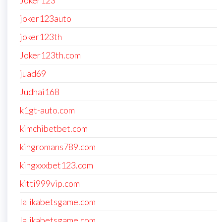
joker123auto
joker123th
Joker123th.com
juad69
Judhai168
k1gt-auto.com
kimchibetbet.com
kingromans789.com
kingxxxbet123.com
kitti999vip.com
lalikabetsgame.com
lalikabetsgame.com