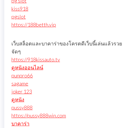
pg slot
kiss918
pgslot
https://188betth.vip
เว็บสล็อตและบาคาร่าของโครตดีเว็บนี้เล่นแล้วรวย
จัดๆ
https://918kissauto.tv
ดูหนังออนไลน์
punpro66
sagame
joker 123
ดูหนัง
pussy888
https://pussy888win.com
บาคาร่า