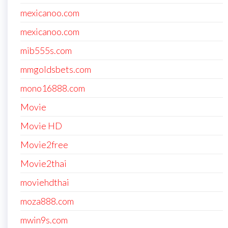
mexicanoo.com
mexicanoo.com
mib555s.com
mmgoldsbets.com
mono16888.com
Movie
Movie HD
Movie2free
Movie2thai
moviehdthai
moza888.com
mwin9s.com