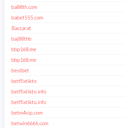
ba88th.com
babet555.com
Baccarat
baj88thb
bbp168.me
bbp168.me
bestbet
betflixtikto
betflixtikto.info
betflixtikto.info
betm4vip.com
betwin6666.com