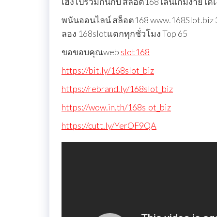
เฮงไปร่วมกันกับ สล็อต168 เล่นเกมง่ายได้เ
พนันออนไลน์ สล็อต168 www.168Slot.biz 
ลอง 168slotแตกทุกชั่วโมง Top 65
ขอขอบคุณweb
slot168
https://bit.ly/168slot_biz
https://rebrand.ly/168slot_biz
https://wow.in.th/168slot_biz
https://cutt.ly/YerOF9QA