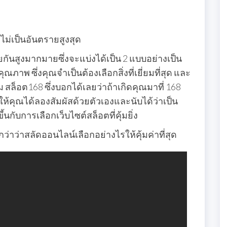
ไม่เป็นอันตรายสูงสุด
ัยกันสูงมากมายซึ่งจะแบ่งได้เป็น 2 แบบอย่างเป็น
ุณภาพ ซึ่งคุณจำเป็นต้องเลือกสิ่งที่เยี่ยมที่สุด และ
สล็อต168 ซึ่งบอกได้เลยว่าถ้าเกิดคุณมาที่ 168
ให้คุณได้ลองสัมผัสด้วยตัวเองและนับได้ว่าเป็น
กับการเลือกเว็บไซต์สล็อตที่คุ้มยิ่ง
ว่าว่าสลัดออนไลน์เลือกอย่างไรให้คุ้มค่าที่สุด