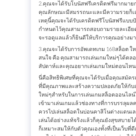
2.คุณจะได้รับโบนัสฟรีเครดิตฟรีมากมายก่าย
คุณลักษณะมีสมรรถนะและมีความรวยก็เล
เหตุนี้คุณจะได้รับเครดิตฟรีโบนัสฟรีแบบปั
กำหนดไว้คุณสามารถสอบถามรายละเอียดอื่
จะรอดูแลแล้วก็ยินดีให้บริการคุณอย่างม
3.คุณจะได้รับการอัพเดทเกม 168สล็อต ใหม่
สนใจ คือ คุณสามารถเล่นเกมใหม่ๆได้ตลอ
สัปดาห์และคุณอยากเล่นเกมใหม่ตอนไหนก็
นี่คือสิทธิพิเศษที่คุณจะได้รับเมื่อคุณสมั
ที่มีคุณภาพและสร้างความปลอดภัยให้กับสม
ใหม่ๆสำหรับในการเล่นเกมสล็อตออนไลน์ให้ก
เข้ามาเล่นเกมแล้วช่องทางที่การบรรลุผล
ควรไปเล่นสล็อตในบ่อนคาสิโนต่างแดนเลย
เล่นได้อย่างแท้จริงแล้วก็คุณยังสุขสบายได
ก็เหมาะสมให้กับตัวคุณเองทั้งที่เป็นเว็บที่ดี