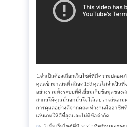
1.จำเป็นต้องเลือกเว็บไซต์ที่มีความปลอดภ
คุณเข้ามาเล่นที่ สล็อต168 คุณไม่จำเป็นท
อย่างรวมทั้งระบบที่ดีเยี่ยมเก็บข้อมูลของ
สากลให้คุณมั่นอกมั่นใจได้เลยว่า เล่นเกม
การดูแลอย่างดีจากคณะทำงานมืออาชีพท
เล่นเกมให้ดีที่สุดและไม่มีข้อจำกัด
2.เป็นเว็บไซต์ที่มี admin ที่พร้อมจะรอดู