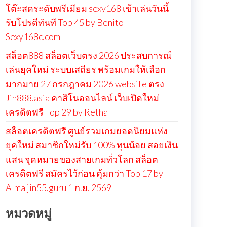
โต๊ะสดระดับพรีเมียม sexy168 เข้าเล่นวันนี้
รับโปรดีทันที Top 45 by Benito
Sexy168c.com
สล็อต888 สล็อตเว็บตรง 2026 ประสบการณ์
เล่นยุคใหม่ ระบบเสถียร พร้อมเกมให้เลือก
มากมาย 27 กรกฎาคม 2026 website ตรง
Jin888.asia คาสิโนออนไลน์ เว็บเปิดใหม่
เครดิตฟรี Top 29 by Retha
สล็อตเครดิตฟรี ศูนย์รวมเกมยอดนิยมแห่ง
ยุคใหม่ สมาชิกใหม่รับ 100% ทุนน้อย สอยเงิน
แสน จุดหมายของสายเกมทั่วโลก สล็อต
เครดิตฟรี สมัครไว้ก่อน คุ้มกว่า Top 17 by
Alma jin55.guru 1 ก.ย. 2569
หมวดหมู่