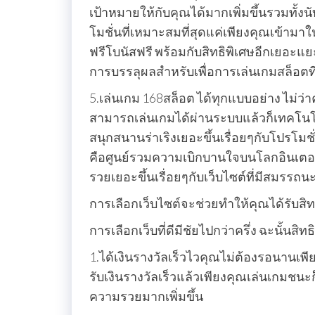
เป้าหมายให้กับคุณได้มากเพิ่มขึ้นรวมทั้ง
โมชั่นที่เหมาะสมที่สุดแค่เพียงคุณเข้าม
ฟรีโบนัสฟรี พร้อมกับสิทธิพิเศษอีกเยอะแยะ
การบรรลุผลสำหรับเพื่อการเล่นเกมสล็อตที
5.เล่นเกม 168สล็อต ได้ทุกแบบอย่าง ไม่ว่า
สามารถเล่นเกมได้ผ่านระบบแล้วก็เทคโนโลย
สนุกสนานร่าเริงเยอะขึ้นเรื่อยๆกับโปรโมชั่น
คือศูนย์รวมความเบิกบานใจบนโลกอินเตอร์เ
รวยเยอะขึ้นเรื่อยๆกับเว็บไซต์ที่มีสมรร
การเลือกเว็บไซต์จะช่วยทำให้คุณได้รับสิท
การเลือกเว็บที่ดีมีชัยไปกว่าครึ่ง ฉะนั้นสิท
1.ได้เงินรางวัลเร็วไวคุณไม่ต้องรอนานเพ
รับเงินรางวัลเร็วแล้วเพียงคุณเล่นเกมชนะ
ความรวยมากเพิ่มขึ้น