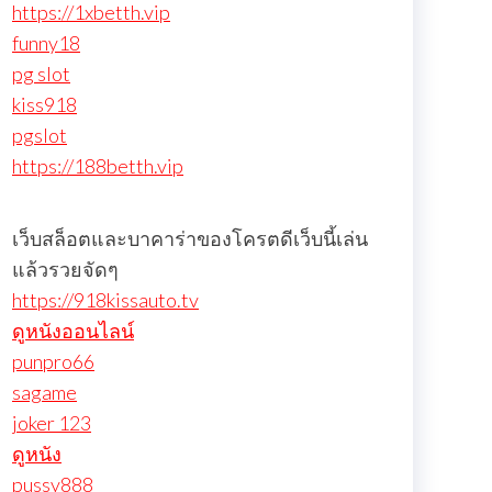
https://1xbetth.vip
funny18
pg slot
kiss918
pgslot
https://188betth.vip
เว็บสล็อตและบาคาร่าของโครตดีเว็บนี้เล่น
แล้วรวยจัดๆ
https://918kissauto.tv
ดูหนังออนไลน์
punpro66
sagame
joker 123
ดูหนัง
pussy888