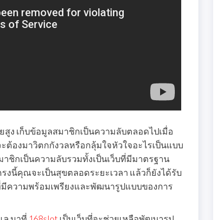
ัยสูง เก็บข้อมูลสมาชิกเป็นความลับตลอดไปเมื่อ
ี่จะต้องมาวิตกกังวลหรือกลุ้มใจหัวใจอะไรเป็นแบบ
สมาชิกเป็นความลับรวมทั้งเป็นเว็บที่มีมาตรฐาน
ตรงนี้คุณจะเป็นสุขตลอดระยะเวลา แล้วก็ยังได้รับ
ี่มีความพร้อมเพรียงและพัฒนารูปแบบของการ
แล มาที่
168slot
เป็นเว็บที่จะช่วยเหลือพัฒนารูป