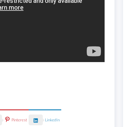
LinkedIn
Pinterest