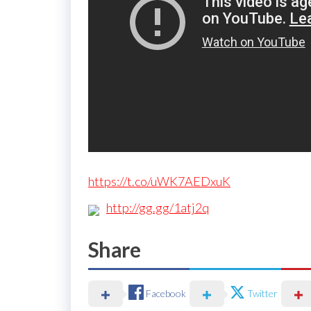
https://t.co/uWK7AEDxuK
http://gg.gg/1atj2q
Share
Facebook
Twitter