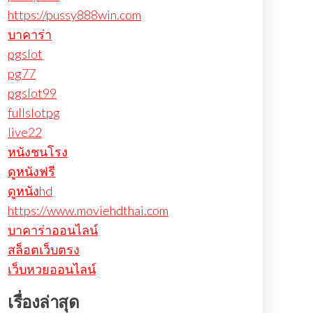
https://pussy888win.com
บาคาร่า
pgslot
pg77
pgslot99
fullslotpg
live22
หนังชนโรง
ดูหนังฟรี
ดูหนังhd
https://www.moviehdthai.com
บาคาร่าออนไลน์
สล็อตเว็บตรง
เว็บหวยออนไลน์
เรื่องล่าสุด