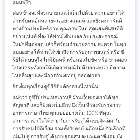
แบบฟรีๆ
ค่อนข้างจะที่จะสบาย และก็เต็มไปด้วย ความอยากได้
สำหรับคนอีกหลายคน อย่างแน่แท้ และยังคงการันตี
ทางด้านประสิทธิภาพ คุณภาพ ใหม่ สุดแสนพิเศษที่ดี
อย่างแน่แท้ ที่จะให้ท่านได้พบเจอ กับประสบการณ์
ใหม่ๆที่สุดยอด แล้วก็พร้อมอำนวยความ สะดวก ในทุก
แบบอย่าง ให้ท่านได้เข้าถึง การรับดูภาพยนตร์ หรือ ซี
รีย์ได้ แบบจุใจ ไม่มีปิดหนี หรือมองไปขัด หรือ ขาดตอน
ไปจนกระทั่งก่อให้เกิดอารมณ์ไม่ดี บอกเลยว่า มีความ
ไหลลื่นสูง และมีการอัพเดทอยู่ ตลอดเวลา
จัดเต็มทุกเรื่อง ดูซีรีย์ดัง ต้องตรงนี้เท่านั้น
แน่ๆว่า ดูซีรี่ย์ประเทศเกาหลี ผ่านเว็บของเราได้ ทุก
สัญชาติ และก็ยังคงเป็นอีกหนึ่งเว็บ ที่รองรับรายการ
อาหารภาษาไทย ทุกแบบอย่างเต็ม 100% ที่คุณ
สามารถเข้าใจ ได้ง่าย กับการรับดูได้ แบบจัดเต็ม กับ
การรับชมได้ดีเยี่ยม รวมทั้งยังคงเป็นอีกหนึ่ง ตัวเลือกที่
เน้นไปสู่ การรับดูได้ แบบสุดแสน จะแฟนตาซีแถม ยัง