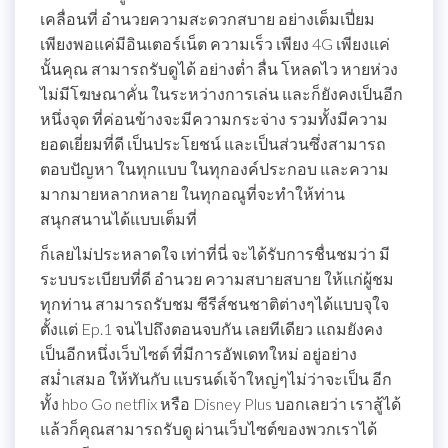
เคลื่อนที่ อำนวยความสะดวกสบาย อย่างเต็มเปี่ยม
เพียงพอแค่มีอินเตอร์เน็ต ความเร็ว เพียง 4G เพียงแค่
นั้นคุณ สามารถรับดูได้ อย่างต่ำ ลื่น โหลดไว หายห่วง
ไม่มีโฆษณาคั่น ในระหว่างการเล่น และก็ยังคงเป็นอีก
หนึ่งจุด ที่ค่อนข้างจะมีความกระจ่าง รวมทั้งมีความ
ยอดเยี่ยมที่ดี เป็นประโยชน์ และเป็นส่วนซึ่งสามารถ
ตอบปัญหา ในทุกแบบ ในทุกองค์ประกอบ และความ
มากมายหลากหลาย ในทุกอณูที่จะทำให้ท่าน
สนุกสนานได้แบบเต็มที่
ก็เลยไม่ประหลาดใจ เท่าที่นี่ จะได้รับการชื่นชมว่า มี
ระบบระเบียบที่ดี อำนวย ความสบายสบาย ให้แก่ผู้ชม
ทุกท่าน สามารถรับชม ซีรีส์ชนชาติต่างๆได้แบบจุใจ
ตั้งแต่ Ep.1 จนไปถึงตอนจบกัน เลยทีเดียว แถมยังคง
เป็นอีกหนึ่งเว็บไซต์ ที่มีการอัพเดทใหม่ อยู่อย่าง
สม่ำเสมอ ให้ทันกับ แบรนด์เจ้าใหญ่ๆไม่ว่าจะเป็น อีก
ทั้ง hbo Go netflix หรือ Disney Plus บอกเลยว่า เราสู้ได้
แล้วก็คุณสามารถรับดู ผ่านเว็บไซต์ของพวกเราได้