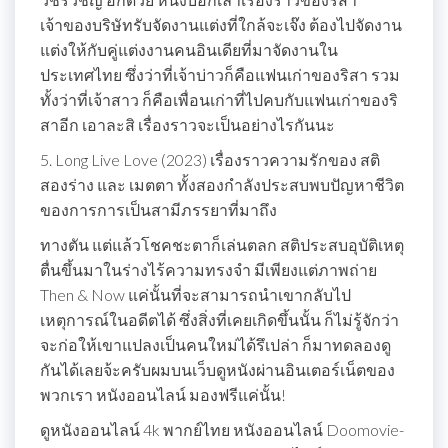
เจ้าของบริษัทรับจัดงานแต่งที่ใกล้จะเจ๊ง ต้องไปจัดงาน
แต่งให้กับคู่แต่งงานคนอินเดียที่มาจัดงานใน
ประเทศไทย ซึ่งว่าที่เจ้าบ่าวก็คือแฟนเก่าของริสา รวม
ทั้งว่าที่เจ้าสาว ก็คือเพื่อนเก่าที่ไปคบกับแฟนเก่าของริ
สาอีก เอาละสิ เรื่องราวจะเป็นอย่างไรกันนะ
5. Long Live Love (2023) เรื่องราวความรักของ สติ
สองร่าง และ เมตตา ทั้งสองกำลังประสบพบปัญหาชีวิต
ของการการเป็นสามีภรรยาที่มาถึง
ทางตัน แต่แล้วโชคชะตาก็เล่นตลก สติประสบอุบัติเหตุ
ตื่นขึ้นมาในร่างไร้ความทรงจำ มีเพียงแต่ภาพถ่าย
Then & Now แค่นั้นที่จะสามารถนำเขากลับไป
เหตุการณ์ในอดีตได้ ซึ่งสิ่งที่เคยเกิดขึ้นนั้น ก็ไม่รู้จักว่า
จะก่อให้เขาแปลงเป็นคนใหม่ได้รึเปล่า ก็มาทดลองดู
กันได้เลยจ้ะครับผมบนเว็บดูหนังผ่านอินเตอร์เน็ตของ
พวกเรา หนังออนไลน์ มองฟรีแค่นั้น!
ดูหนังออนไลน์ 4k พากย์ไทย หนังออนไลน์ Doomovie-