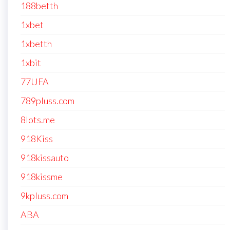
188betth
1xbet
1xbetth
1xbit
77UFA
789pluss.com
8lots.me
918Kiss
918kissauto
918kissme
9kpluss.com
ABA