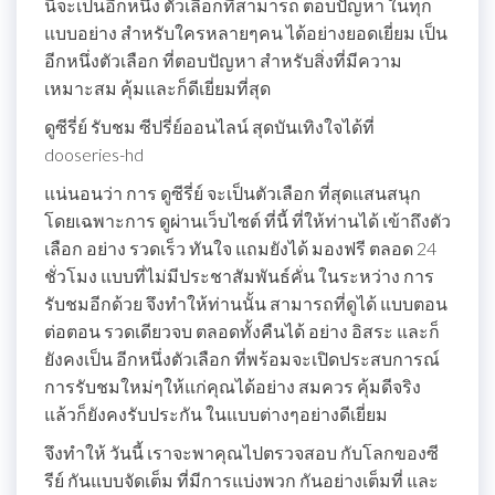
นี้จะเป็นอีกหนึ่ง ตัวเลือกที่สามารถ ตอบปัญหา ในทุก
แบบอย่าง สำหรับใครหลายๆคน ได้อย่างยอดเยี่ยม เป็น
อีกหนึ่งตัวเลือก ที่ตอบปัญหา สำหรับสิ่งที่มีความ
เหมาะสม คุ้มและก็ดีเยี่ยมที่สุด
ดูซีรี่ย์ รับชม ซีปรี่ย์ออนไลน์ สุดบันเทิงใจได้ที่
dooseries-hd
แน่นอนว่า การ ดูซีรี่ย์ จะเป็นตัวเลือก ที่สุดแสนสนุก
โดยเฉพาะการ ดูผ่านเว็บไซต์ ที่นี้ ที่ให้ท่านได้ เข้าถึงตัว
เลือก อย่าง รวดเร็ว ทันใจ แถมยังได้ มองฟรี ตลอด 24
ชั่วโมง แบบที่ไม่มีประชาสัมพันธ์คั่น ในระหว่าง การ
รับชมอีกด้วย จึงทำให้ท่านนั้น สามารถที่ดูได้ แบบตอน
ต่อตอน รวดเดียวจบ ตลอดทั้งคืนได้ อย่าง อิสระ และก็
ยังคงเป็น อีกหนึ่งตัวเลือก ที่พร้อมจะเปิดประสบการณ์
การรับชมใหม่ๆให้แก่คุณได้อย่าง สมควร คุ้มดีจริง
แล้วก็ยังคงรับประกัน ในแบบต่างๆอย่างดีเยี่ยม
จึงทำให้ วันนี้ เราจะพาคุณไปตรวจสอบ กับโลกของซี
รีย์ กันแบบจัดเต็ม ที่มีการแบ่งพวก กันอย่างเต็มที่ และ