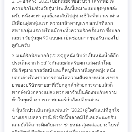
2. 14 อีกครั้ง (2023) บอกเลยจ๊าขอรับว่า ใครที่พอใจ
ความรักในช่วงวัยรุ่น ประเด็นนี้เหมาะแบบสุดๆเลยล่ะ
ครับ หนังจะพาคุณย้อนกลับไปสู่ช่วงชีวิตที่พวกเราต่าง
มีเพื่อนฝูงกลุ่มแรก ความกล้าหาญแรก อกหักทีแรก
สหายกลุ่มแรก หรือแม้กระทั้งความรักครั้งแรก ซึ่งบอก
เลยว่า วัยรุ่นยุค 90 แบบผมเป็นชอบมากๆขอรับ ลองไป
ดูกันครับ
3. มนต์รักนักพากย์ (2023)ดูหนัง นับว่าเป็นหนังน้ำดีอีก
ประเด็นจาก Netflix กันเลยล่ะครับผม แสดงนำโดย
เวียร์ ศุมายากลวัฒน์ และก็หนูที่นา หนึ่งลูกหญิง หนัง
บอกเล่าเรื่องราวการตามใส่ความฝันของหน่วยเรขาย
ยาของบริษัทขายยาที่เรียกลูกค้าด้วยการฉายแล้วก็
พากษ์หนังกลางแปลง พวกเขาจำเป็นต้องพบกับความ
ท้าในยุคที่วงการภาพยนตร์กำลังเปลี่ยนผ่าน
4. ลุ้นรักป่วนปั่น กลุ่มแฟนเก่า (2023) ผู้ใดกันแน่ที่ถูกใจ
นางเอก เบลล่า ราณี หัวข้อนี้พลาดมิได้เลยค่ะนะครับ
แถมยังได้เกาะติดกับดาราชายหนุ่มสุดหล่ออย่าง ไบรท์
วชิรวิชญ์ อีกด้วย หนังบอกเล่าเรื่องราวของริสา