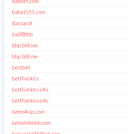
ba88th.com
babet555.com
Baccarat
baj88thb
bbp168.me
bbp168.me
bestbet
betflixtikto
betflixtikto.info
betflixtikto.info
betm4vip.com
betwin6666.com
betworld369hot.com