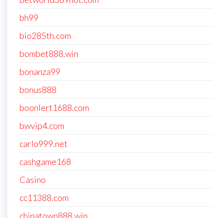
bh99
bio285th.com
bombet888.win
bonanza99
bonus888
boonlert1688.com
bwvip4.com
carlo999.net
cashgame168
Casino
cc11388.com
chinatown888.win