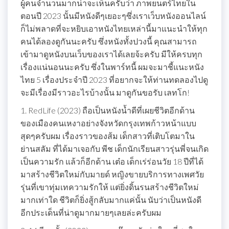
ผู้คนจำนวนมากน่าจะเห็นครับว่า ภาพยนตร์ไทยใน
ตอนปี 2023 นั้นมีหนังดีๆเยอะๆซึ่งเราเว็บหนังออนไลน์
ก็ไม่พลาดที่จะหยิบเอาหนังไทยเหล่านี้มาแนะนำให้ทุก
คนได้ลองดูกันนะครับ ซึ่งหนังทั้งปวงนี้ คุณสามารถ
เข้ามาดูหนังบนเว็บของเราได้เลยจ้ะครับ มีให้ครบทุก
เรื่องแน่นอนนะครับ ซึ่งในพาร์ทนี้ ผมจะมาชี้แนะหนัง
ไทย 5 เรื่องประจำปี 2023 ที่อยากจะให้ท่านทดลองไปดู
จะมีเรื่องมีราวอะไรบ้างนั้น มาดูกันขอรับ เลทโก!
1. RedLife (2023) ถือเป็นหนังน้ำดีที่เผยชีวิตอีกด้าน
ของเมืองคนเหงาอย่างจังหวัดกรุงเทพก้าวหน้าแบบ
สุดๆครับผม เรื่องราวของส้ม เด็กสาวที่เติบโตมาใน
ย่านสลัม ที่ได้มาเจอกับ พีช เด็กนักเรียนสาวรุ่นพี่จนเกิด
เป็นความรัก แล้วก็อีกด้าน เต๋อ เด็กเร่ร่อนวัย 18 ปีที่ได้
มาสร้างชีวิตใหม่กับมายด์ หญิงขายบริการทางเพศวัย
รุ่นที่เขาทุ่มเทความรักให้ แต่ยิ่งดิ้นรนสร้างชีวิตใหม่
มากเท่าใด ชีวิตก็ยิ่งสู้กลับมากแค่นั้น นับว่าเป็นหนังดี
อีกประเด็นที่น่าดูมากมายๆเลยล่ะครับผม