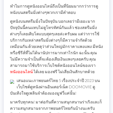
ทำไมการดูหนังออนไลน์ถึงเป็นที่นิยมมากกว่าการดู
หนังบนสตรีมมิ่งต่างๆพวกเรามีคำตอบ
ดูหนังบนสตรีมมิ่งในปัจจุบัน บอกเลยว่ามีเยอะมาก
ปัจจุบันนี้คนแทบไม่ดูโทรทัศน์กันแล้ว ช่องสตรีมมิ่ง
ต่างๆก็เลยเติบโตแบบสุดๆเลยล่ะครับผม แต่ว่าการใช้
บริการกับเหล่าสตรีมมิ่งต่างๆก็มีความจำกัดด้วย
เหมือนกัน ด้วยเหตุว่าส่วนใหญ่มักราคาแพงแพง มีหนัง
หรือซีรีส์ที่ไม่ได้นานัปการมากเท่าไรนัก ฉะนั้น คุณ
ไม่มีความจำเป็นที่จะต้องเสียเงินแพงๆเลยครับ คุณ
สามารถมาใช้บริการเว็บไซต์หนังออนไลน์ของเรา
หนังออนไลน์
ได้เลย มองฟรี ไม่เสียเงินสักบาทด้วย
เสนอแนะภาพยนตร์ไทย 5 เรื่องประจำปี 2023 บน
เว็บไซต์ดูหนังผ่านอินเตอร์เน็ต DOOMOVIE ดู
บันเทิงใจดูเพลินจำต้องมองมูฟวี่แค่นั้น!
มาครับทุกคน! มาต่อกันที่ความสนุกสนานร่าเริงและก็
ความสนุกสนานจากภาพยนตร์ไทยกันบ้างนะครับ