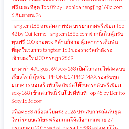
ฟรี เยอะที่สุด Top 89 by Leonida hengjing168d.com
6 กันยายน 26
Tangtem168 เกมสดภาพชัด บรรยากาศพรีเมียม Top
42 by Guillermo Tangtem168e.com ฝากนี้เกินคุ้มรับ
ทุนฟรี 100 จ่ายตรง กี่ล้านก็จ่าย คุ้มค่าการเดิมพัน
ที่สุดในวงการ tangtem168 ของรางวัลกำลังรอ
เจ้าของใหม่ 30 กรกฎา 2569
บาคาร่า 4 August 69 sexy168 เปิดโลกเกมไพ่สดแบบ
เรียลไทม์ ลุ้นรับ I PHONE17 PRO MAX รองรับทุก
ธนาคาร ถอนเร็วทันใจ สัมผัสโต๊ะสดระดับพรีเมียม
sexy168 เข้าเล่นวันนี้ รับโปรดีทันที Top 45 by Benito
Sexy168c.com
สล็อต888 สล็อตเว็บตรง 2026 ประสบการณ์เล่นยุค
ใหม่ ระบบเสถียร พร้อมเกมให้เลือกมากมาย 27
กรกฎาคม 2026 website ตรง Jin888.asia คาสิโน