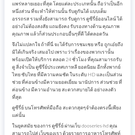
แพร่หลายเยอะที่สุด โดยแต่ละประเภทนั้น ถือว่าเป็นอีก
หนึ่งส่วน ที่จะทำให้ท่านนั้น รับดูกันได้ แบบเต็ม
อรรถรส รวมทั้งยังสามารถ รับดูการ ดูซีรี่ย์ออนไลน์ ได้
อย่างไม่ต้องสงสัย แถมยังคง รับรองทางด้าน คุณภาพ
คุณภาพ แล้วก็ส่วนประกอบอื่นๆที่ดี ได้ตลอดวัน
จึงไม่แปลกใจ ถ้าที่นี่ จะได้รับการชมเชย หรือ ถูกเอ๋ยถึง
มิได้เกินจริง เสมอไป เพราะว่าเรื่องของพวกเรานั้น
พร้อมเปิดให้บริการ ตลอด 24 ชั่วโมง ที่คุณสามารถรับ
ดู สิ่งจำเป็น ดูซีรี่ย์ประเทศเกาหลี ยอดนิยม อีกทั้งพากย์
ไทย ซับไทย ที่มีความคมชัด ในระดับ HD และเป็นส่วน
ช่วย ที่ค่อนข้างมีความยอดเยี่ยม นานัปการ ส่วนช่วย ที่
ค่อนข้าง มีความอำนวย สะดวกสบายได้ อย่างลงตัว
ที่สุด
ดูซีรี่ย์ บนโทรศัพท์มือถือ สะดวกสุดๆจำต้องตรงนี้เพียง
แค่นั้น
ในยุคสมัย ของการ ดูซีรี่ย์ ผ่านเว็บ dooseries-hd คุณ
สามารถไปสู่ เว็บของเรา ด้วยรายการอาหารโทรศัพท์