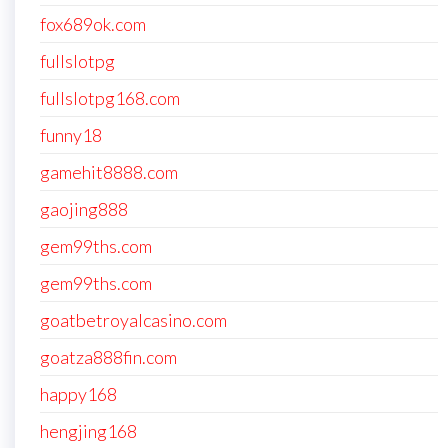
fox689ok.com
fullslotpg
fullslotpg168.com
funny18
gamehit8888.com
gaojing888
gem99ths.com
gem99ths.com
goatbetroyalcasino.com
goatza888fin.com
happy168
hengjing168