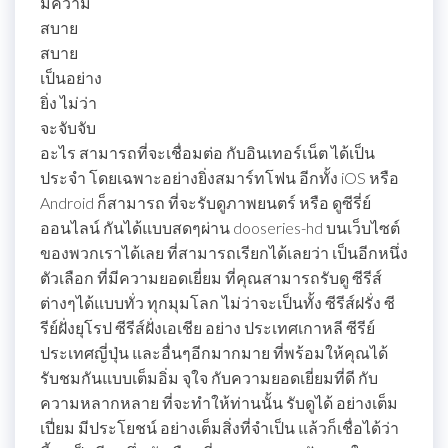
มีความ
สบาย
สบาย
เป็นอย่าง
ยิ่ง ไม่ว่า
จะจับจับ
อะไร สามารถที่จะเชื่อมต่อ กับอินเทอร์เน็ต ได้เป็น
ประจำ โดยเฉพาะอย่างยิ่งสมาร์ทโฟน อีกทั้ง iOS หรือ
Android ก็สามารถ ที่จะรับดูภาพยนตร์ หรือ ดูซีรี่ย์
ออนไลน์ กันได้แบบสดๆผ่าน dooseries-hd บนเว็บไซต์
ของพวกเราได้เลย ที่สามารถเรียกได้เลยว่า เป็นอีกหนึ่ง
ตัวเลือก ที่มีความยอดเยี่ยม ที่คุณสามารถรับดู ซีรีส์
ต่างๆได้แบบทั่ว ทุกมุมโลก ไม่ว่าจะเป็นทั้ง ซีรีส์ฝรั่ง ซี
รีย์ฝั่งยุโรป ซีรีส์ฝั่งเอเชีย อย่าง ประเทศเกาหลี ซีรีย์
ประเทศญี่ปุ่น และอื่นๆอีกมากมาย ที่พร้อมให้คุณได้
รับชมกันแบบเต็มอิ่ม จุใจ กับความยอดเยี่ยมที่ดี กับ
ความหลากหลาย ที่จะทำให้ท่านนั้น รับดูได้ อย่างเต็ม
เปี่ยม มีประโยชน์ อย่างเต็มสิ่งที่จำเป็น แล้วก็เชื่อได้ว่า