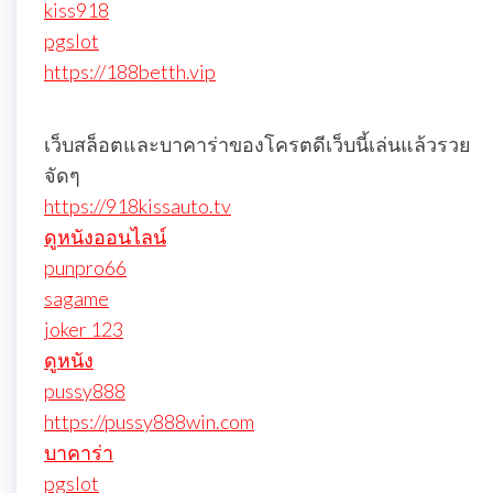
kiss918
pgslot
https://188betth.vip
เว็บสล็อตและบาคาร่าของโครตดีเว็บนี้เล่นแล้วรวย
จัดๆ
https://918kissauto.tv
ดูหนังออนไลน์
punpro66
sagame
joker 123
ดูหนัง
pussy888
https://pussy888win.com
บาคาร่า
pgslot