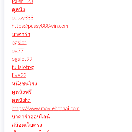
joker 123
ดูหนัง
pussy888
https://pussy888win.com
บาคาร่า
pgslot
pg77
pgslot99
fullslotpg
live22
หนังชนโรง
ดูหนังฟรี
ดูหนังhd
https://www.moviehdthai.com
บาคาร่าออนไลน์
สล็อตเว็บตรง