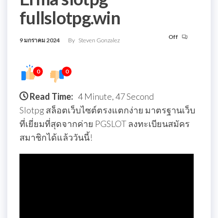
fullslotpg.win
Off
9 มกราคม 2024
By
Steven Gonzalez
0
0
Read Time:
4 Minute, 47 Second
Slotpg สล็อตเว็บไซต์ตรงแตกง่าย มาตรฐานเว็บ
ที่เยี่ยมที่สุดจากค่าย PGSLOT ลงทะเบียนสมัคร
สมาชิกได้แล้ววันนี้!