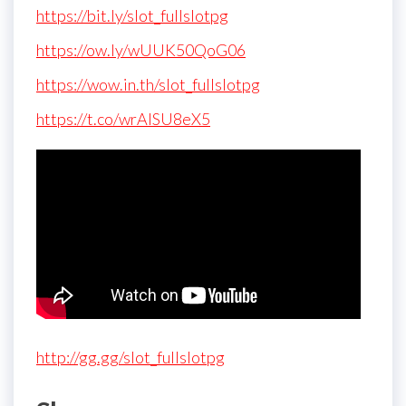
https://bit.ly/slot_fullslotpg
https://ow.ly/wUUK50QoG06
https://wow.in.th/slot_fullslotpg
https://t.co/wrAlSU8eX5
http://gg.gg/slot_fullslotpg