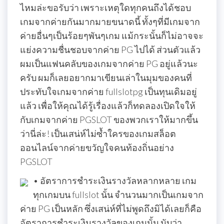
ไหมล่ะขอรับว่า เพราะเหตุใดทุกคนถึงได้ชอบ
เกมจากค่ายกันมากมายขนาดนี้ ทั้งๆที่มีเกมจาก
ค่ายอื่นๆเป็นร้อยๆพันๆเกม แม้กระนั้นก็ไม่อาจจะ
แย่งความชื่นชอบจากค่าย PG ไปได้ ส่วนตัวแล้ว
ผมเป็นแฟนคลับของเกมจากค่าย PG อยู่แล้วนะ
ครับ ผมก็เลยอยากมาเขียนเล่าในมุมของคนที่
ประทับใจเกมจากค่าย fullslotpg เป็นทุนเดิมอยู่
แล้ว เพื่อให้คุณได้รู้เรื่องแล้วก็ทดลองเปิดใจให้
กับเกมจากค่าย PGSLOT ของพวกเราให้มากขึ้น
ว่านี่ล่ะ! เป็นเสน่ห์ไม่ซ้ำใครของเกมสล็อต
ออนไลน์จากค่ายขวัญใจคนท้องถิ่นอย่าง
PGSLOT
• อัตราการชำระเงินรางวัลหลากหลาย เกม
ทุกเกมบน fullslot นั้น จำนวนมากเป็นเกมจาก
ค่าย PG เป็นหลัก ซึ่งเสน่ห์ที่ไม่พูดถึงมิได้เลยก็คือ
อัตราการชำระเงินรางวัลของเกมนั้น นับว่า