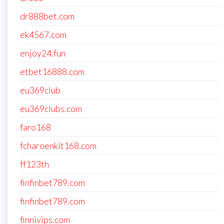
dr888bet.com
ek4567.com
enjoy24.fun
etbet16888.com
eu369club
eu369clubs.com
faro168
fcharoenkit168.com
ff123th
finfinbet789.com
finfinbet789.com
finnivips.com