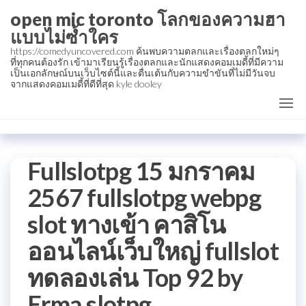
Skip
open mic toronto โลกของความฮา
to
แบบไม่ซ้ำใคร
the
https://comedyuncovered.com ค้นพบความตลกและเรื่องตลกใหม่ๆ
ที่ทุกคนต้องรัก เข้ามาเรียนรู้เรื่องตลกและนักแสดงคอมเมดี้ที่มีความ
content
เป็นเอกลักษณ์บนเว็บไซต์นี้และตื่นเต้นกับความขำขันที่ไม่มีวันจบ
จากแสดงคอมเมดี้ที่ดีที่สุด kyle dooley
Fullslotpg 15 มกราคม
2567 fullslotpg webpg
slot ทางเข้า คาสิโน
ออนไลน์เว็บใหญ่ fullslot
ทดลองเล่น Top 92 by
Erma slotpg