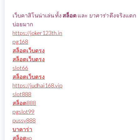
เว็บคาสิโนน่าเล่น ทั้ง
สล็อต
และ
บาคาร่า
ตึงจริงแตก
บ่อยมาก
https://joker123th.in
pg168
สล็อตเว็บตรง
สล็อตเว็บตรง
slot66
สล็อตเว็บตรง
https://judhai168.vip
slot888
สล็อต888
pgslot99
pussy888
บาคาร่า
สล็อตxo