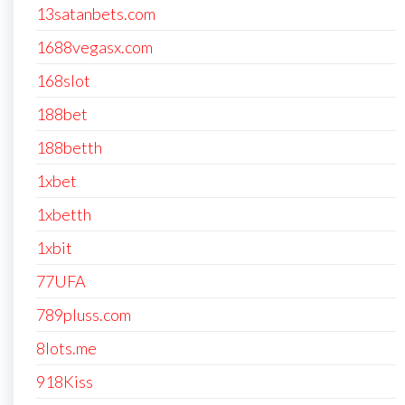
13satanbets.com
1688vegasx.com
168slot
188bet
188betth
1xbet
1xbetth
1xbit
77UFA
789pluss.com
8lots.me
918Kiss