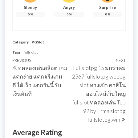
Sleepy
Angry
Surprise
0
%
0
%
0
%
Category
PGSlot
Tags
fullslotpg
แนะแนว
Previous
PREVIOUS
NEXT
Next
ทดลองเล่นสล็อต เกม
Fullslotpg 15 มกราคม
เรื่อง
Post
Post
แตกง่าย แตกจริงเกม
2567 fullslotpg webpg
ดี ได้เร็ว แตกวันนี้ รับ
slot ทางเข้า คาสิโน
เงินทันที
ออนไลน์เว็บใหญ่
fullslot ทดลองเล่น Top
92 by Erma slotpg
fullslotpg.win
Average Rating