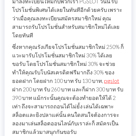
มาลงทะเบียนใหม่กับพวกเรา PGSLOT วันนี้ รับ
โปรโมชั่นพิเศษได้เลยในทันทีอีกด้วยครับ เพราะ
ว่าเมื่อคุณลงทะเบียนสมัครสมาชิกใหม่ คุณ
สามารถรับโปรโมชั่นสำหรับสมาชิกใหม่ได้เลย
โดยทันที
ซึ่งหากคุณรังเกียจโปรโมชั่นสมาชิกใหม่ 250% ก็
แวะมารับโปรโมชั่นสมาชิกใหม่ 30% ได้เลย
ขอรับ โดยโปรโมชั่นสมาชิกใหม่ 30% จะช่วย
ทำให้คุณรับโบนัสเครดิตฟรีมากถึง 30% ของ
ยอดฝาก โดยฝาก 100 บาท รับ 130 บาท,
pgslot
ฝาก 200 บาท รับ 260 บาท และก็ฝาก 300 บาท รับ
390 บาท แม้กระนั้นคุณจะต้องทำยอดให้ได้ 2
เท่า ถึงจะสามารถถอนได้ไม่ยั้ง เล่นได้เฉพาะ
สล็อตและยิงปลาแค่นั้น คนใดสนใจต้องการจะ
ลองมาเล่นสล็อตออนไลน์กับเราล่ะก็ สมัครเป็น
สมาชิกแล้วมาสนุกกันขอรับ