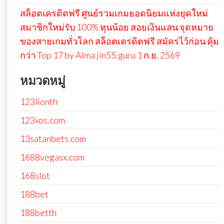
สล็อตเครดิตฟรี ศูนย์รวมเกมยอดนิยมแห่งยุคใหม่
สมาชิกใหม่รับ 100% ทุนน้อย สอยเงินแสน จุดหมาย
ของสายเกมทั่วโลก สล็อตเครดิตฟรี สมัครไว้ก่อน คุ้ม
กว่า Top 17 by Alma jin55.guru 1 ก.ย. 2569
หมวดหมู่
123lionth
123xos.com
13satanbets.com
1688vegasx.com
168slot
188bet
188betth