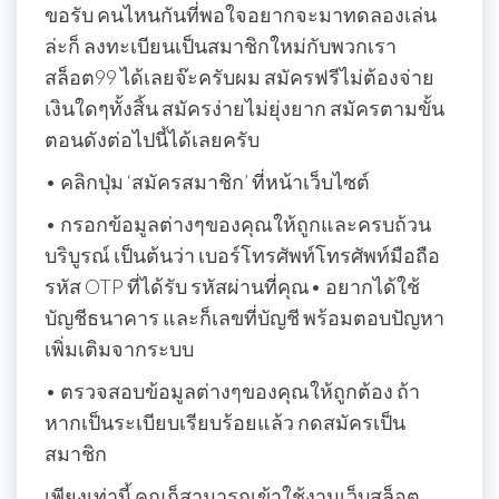
ขอรับ คนไหนกันที่พอใจอยากจะมาทดลองเล่น
ล่ะก็ ลงทะเบียนเป็นสมาชิกใหม่กับพวกเรา
สล็อต99 ได้เลยจ๊ะครับผม สมัครฟรีไม่ต้องจ่าย
เงินใดๆทั้งสิ้น สมัครง่ายไม่ยุ่งยาก สมัครตามขั้น
ตอนดังต่อไปนี้ได้เลยครับ
• คลิกปุ่ม ‘สมัครสมาชิก’ ที่หน้าเว็บไซต์
• กรอกข้อมูลต่างๆของคุณให้ถูกและครบถ้วน
บริบูรณ์ เป็นต้นว่า เบอร์โทรศัพท์โทรศัพท์มือถือ
รหัส OTP ที่ได้รับ รหัสผ่านที่คุณ• อยากได้ใช้
บัญชีธนาคาร และก็เลขที่บัญชี พร้อมตอบปัญหา
เพิ่มเติมจากระบบ
• ตรวจสอบข้อมูลต่างๆของคุณให้ถูกต้อง ถ้า
หากเป็นระเบียบเรียบร้อยแล้ว กดสมัครเป็น
สมาชิก
เพียงเท่านี้ คุณก็สามารถเข้าใช้งานเว็บสล็อต