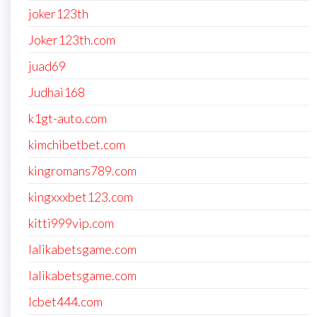
joker123th
Joker123th.com
juad69
Judhai168
k1gt-auto.com
kimchibetbet.com
kingromans789.com
kingxxxbet123.com
kitti999vip.com
lalikabetsgame.com
lalikabetsgame.com
lcbet444.com