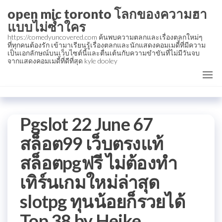
Skip
open mic toronto โลกของความฮา
to
แบบไม่ซ้ำใคร
the
https://comedyuncovered.com ค้นพบความตลกและเรื่องตลกใหม่ๆ
ที่ทุกคนต้องรัก เข้ามาเรียนรู้เรื่องตลกและนักแสดงคอมเมดี้ที่มีความ
content
เป็นเอกลักษณ์บนเว็บไซต์นี้และตื่นเต้นกับความขำขันที่ไม่มีวันจบ
จากแสดงคอมเมดี้ที่ดีที่สุด kyle dooley
Pgslot 22 June 67
สล็อต99 เว็บตรงแท้
สล็อตpgฟรี ไม่ต้องทำ
เทิร์นเกมใหม่ล่าสุด
slotpg ทุนน้อยก็รวยได้
Top 38 by Heike