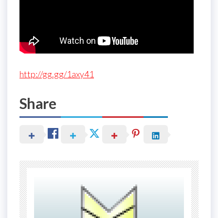
http://gg.gg/1axy41
Share