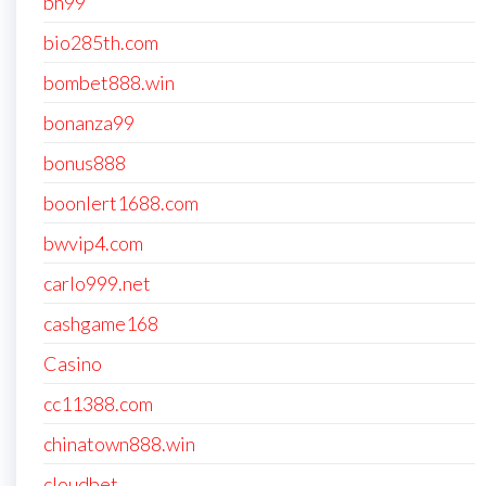
bh99
bio285th.com
bombet888.win
bonanza99
bonus888
boonlert1688.com
bwvip4.com
carlo999.net
cashgame168
Casino
cc11388.com
chinatown888.win
cloudbet