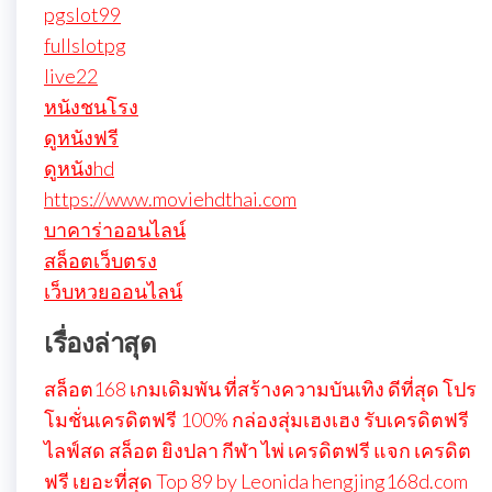
pgslot99
fullslotpg
live22
หนังชนโรง
ดูหนังฟรี
ดูหนังhd
https://www.moviehdthai.com
บาคาร่าออนไลน์
สล็อตเว็บตรง
เว็บหวยออนไลน์
เรื่องล่าสุด
สล็อต168 เกมเดิมพัน ที่สร้างความบันเทิง ดีที่สุด โปร
โมชั่นเครดิตฟรี 100% กล่องสุ่มเฮงเฮง รับเครดิตฟรี
ไลฟ์สด สล็อต ยิงปลา กีฬา ไพ่ เครดิตฟรี แจก เครดิต
ฟรี เยอะที่สุด Top 89 by Leonida hengjing168d.com