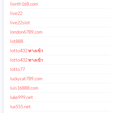
lionth168.com
live22
live22slot
london6789.com
lot888
lotto432 ทางเข้า
lotto432 ทางเข้า
lotto77
luckycat789.com
luis16888.com
luke999.net
lux555.net