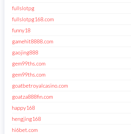
fullslotpg
fullslotpg168.com
funny18
gamehit8888.com
gaojing888
gem99ths.com
gem99ths.com
goatbetroyalcasino.com
goatza888fin.com
happy168
hengjing168
hi6bet.com