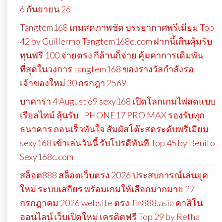
6 กันยายน 26
Tangtem168 เกมสดภาพชัด บรรยากาศพรีเมียม Top
42 by Guillermo Tangtem168e.com ฝากนี้เกินคุ้มรับ
ทุนฟรี 100 จ่ายตรง กี่ล้านก็จ่าย คุ้มค่าการเดิมพัน
ที่สุดในวงการ tangtem168 ของรางวัลกำลังรอ
เจ้าของใหม่ 30 กรกฎา 2569
บาคาร่า 4 August 69 sexy168 เปิดโลกเกมไพ่สดแบบ
เรียลไทม์ ลุ้นรับ I PHONE17 PRO MAX รองรับทุก
ธนาคาร ถอนเร็วทันใจ สัมผัสโต๊ะสดระดับพรีเมียม
sexy168 เข้าเล่นวันนี้ รับโปรดีทันที Top 45 by Benito
Sexy168c.com
สล็อต888 สล็อตเว็บตรง 2026 ประสบการณ์เล่นยุค
ใหม่ ระบบเสถียร พร้อมเกมให้เลือกมากมาย 27
กรกฎาคม 2026 website ตรง Jin888.asia คาสิโน
ออนไลน์ เว็บเปิดใหม่ เครดิตฟรี Top 29 by Retha