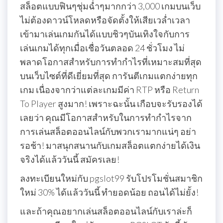
สล็อตแบบฟินๆชุ่มฉ่ำๆมากกว่า 3,000 เกมบนเว็บ
ไม่ต้องดาวน์โหลดหรือจัดตั้งให้เสียเวล่ำเวลา
เข้ามาเล่นเกมกันได้แบบชิวๆบันเทิงใจกับการ
เล่นเกมได้ทุกเมื่อเชื่อวันตลอด 24 ชั่วโมง ไม่
พลาดโอกาสสำหรับการทำกำไรที่เหมาะสมที่สุด
บนเว็บไซต์ที่ดีเยี่ยมที่สุด การันตีเกมแตกง่ายทุก
เกม เนื่องจากว่าแต่ละเกมมีค่า RTP หรือ Return
To Player สูงมาก! เพราะฉะนั้น เกือบจะรับรองได้
เลยว่า คุณมีโอกาสสำหรับในการทำกำไรจาก
การเล่นสล็อตออนไลน์กับพวกเรามากแน่ๆ อย่า
รอช้า! มาสนุกสนานกับเกมสล็อตแตกง่ายได้เงิน
จริงได้แล้ววันนี้ สมัครเลย!
ลงทะเบียนใหม่กับ pgslot99 รับโปรโมชั่นสมาชิก
ใหม่ 30% ได้แล้ววันนี้ ทำยอดน้อย ถอนได้ไม่ยั้ง!
และถ้าคุณอยากเล่นสล็อตออนไลน์กับเราล่ะก็