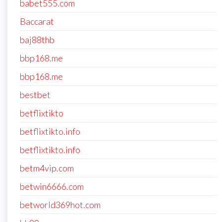
babet555.com
Baccarat
baj88thb
bbp168.me
bbp168.me
bestbet
betflixtikto
betflixtikto.info
betflixtikto.info
betm4vip.com
betwin6666.com
betworld369hot.com