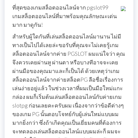
ที่สุดของเกมสล็อตออนไลน์จาก pgslot99
เกมสล็อตออนไลน์ที่มาพร้อมคุณลักษณะเด่น
มาก มาดูกัน!
สำหรับผู้ใดกันที่เล่นสล็อตออนไลน์มานาน ไม่มี
ทางเป็นไปได้เลยล่ะขอรับที่คุณจะไม่เคยรู้เกม
สล็อตออนไลน์จากค่าย PGSLOT ผมแน่ใจว่า คุณ
จึงควรเคยผ่านหู ผ่านตา หรือบางทีอาจจะเคย
ผ่านมือของคุณมาและก็เป็นได้ ด้วยเหตุว่าเกม
สล็อตออนไลน์จากค่ายสล็อตPG ลือชื่อเรื่องการ
เล่นง่ายอยู่แล้ว ในช่วงเวลาที่ผมเป็นมือใหม่แกะ
กล่อง ผมก็เริ่มต้นเล่นสล็อตออนไลน์กับค่ายเกม
slotpg ก่อนเลยคะครับผม เนื่องจากว่าข้อดีต่างๆ
ของเกม PG นั้นตอบโจทย์กับผู้เล่นใหม่แบบผม
มากยิ่งกว่า ซึ่งถ้าเกิดคุณเป็นเยี่ยมคนที่ต้องการ
จะทดลองเล่นสล็อตออนไลน์แบบผมล่ะก็ ผมจะ