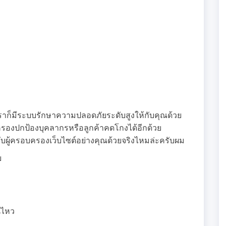
เราก็มีระบบรักษาความปลอดภัยระดับสูงให้กับคุณด้วย
มครองปกป้องบุคลากรหรือลูกค้าคดโกงได้อีกด้วย
ยกับผู้ครอบครองเว็บไซต์อย่างคุณด้วยจริงไหมล่ะครับผม
ย
นไหว