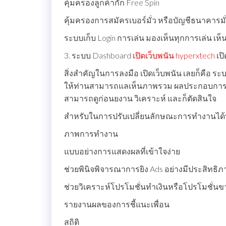
คุ้มครองลูกค้ากั๊ก Free Spin
คุ้มครองการสมัครเบอร์มั่ว หรือบัญชีธนาคารมั
ระบบเก็บ Login การเล่น มองเห็นทุกการเล่น เห
3. ระบบ Dashboard
เปิดเว็บพนัน hyperxtech
เป
สิ่งสำคัญในการลงมือ เปิดเว็บพนัน เลยก็คือ 
ให้ท่านสามารถแลเห็นภาพรวม ผลประกอบการณ์
สามารถดูก่อนยงาน วิเคราะห์ และก็ตัดสินใจ
สำหรับในการปรับเปลี่ยนลักษณะการทำงานได้ท
ภาพการทำงาน
แบบอย่างการแสดงผลที่เข้าใจง่าย
ช่วยพินิจพิจารณาการยิง Ads อย่างมีประสิทธิ
ช่วยวิเคราะห์โปรโมชั่นทำเงินหรือโปรโมชั่นข
รายงานผลของการชี้แนะเพื่อน
สถิติ