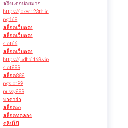
จริงแตกบ่อยมาก
https://joker123th.in
pg168
สล็อตเว็บตรง
สล็อตเว็บตรง
slot66
สล็อตเว็บตรง
https://judhai168.vip
slot888
สล็อต888
pgslot99
pussy888
บาคาร่า
สล็อตxo
สล็อตทดลอง
คลิปโป๊