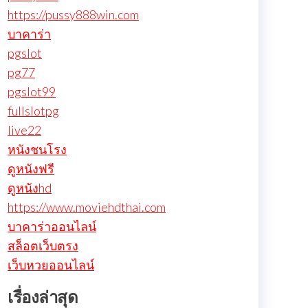
https://pussy888win.com
บาคาร่า
pgslot
pg77
pgslot99
fullslotpg
live22
หนังชนโรง
ดูหนังฟรี
ดูหนังhd
https://www.moviehdthai.com
บาคาร่าออนไลน์
สล็อตเว็บตรง
เว็บหวยออนไลน์
เรื่องล่าสุด