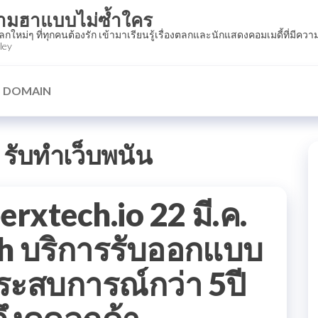
ามฮาแบบไม่ซ้ำใคร
ม่ๆ ที่ทุกคนต้องรัก เข้ามาเรียนรู้เรื่องตลกและนักแสดงคอมเมดี้ที่มีความ
ley
S DOMAIN
:
รับทำเว็บพนัน
erxtech.io 22 มี.ค.
h บริการรับออกแบบ
ระสบการณ์กว่า 5ปี