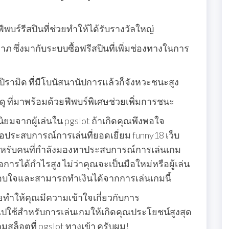
ีพบร์รีสปินที่ช่วยทำให้ได้รับรางวัลใหญ่
ลาภ ซึ่งมากับระบบซื้อฟรีสปินที่เพิ่มช่องทางในการ
นปิรามิด ที่มีโบนัสนานัปการแล้วก็จังหวะชนะสูง
นดู ที่มาพร้อมด้วยฟีพบร์พิเศษช่วยเพิ่มการชนะ
ิยมจากผู้เล่นใน pgslot ถ้าเกิดคุณพึงพอใจ
ประสบการณ์การเล่นที่ยอดเยี่ยม funny18 เว็บ
ยอดสำหรับคนที่กำลังมองหาประสบการณ์การเล่นเกม
การได้กำไรสูง ไม่ว่าคุณจะเป็นมือใหม่หรือผู้เล่น
ชอบใจและสามารถทำเงินได้จากการเล่นเกมนี้
่วยทำให้คุณมีความเข้าใจเกี่ยวกับการ
นำไปใช้สำหรับการเล่นเกมให้เกิดคุณประโยชน์สูงสุด
สล็อตที่ pgslot ทางเข้า ครับผม!