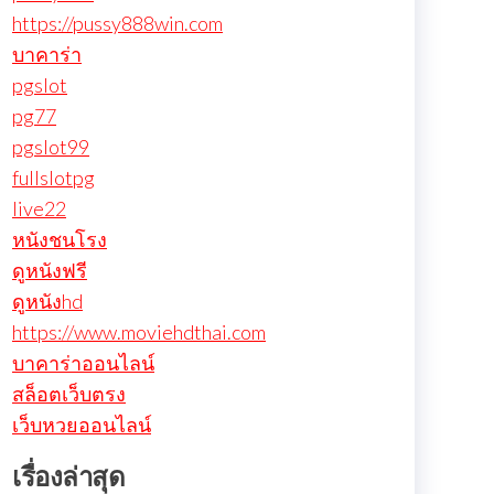
https://pussy888win.com
บาคาร่า
pgslot
pg77
pgslot99
fullslotpg
live22
หนังชนโรง
ดูหนังฟรี
ดูหนังhd
https://www.moviehdthai.com
บาคาร่าออนไลน์
สล็อตเว็บตรง
เว็บหวยออนไลน์
เรื่องล่าสุด