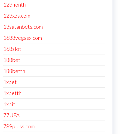
123lionth
123xos.com
13satanbets.com
1688vegasx.com
168slot
188bet
188betth
1xbet
1xbetth
1xbit
77UFA
789pluss.com