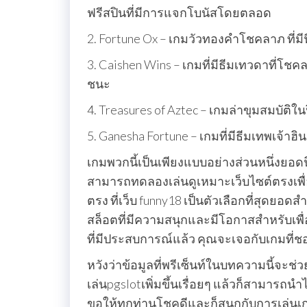
ฟรีสปินที่มีการแจกโบนัสโดยตลอด
2. Fortune Ox – เกมวัวทองคำโชคลาภ ที่มีฟ
3. Caishen Wins – เกมที่มีธีมเทวดาที่โชค
ชนะ
4. Treasures of Aztec – เกมล่าขุมสมบัติใ
5. Ganesha Fortune – เกมที่มีธีมเทพเจ้าฮิ
เกมพวกนี้เป็นเพียงแบบอย่างส่วนหนึ่งยอดน
สามารถทดลองเล่นดูเหมาะเว็บไซต์ตรงเพื่อ
ตรง ที่เว็บ funny18 เป็นตัวเลือกที่สุด
สล็อตที่มีความสนุกและมีโอกาสสำหรับเพื่อ
ที่มีประสบการณ์แล้ว คุณจะเจอกับเกมที่
หวังว่าข้อมูลที่พรีเซ็นท์ในบทความนี้จะช
เล่นpgslotเพิ่มขึ้นเรื่อยๆ แล้วก็สามารถ
ขอให้ทุกท่านโชคดีและก็สนุกกับการเล่นเกม