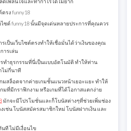
เพลิดเพลินใจและทำกำไรได้ไม่ยาก
ซต์ตรง funny18
ว็บไซต์ funny18 นั้นมีจุดเด่นหลายประการที่คุณควร
ารเป็นเว็บไซต์ตรงทำให้เชื่อมั่นได้ว่าเงินของคุณ
กการเล่น
รทำธุรกรรมที่นี่เป็นแบบอัตโนมัติ ทำให้ท่าน
ม่กี่นาที
้มีเกมสล็อตจากค่ายเกมชั้นแนวหน้าเยอะแยะ ทำให้
เกมที่มีกราฟิกงาม หรือเกมที่ได้โอกาสแตกง่าย
8
มักจะมีโปรโมชั่นและก็โบนัสต่างๆที่ช่วยเพิ่มช่อง
างเช่น โบนัสสมัครสมาชิกใหม่ โบนัสฝากเงิน และ
ที ไม่มีเงื่อนไข