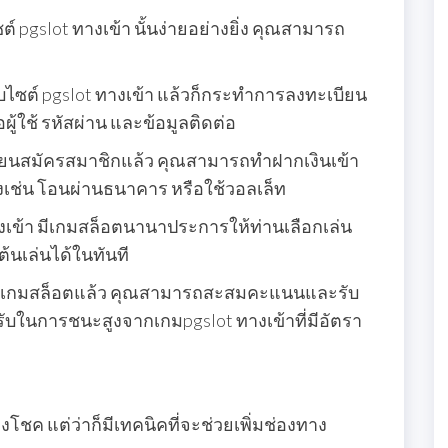
ไซต์ pgslot ทางเข้า นั้นง่ายอย่างยิ่ง คุณสามารถ
ว็บไซต์ pgslot ทางเข้า แล้วก็กระทำการลงทะเบียน
อผู้ใช้ รหัสผ่าน และข้อมูลติดต่อ
เบียนสมัครสมาชิกแล้ว คุณสามารถทำฝากเงินเข้า
ดังเช่น โอนผ่านธนาคาร หรือใช้วอลเล็ท
ทางเข้า มีเกมสล็อตนานาประการให้ท่านเลือกเล่น
ต้นเล่นได้ในทันที
ิ่มเล่นเกมสล็อตแล้ว คุณสามารถสะสมคะแนนและรับ
บในการชนะสูงจากเกมpgslot ทางเข้าที่มีอัตรา
งโชค แต่ว่าก็มีเทคนิคที่จะช่วยเพิ่มช่องทาง