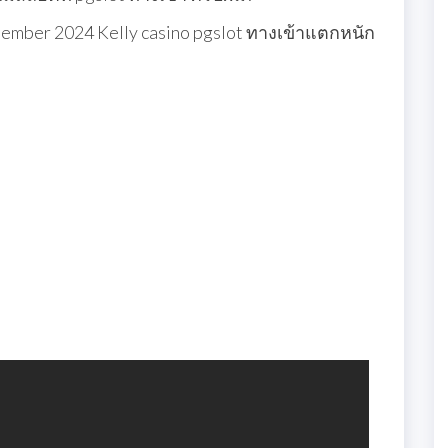
tember 2024 Kelly casino pgslot ทางเข้าแตกหนัก