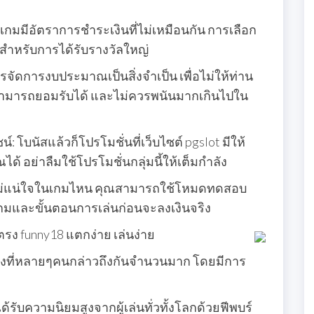
ะเกมมีอัตราการชำระเงินที่ไม่เหมือนกัน การเลือก
างสำหรับการได้รับรางวัลใหญ่
ัดการงบประมาณเป็นสิ่งจำเป็น เพื่อไม่ให้ท่าน
่สามารถยอมรับได้ และไม่ควรพนันมากเกินไปใน
: โบนัสแล้วก็โปรโมชั่นที่เว็บไซต์ pgslot มีให้
้ อย่าลืมใช้โปรโมชั่นกลุ่มนี้ให้เต็มกำลัง
ังไม่แน่ใจในเกมไหน คุณสามารถใช้โหมดทดสอบ
กับเกมและขั้นตอนการเล่นก่อนจะลงเงินจริง
ตรง funny18 แตกง่าย เล่นง่าย
ตรงที่หลายๆคนกล่าวถึงกันจำนวนมาก โดยมีการ
ด้รับความนิยมสูงจากผู้เล่นทั่วทั้งโลกด้วยฟีพบร์