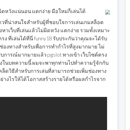
มีผิดหวังแน่นอน แตกง่าย มือใหม่ก็เล่นได้
วราวที่น่าสนใจสำหรับผู้ที่ชอบใจการเล่นเกมสล็อต
เว็บที่เล่นแล้วไม่ผิดหวัง แตกง่าย รวมทั้งเหมาะ
ง ที่เล่นได้ที่นี่ funny18 รับประกันว่าคุณจะได้รับ
ช่องทางสำหรับเพื่อการทำกำไรที่สูงมากมาย ไม่
ระสบการณ์มากมายแล้ว pgslot ทางเข้า เว็บไซต์ตรง
ทั้งในบทความนี้ ผมจะพาทุกท่านไปทำความรู้จักกับ
้งเคล็ดวิธีสำหรับการเล่นที่สามารถช่วยเพิ่มช่องทาง
ย่างไรให้ได้โอกาสสร้างรายได้หรือผลกำไรจาก