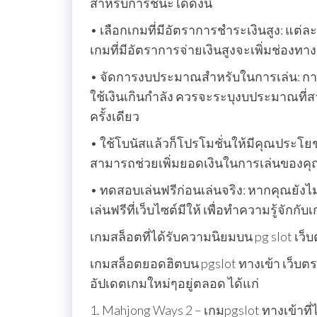
สำหรับการชนะได้ดังนี้
• เลือกเกมที่มีอัตราการชำระเงินสูง: แต่ล
เกมที่มีอัตราการจ่ายเงินสูงจะเพิ่มช่องท
• จัดการงบประมาณสำหรับในการเล่น: การจ
ใช้เงินเกินกำลัง ควรจะระบุงบประมาณที
ครั้งเดียว
• ใช้โบนัสแล้วก็โปรโมชั่นให้มีคุณประโยชน์
สามารถช่วยเพิ่มยอดเงินในการเล่นของคุณได
• ทดสอบเล่นฟรีก่อนเล่นจริง: หากคุณย
เล่นฟรีที่เว็บไซต์มีให้ เพื่อทำความรู้จัก
เกมสล็อตที่ได้รับความนิยมบน pg slot เว็บ
เกมสล็อตยอดฮิตบน pgslot ทางเข้า เว็บ
อัปเดตเกมใหม่ๆอยู่ตลอด ได้แก่
1. Mahjong Ways 2 – เกมpgslot ทางเข้าที่ไ