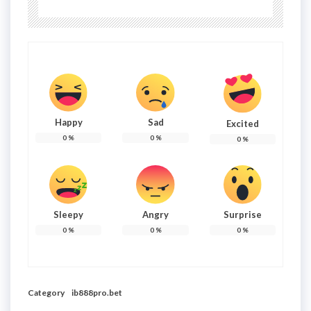
Happy
Sad
Excited
0
%
0
%
0
%
Sleepy
Angry
Surprise
0
%
0
%
0
%
Category
ib888pro.bet