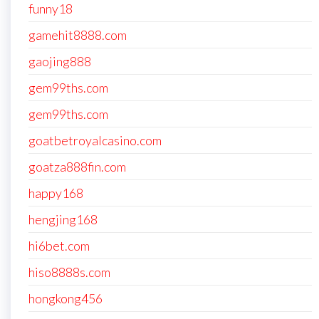
funny18
gamehit8888.com
gaojing888
gem99ths.com
gem99ths.com
goatbetroyalcasino.com
goatza888fin.com
happy168
hengjing168
hi6bet.com
hiso8888s.com
hongkong456