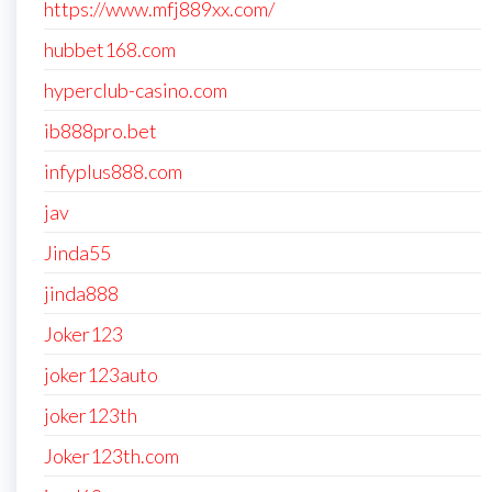
https://www.mfj889xx.com/
hubbet168.com
hyperclub-casino.com
ib888pro.bet
infyplus888.com
jav
Jinda55
jinda888
Joker123
joker123auto
joker123th
Joker123th.com