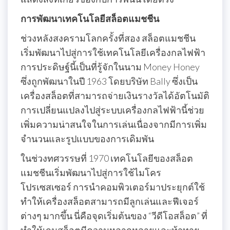
การพัฒนาเทคโนโลยีสล็อตแมชชีน
ช่วงหลังสงครามโลกครั้งที่สอง สล็อตแมชชีน
เริ่มพัฒนาไปสู่การใช้เทคโนโลยีเครื่องกลไฟฟ้า
การประดิษฐ์นี้เป็นที่รู้จักในนาม Money Honey
ซึ่งถูกพัฒนาในปี 1963 โดยบริษัท Bally ซึ่งเป็น
เครื่องสล็อตที่สามารถจ่ายเงินรางวัลได้อัตโนมัติ
การเปลี่ยนแปลงไปสู่ระบบเครื่องกลไฟฟ้านี้ช่วย
เพิ่มความน่าสนใจในการเล่นเนื่องจากมีการเพิ่ม
จำนวนและรูปแบบของการเดิมพัน
ในช่วงทศวรรษที่ 1970 เทคโนโลยีของสล็อต
แมชชีนเริ่มพัฒนาไปสู่การใช้ไมโคร
โปรเซสเซอร์ การนำคอมพิวเตอร์มาประยุกต์ใช้
ทำให้เครื่องสล็อตสามารถมีลูกเล่นและฟีเจอร์
ต่างๆ มากขึ้น นี่คือจุดเริ่มต้นของ “วีดีโอสล็อต” ที่