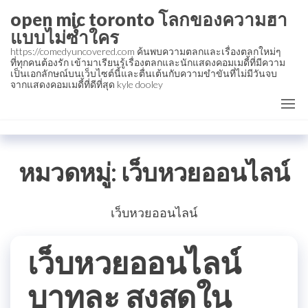
Skip
open mic toronto โลกของความฮา
to
แบบไม่ซ้ำใคร
the
https://comedyuncovered.com ค้นพบความตลกและเรื่องตลกใหม่ๆ
ที่ทุกคนต้องรัก เข้ามาเรียนรู้เรื่องตลกและนักแสดงคอมเมดี้ที่มีความ
content
เป็นเอกลักษณ์บนเว็บไซต์นี้และตื่นเต้นกับความขำขันที่ไม่มีวันจบ
จากแสดงคอมเมดี้ที่ดีที่สุด kyle dooley
หมวดหมู่:
เว็บหวยออนไลน์
เว็บหวยออนไลน์
เว็บหวยออนไลน์
บาทละ สูงสุดใน