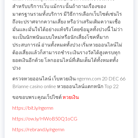
สำหรับบริการเว็บ แม้กระนั้นถ้าถามเรื่องของ
มาตรฐานรวมทั้งบริการ มีวิธีการเลือกเว็บไซต์เช่นไร
ถึงจะปราศจากความเสี่ยง หรือว่าเสริมเติมความเชื่อ
มั่นและมั่นใจได้อย่างแท้จริงโดยข้อมูลทั้งปวงนี้ ไม่ว่า
จะเป็นนักพนันแบบใหม่หรือนักเสี่ยงโชคที่มาก
ประสบการณ์ อ่านทั้งหมดทั้งปวง เริ่มหวยออนไลน์ไม่
ต้องเสี่ยงแล้วก็สามารถชำระเงินรางวัลได้สูงครบทุก
ยอดเงินอีกด้วย โลกออนไลน์ที่เติมเต็มได้ทั้งหมดทั้ง
ปวง
ตรวจหวยออนไลน์ เว็บหวยเงิน ngernn.com 20 DEC 66
Brianne casino online หวยออนไลน์แตกหนัก Top 22
ขอขอบพระคุณเว็ปไซต์
หวยเงิน
https://bit.ly/ngernn
https://ow.ly/HWoB50Q1oCG
https://rebrand.ly/ngernn