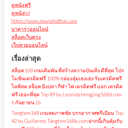
ดูหนังฟรี
ดูหนังhd
https://www.moviehdthai.com
บาคาร่าออนไลน์
สล็อตเว็บตรง
เว็บหวยออนไลน์
เรื่องล่าสุด
สล็อต168 เกมเดิมพัน ที่สร้างความบันเทิง ดีที่สุด โปร
โมชั่นเครดิตฟรี 100% กล่องสุ่มเฮงเฮง รับเครดิตฟรี
ไลฟ์สด สล็อต ยิงปลา กีฬา ไพ่ เครดิตฟรี แจก เครดิต
ฟรี เยอะที่สุด Top 89 by Leonida hengjing168d.com
6 กันยายน 26
Tangtem168 เกมสดภาพชัด บรรยากาศพรีเมียม Top
42 by Guillermo Tangtem168e.com ฝากนี้เกินคุ้มรับ