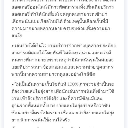
ลอตเตอรี่ออนไลน์ มีการพัฒนารวมทั้งเพิ่มเติมบริการ
ลอตเตอรี่ ทำให้นักเสี่ยงโชคทุกคนสามารถเข้ามา
เลือกพนันแบบเรียลไทม์ได้ ด้วยเหตุนั้นเลือกเว็บที่มี
ความมากมายหลากหลาย ครบจบช่วยเพิ่มความน่า
สนใจ
• เล่นง่ายได้เงินไว งานบริการจากทางบุคลากร จะต้อง
สามารถติดต่อได้โดยทันที ไม่ต้องรอนาน และควรมี
หนทางที่มากมาย เพราะเหตุว่ามีนักพนันรุ่นใหม่เยอะ
แยะที่ปรารถนา ข้อเสนอแนะและความช่วย บุคลากร
พวกนี้มากความสามารถดูและอย่างใกล้ชิด
• ไม่เป็นอันตราย เว็บไซต์แท้ 100% ภาพรวมจำเป็นจะ
ต้องง่ายและไม่ยุ่งยาก เพื่อนักเล่นการพนันที่เข้ามาใช้
งาน เข้าถึงบริการได้จริง และก็ควรมีข้อแม้และ
ฐานรากทั้งหมดทั้งปวง ง่ายและไม่ยุ่งยากหรือว่าซับ
ซ้อน อย่างงี้ตรงไปตรงมา เชื่อเถอะว่ายิ่งง่ายและไม่ยุ่ง
ยาก นักการพนันใช้งานได้จริง