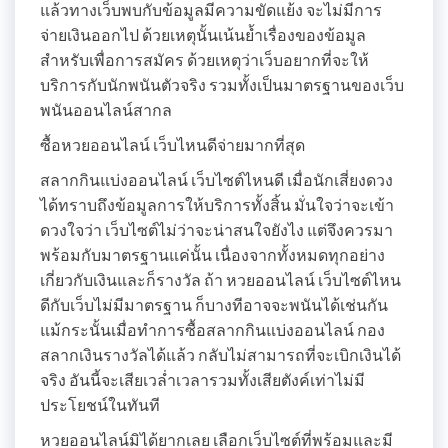
แล้วทางเว็บพบกับข้อมูลมีความขัดแย้ง จะไม่มีการ
จ่ายเงินออกไป ด้วยเหตุนั้นเน้นย้ำเรื่องของข้อมูล
สำหรับเพื่อการสมัคร ด้วยเหตุว่าเว็บอยากที่จะให้
บริการกับนักพนันตัวจริง รวมทั้งเป็นมาตรฐานของเว็บ
พนันออนไลน์สากล
ซื้อหวยออนไลน์ เว็บไหนดีจ่ายมากที่สุด
สลากกินแบ่งออนไลน์ เว็บไซต์ไหนดี เมื่อนักเสี่ยงดวง
ได้ทราบถึงข้อมูลการให้บริการทั้งสิ้น มั่นใจว่าจะเข้า
ดวงใจว่า เว็บไซต์ไม่ว่าจะน่าสนใจยังไง แต่จึงควรมา
พร้อมกับมาตรฐานแค่นั้น เนื่องจากทั้งหมดทุกอย่าง
เกี่ยวกับเงินและก็รางวัล ถ้า หวยออนไลน์ เว็บไซต์ไหน
ดีกับเว็บไม่มีมาตรฐาน ก็บางทีอาจจะพนันได้เช่นกัน
แม้กระนั้นเมื่อทำการซื้อสลากกินแบ่งออนไลน์ กอง
สลากเงินรางวัลได้แล้ว กลับไม่สามารถที่จะเบิกเงินได้
จริง อันนี้จะเสียเวล่ำเวลารวมทั้งเสียตังค์เท่าไม่มี
ประโยชน์ในทันที
หวยออนไลน์มิได้ยากเลย เลือกเว็บไซต์ที่พร้อมและมี