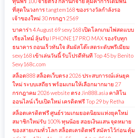
ทุนฟรี 100 จ่ายตรง กี่ล้านก็จ่าย คุ้มค่าการเดิมพัน
ที่สุดในวงการ tangtem168 ของรางวัลกำลังรอ
เจ้าของใหม่ 30 กรกฎา 2569
บาคาร่า 4 August 69 sexy168 เปิดโลกเกมไพ่สดแบบ
เรียลไทม์ ลุ้นรับ I PHONE17 PRO MAX รองรับทุก
ธนาคาร ถอนเร็วทันใจ สัมผัสโต๊ะสดระดับพรีเมียม
sexy168 เข้าเล่นวันนี้ รับโปรดีทันที Top 45 by Benito
Sexy168c.com
สล็อต888 สล็อตเว็บตรง 2026 ประสบการณ์เล่นยุค
ใหม่ ระบบเสถียร พร้อมเกมให้เลือกมากมาย 27
กรกฎาคม 2026 website ตรง Jin888.asia คาสิโน
ออนไลน์ เว็บเปิดใหม่ เครดิตฟรี Top 29 by Retha
สล็อตเครดิตฟรี ศูนย์รวมเกมยอดนิยมแห่งยุคใหม่
สมาชิกใหม่รับ 100% ทุนน้อย สอยเงินแสน จุดหมาย
ของสายเกมทั่วโลก สล็อตเครดิตฟรี สมัครไว้ก่อน คุ้ม