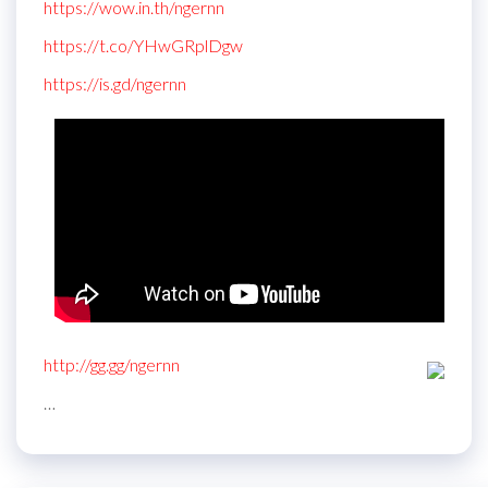
https://wow.in.th/ngernn
https://t.co/YHwGRplDgw
https://is.gd/ngernn
http://gg.gg/ngernn
…