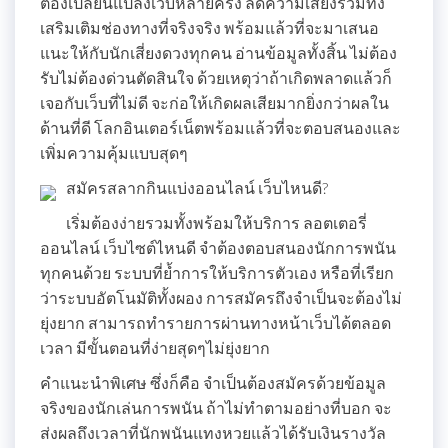
ต้องเปลี่ยนแปลงเว็บหลายครั้ง ลดความเสี่ยงรวมทั้ง
เสริมเติมช่องทางที่จริงจริง พร้อมแล้วที่จะมาเสนอ
แนะให้กับนักเสี่ยงดวงทุกคน อ่านข้อมูลทั้งสิ้น ไม่ต้อง
รับไม่ต้องด่วนตัดสินใจ ด้วยเหตุว่าถ้าเกิดพลาดแล้วก็
เจอกับเว็บที่ไม่ดี จะก่อให้เกิดผลเสียมากยิ่งกว่าผลใน
ด้านที่ดี โลกอินเตอร์เน็ตพร้อมแล้วที่จะตอบสนองและ
เพิ่มความคุ้มแบบสุดๆ
สมัครสลากกินแบ่งออนไลน์ เว็บไหนดี?
เริ่มต้องง่ายรวมทั้งพร้อมให้บริการ ลอตเตอรี่
ออนไลน์ เว็บไซต์ไหนดี จำต้องตอบสนองนักการพนัน
ทุกคนด้วย ระบบที่ย้ำการให้บริการตัวเอง หรือที่เรียก
ว่าระบบอัตโนมัติทั้งผอง การสมัครถึงจำเป็นจะต้องไม่
ยุ่งยาก สามารถทำรายการผ่านทางหน้าเว็บได้ตลอด
เวลา มีขั้นตอนที่ง่ายสุดๆไม่ยุ่งยาก
คำแนะนำพิเศษ ซึ่งก็คือ จำเป็นต้องสมัครด้วยข้อมูล
จริงของนักเล่นการพนัน ถ้าไม่ทำตามอย่างที่บอก จะ
ส่งผลถึงเวลาที่นักพนันแทงหวยแล้วได้รับเงินรางวัล