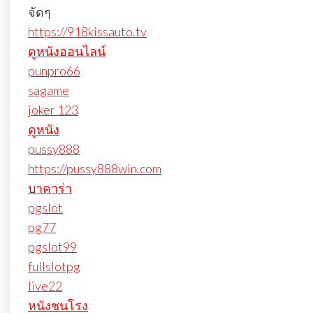
จัดๆ
https://918kissauto.tv
ดูหนังออนไลน์
punpro66
sagame
joker 123
ดูหนัง
pussy888
https://pussy888win.com
บาคาร่า
pgslot
pg77
pgslot99
fullslotpg
live22
หนังชนโรง