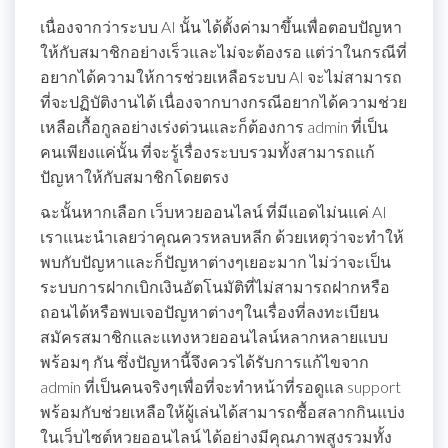
เนื่องจากว่าระบบ AI นั้น ได้ตั้งค่ามาขึ้นเพื่อตอบปัญหา
ให้กับสมาชิกอย่างเร็วและไม่จะต้องรอ แต่ว่าในกรณีที่
อยากได้ความให้การช่วยเหลือระบบ AI จะไม่สามารถ
ที่จะปฏิบัติงานได้ เนื่องจากบางกรณีอยากได้ความช่วย
เหลือเกื้อกูลอย่างเร่งด่วนและก็ต้องการ admin ที่เป็น
คนเพียงแค่นั้น ที่จะรู้เรื่องระบบรวมทั้งสามารถแก้
ปัญหาให้กับสมาชิกโดยตรง
ฉะนั้นหากเลือก เว็บหวยออนไลน์ ที่มีแอดไม่นแค่ AI
เราแนะนำเลยว่าคุณควรหลบหลีก ด้วยเหตุว่าจะทำให้
พบกับปัญหาและก็ปัญหาต่างๆเยอะมาก ไม่ว่าจะเป็น
ระบบการฝากเบิกเงินอัตโนมัติที่ไม่สามารถฝากหรือ
ถอนได้หรือพบเจอปัญหาต่างๆในเรื่องที่ลงทะเบียน
สมัครสมาชิกและแทงหวยออนไลน์หลากหลายแบบ
พร้อมๆ กัน ซึ่งปัญหานี้จึงควรได้รับการแก้ไขจาก
admin ที่เป็นคนจริงๆเพื่อที่จะทำหน้าที่รอดูแล support
พร้อมกับช่วยเหลือให้ผู้เล่นได้สามารถซื้อสลากกินแบ่ง
ในเว็บไซต์หวยออนไลน์ ได้อย่างมีคุณภาพสูงรวมทั้ง