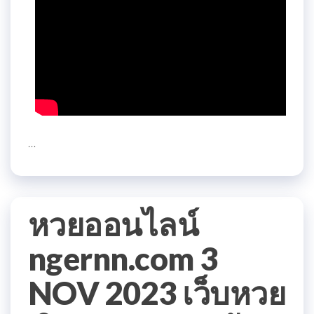
…
หวยออนไลน์
ngernn.com 3
NOV 2023 เว็บหวย