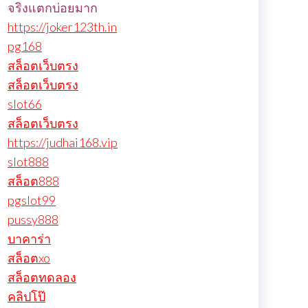
จริงแตกบ่อยมาก
https://joker123th.in
pg168
สล็อตเว็บตรง
สล็อตเว็บตรง
slot66
สล็อตเว็บตรง
https://judhai168.vip
slot888
สล็อต888
pgslot99
pussy888
บาคาร่า
สล็อตxo
สล็อตทดลอง
คลิปโป๊