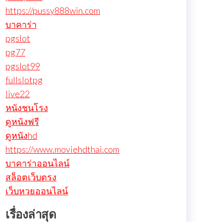
https://pussy888win.com
บาคาร่า
pgslot
pg77
pgslot99
fullslotpg
live22
หนังชนโรง
ดูหนังฟรี
ดูหนังhd
https://www.moviehdthai.com
บาคาร่าออนไลน์
สล็อตเว็บตรง
เว็บหวยออนไลน์
เรื่องล่าสุด