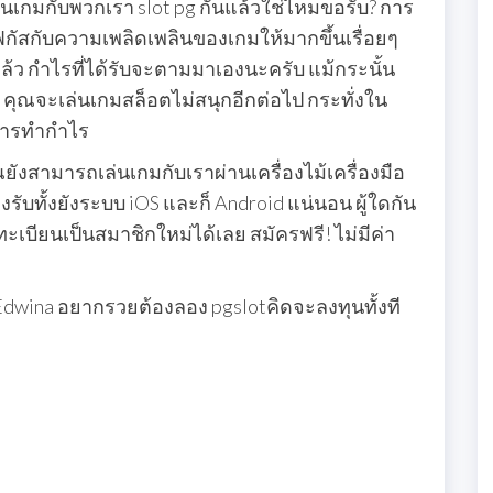
นเกมกับพวกเรา slot pg กันแล้วใช่ไหมขอรับ? การ
กัสกับความเพลิดเพลินของเกมให้มากขึ้นเรื่อยๆ
ล้ว กำไรที่ได้รับจะตามมาเองนะครับ แม้กระนั้น
ุณจะเล่นเกมสล็อตไม่สนุกอีกต่อไป กระทั่งใน
งการทำกำไร
ณยังสามารถเล่นเกมกับเราผ่านเครื่องไม้เครื่องมือ
งรับทั้งยังระบบ iOS และก็ Android แน่นอน ผู้ใดกัน
เบียนเป็นสมาชิกใหม่ได้เลย สมัครฟรี! ไม่มีค่า
Edwina อยากรวยต้องลอง pgslotคิดจะลงทุนทั้งที