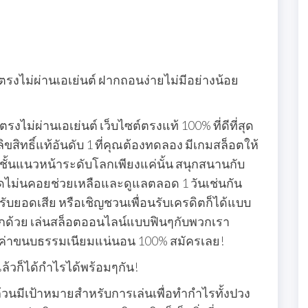
รงไม่ผ่านเอเย่นต์ ฝากถอนง่ายไม่มีอย่างน้อย
บตรงไม่ผ่านเอเย่นต์ เว็บไซต์ตรงแท้ 100% ที่ดีที่สุด
ิขสิทธิ์แท้อันดับ 1 ที่คุณต้องทดลอง มีเกมสล็อตให้
ั้นแนวหน้าระดับโลกเพียงแค่นั้น สนุกสนานกับ
ีแอดไม่นคอยช่วยเหลือและดูแลตลอด 1 วันเช่นกัน
 รับยอดเสีย หรือเชิญชวนเพื่อนรับเครดิตก็ได้แบบ
อีกด้วย เล่นสล็อตออนไลน์แบบฟินๆกับพวกเรา
 ไร้ค่าขนบธรรมเนียมแน่นอน 100% สมัครเลย!
้วก็ได้กำไรได้พร้อมๆกัน!
ล้วนมีเป้าหมายสำหรับการเล่นเพื่อทำกำไรทั้งปวง