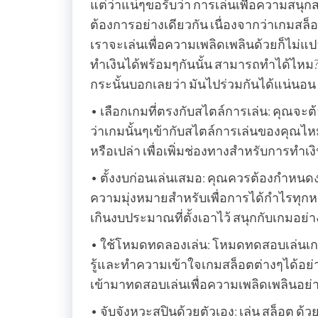
แต่ว่าแน่ๆขอรับว่า การเล่นเพื่อความสนุกส
ต้องการอย่างเดียวกัน เนื่องจากว่าเกมสล็อตเ
เราจะเล่นเพื่อความเพลิดเพลินด้วยก็ไม่แ
ทำเงินได้พร้อมๆกันนั้น สามารถทำได้ไหม?
กระนั้นบอกเลยว่า มันไปร่วมกันได้แน่นอน แ
• เลือกเกมที่ตรงกับสไตล์การเล่น: คุณจะต้
ว่าเกมนั้นๆเข้ากับสไตล์การเล่นของคุณไ
หรือเปล่า เพื่อเพิ่มช่องทางสำหรับการทำ
• ตั้งงบก่อนเล่นเสมอ: คุณควรต้องกำหนดงบ
ความมุ่งหมายสำหรับเพื่อการได้กำไรทุกหนให
เกินงบประมาณที่ตั้งเอาไว้ สนุกกับเกมอย่
• ใช้โหมดทดลองเล่น: โหมดทดสอบเล่นเกม
รู้และทำความเข้าใจเกมสล็อตต่างๆได้อย
เข้ามาทดสอบเล่นเพื่อความเพลิดเพลินอย่าง
• จับจังหวะสปินด้วยตัวเอง: เล่น สล็อต ด