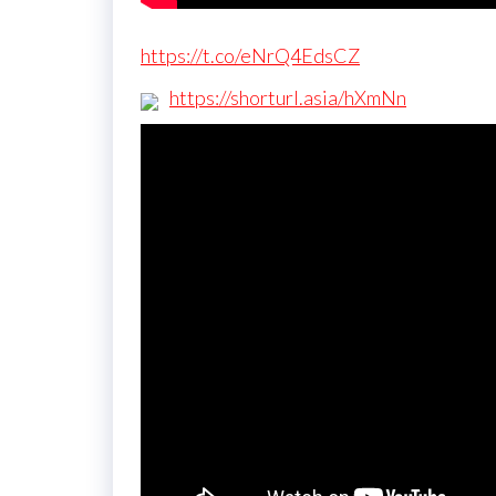
https://t.co/eNrQ4EdsCZ
https://shorturl.asia/hXmNn