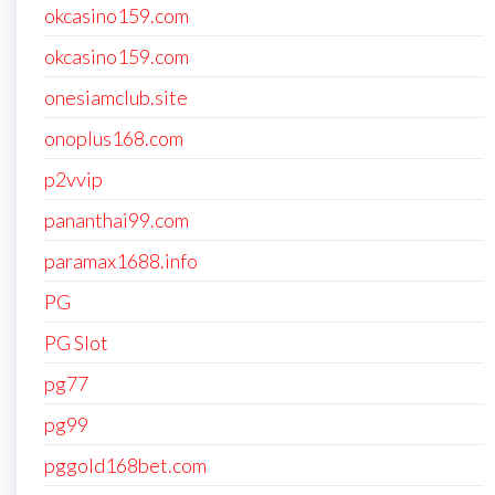
okcasino159.com
okcasino159.com
onesiamclub.site
onoplus168.com
p2vvip
pananthai99.com
paramax1688.info
PG
PG Slot
pg77
pg99
pggold168bet.com