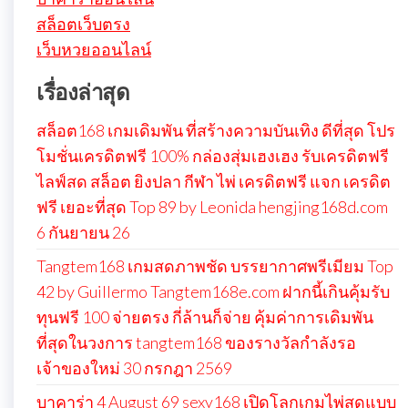
สล็อตเว็บตรง
เว็บหวยออนไลน์
เรื่องล่าสุด
สล็อต168 เกมเดิมพัน ที่สร้างความบันเทิง ดีที่สุด โปร
โมชั่นเครดิตฟรี 100% กล่องสุ่มเฮงเฮง รับเครดิตฟรี
ไลฟ์สด สล็อต ยิงปลา กีฬา ไพ่ เครดิตฟรี แจก เครดิต
ฟรี เยอะที่สุด Top 89 by Leonida hengjing168d.com
6 กันยายน 26
Tangtem168 เกมสดภาพชัด บรรยากาศพรีเมียม Top
42 by Guillermo Tangtem168e.com ฝากนี้เกินคุ้มรับ
ทุนฟรี 100 จ่ายตรง กี่ล้านก็จ่าย คุ้มค่าการเดิมพัน
ที่สุดในวงการ tangtem168 ของรางวัลกำลังรอ
เจ้าของใหม่ 30 กรกฎา 2569
บาคาร่า 4 August 69 sexy168 เปิดโลกเกมไพ่สดแบบ