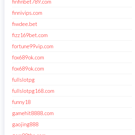
finfinbet789.com
finnivips.com
fiwdee.bet
fizz169bet.com
fortune99vip.com
fox689ok.com
fox689ok.com
fullslotpg
fullslotpg168.com
funny18
gamehit8888.com
gaojing888