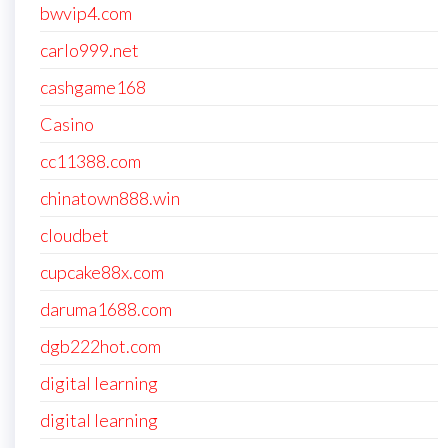
bwvip4.com
carlo999.net
cashgame168
Casino
cc11388.com
chinatown888.win
cloudbet
cupcake88x.com
daruma1688.com
dgb222hot.com
digital learning
digital learning