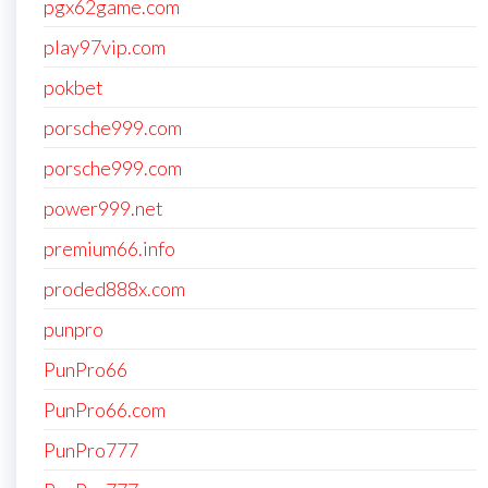
pgx62game.com
play97vip.com
pokbet
porsche999.com
porsche999.com
power999.net
premium66.info
proded888x.com
punpro
PunPro66
PunPro66.com
PunPro777