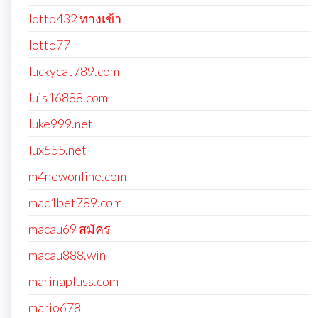
lotto432 ทางเข้า
lotto77
luckycat789.com
luis16888.com
luke999.net
lux555.net
m4newonline.com
mac1bet789.com
macau69 สมัคร
macau888.win
marinapluss.com
mario678