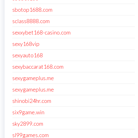
sbotop1688.com
sclass8888.com
sexxybet168-casino.com
sexy168vip
sexyauto168
sexybaccarat168.com
sexygameplus.me
sexygameplus.me
shinobi24hr.com
six9game.win
sky2899.com
sl99games.com