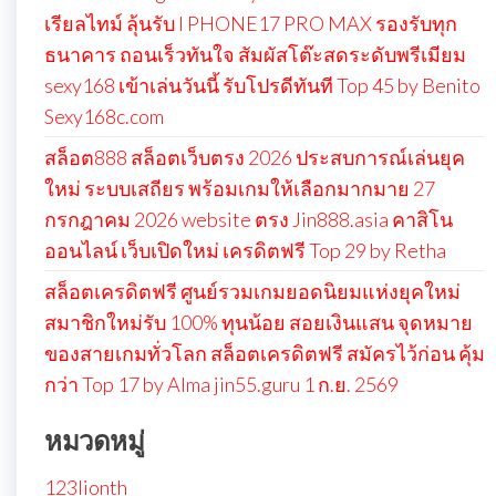
เรียลไทม์ ลุ้นรับ I PHONE17 PRO MAX รองรับทุก
ธนาคาร ถอนเร็วทันใจ สัมผัสโต๊ะสดระดับพรีเมียม
sexy168 เข้าเล่นวันนี้ รับโปรดีทันที Top 45 by Benito
Sexy168c.com
สล็อต888 สล็อตเว็บตรง 2026 ประสบการณ์เล่นยุค
ใหม่ ระบบเสถียร พร้อมเกมให้เลือกมากมาย 27
กรกฎาคม 2026 website ตรง Jin888.asia คาสิโน
ออนไลน์ เว็บเปิดใหม่ เครดิตฟรี Top 29 by Retha
สล็อตเครดิตฟรี ศูนย์รวมเกมยอดนิยมแห่งยุคใหม่
สมาชิกใหม่รับ 100% ทุนน้อย สอยเงินแสน จุดหมาย
ของสายเกมทั่วโลก สล็อตเครดิตฟรี สมัครไว้ก่อน คุ้ม
กว่า Top 17 by Alma jin55.guru 1 ก.ย. 2569
หมวดหมู่
123lionth