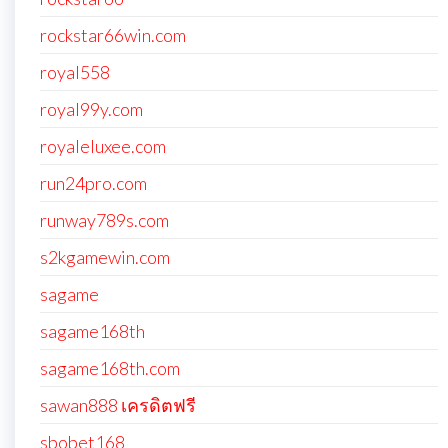
rockstar66win.com
royal558
royal99y.com
royaleluxee.com
run24pro.com
runway789s.com
s2kgamewin.com
sagame
sagame168th
sagame168th.com
sawan888 เครดิตฟรี
sbobet168