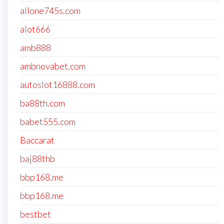
allone745s.com
alot666
amb888
ambnovabet.com
autoslot16888.com
ba88th.com
babet555.com
Baccarat
baj88thb
bbp168.me
bbp168.me
bestbet