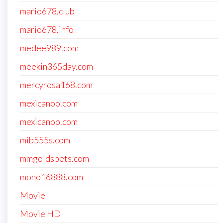
mario678.club
mario678.info
medee989.com
meekin365day.com
mercyrosa168.com
mexicanoo.com
mexicanoo.com
mib555s.com
mmgoldsbets.com
mono16888.com
Movie
Movie HD