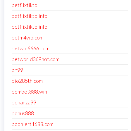
betflixtikto
betflixtikto.info
betflixtikto.info
betm4vip.com
betwin6666.com
betworld369hot.com
bh99
bio285th.com
bombet888.win
bonanza99
bonus888
boonlert1688.com