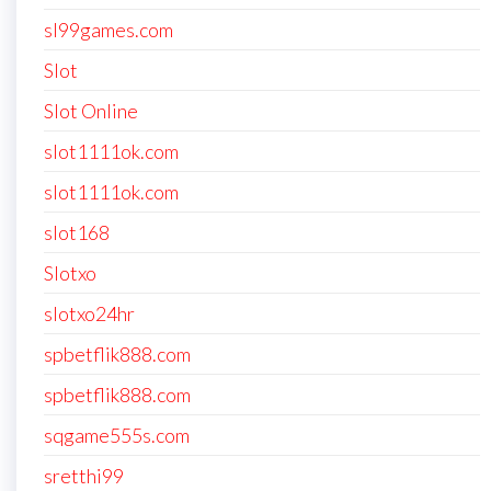
sl99games.com
Slot
Slot Online
slot1111ok.com
slot1111ok.com
slot168
Slotxo
slotxo24hr
spbetflik888.com
spbetflik888.com
sqgame555s.com
sretthi99