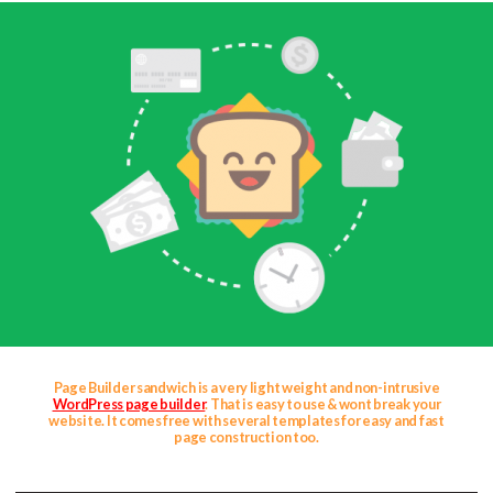
Page Builder sandwich is a very light weight and non-intrusive
WordPress page builder
. That is easy to use & wont break your
website. It comes free with several templates for easy and fast
page construction too.