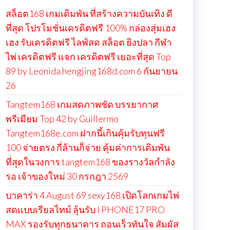
สล็อต168 เกมเดิมพัน ที่สร้างความบันเทิง ดี
ที่สุด โปรโมชั่นเครดิตฟรี 100% กล่องสุ่มเฮง
เฮง รับเครดิตฟรี ไลฟ์สด สล็อต ยิงปลา กีฬา
ไพ่ เครดิตฟรี แจก เครดิตฟรี เยอะที่สุด Top
89 by Leonida hengjing168d.com 6 กันยายน
26
Tangtem168 เกมสดภาพชัด บรรยากาศ
พรีเมียม Top 42 by Guillermo
Tangtem168e.com ฝากนี้เกินคุ้มรับทุนฟรี
100 จ่ายตรง กี่ล้านก็จ่าย คุ้มค่าการเดิมพัน
ที่สุดในวงการ tangtem168 ของรางวัลกำลัง
รอ เจ้าของใหม่ 30 กรกฎา 2569
บาคาร่า 4 August 69 sexy168 เปิดโลกเกมไพ่
สดแบบเรียลไทม์ ลุ้นรับ I PHONE17 PRO
MAX รองรับทุกธนาคาร ถอนเร็วทันใจ สัมผัส