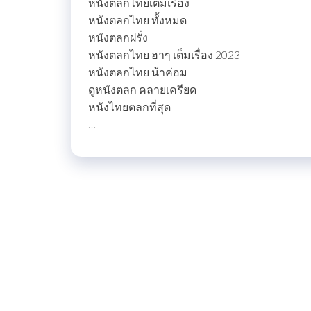
หนังตลกไทยเต็มเรื่อง
หนังตลกไทย ทั้งหมด
หนังตลกฝรั่ง
หนังตลกไทย ฮาๆ เต็มเรื่อง 2023
หนังตลกไทย น้าค่อม
ดูหนังตลก คลายเครียด
หนังไทยตลกที่สุด
…