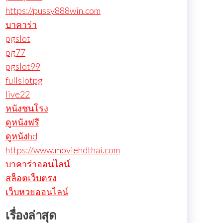
https://pussy888win.com
บาคาร่า
pgslot
pg77
pgslot99
fullslotpg
live22
หนังชนโรง
ดูหนังฟรี
ดูหนังhd
https://www.moviehdthai.com
บาคาร่าออนไลน์
สล็อตเว็บตรง
เว็บหวยออนไลน์
เรื่องล่าสุด