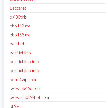
Baccarat
baj88thb
bbp168.me
bbp168.me
bestbet
betflixtikto
betflixtikto.info
betflixtikto.info
betm4vip.com
betwin6666.com
betworld369hot.com
bh99