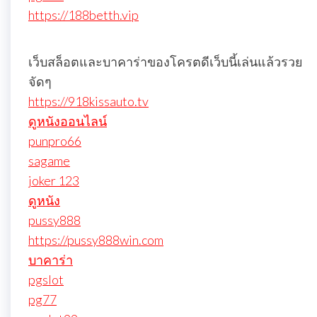
https://188betth.vip
เว็บสล็อตและบาคาร่าของโครตดีเว็บนี้เล่นแล้วรวย
จัดๆ
https://918kissauto.tv
ดูหนังออนไลน์
punpro66
sagame
joker 123
ดูหนัง
pussy888
https://pussy888win.com
บาคาร่า
pgslot
pg77