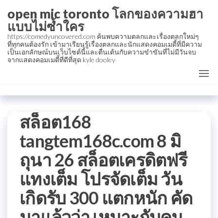
Skip
open mic toronto โลกของความฮา
to
แบบไม่ซ้ำใคร
the
https://comedyuncovered.com ค้นพบความตลกและเรื่องตลกใหม่ๆ
ที่ทุกคนต้องรัก เข้ามาเรียนรู้เรื่องตลกและนักแสดงคอมเมดี้ที่มีความ
content
เป็นเอกลักษณ์บนเว็บไซต์นี้และตื่นเต้นกับความขำขันที่ไม่มีวันจบ
จากแสดงคอมเมดี้ที่ดีที่สุด kyle dooley
สล็อต168
tangtem168c.com 8 มิ
ถุนา 26 สล็อตเครดิตฟรี
แทงเต็ม โปรจัดเต็ม วัน
เกิดรับ 300 แตกหนัก คัด
มาแล้วว่า เหมาะกับคน