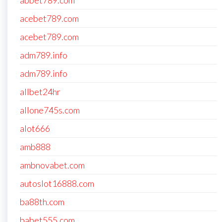
acebet789.com
acebet789.com
adm789.info
adm789.info
allbet24hr
allone745s.com
alot666
amb888
ambnovabet.com
autoslot16888.com
ba88th.com
babet555.com