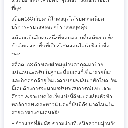
ที่สุด
สล็อต168 เว็บคาสิโนดังสุดได้รับความนิยม
บริการครบวงจรและก็รางวัลสุดคุ้ม
แม้คุณเป็นอีกคนหนึ่งที่ชอบความตื่นเต้นรวมทั้ง
กำลังมองหาพื้นที่เสี่ยงโชคออนไลน์ เชื่อว่าชื่อ
ของ
สล็อต168 ต้องเคยผ่านหูผ่านตาคุณมาบ้าง
แน่นอนนะครับ ในฐานะที่ผมเองก็เป็น “สายปั่น”
และก็คลุกคลีอยู่ในแวดวงเกมพนันมาพักใหญ่ วัน
นี้เลยต้องการจะมาแชร์ประสบการณ์แบบเจาะ
ลึกว่า เพราะเหตุใดเว็บแห่งนี้ถึงแปลงเป็นหัวข้อ
ทอล์กออฟเดอะทาวน์ และก็มันมีดีขนาดไหนใน
สายตาของคนเล่นจริง
• ก้าวแรกที่สัมผัส: ความง่ายที่เหนือความมุ่งหวัง