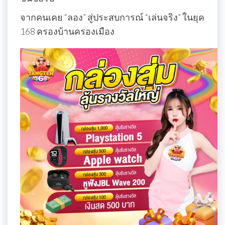
จากคนเคย “ลอง” สู่ประสบการณ์ “เล่นจริง” ในยุค
168 ครองบ้านครองเมือง