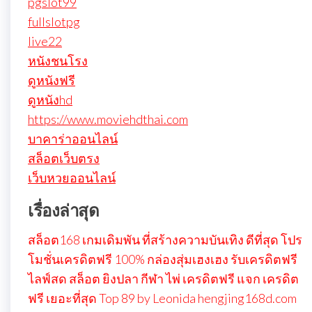
pgslot99
fullslotpg
live22
หนังชนโรง
ดูหนังฟรี
ดูหนังhd
https://www.moviehdthai.com
บาคาร่าออนไลน์
สล็อตเว็บตรง
เว็บหวยออนไลน์
เรื่องล่าสุด
สล็อต168 เกมเดิมพัน ที่สร้างความบันเทิง ดีที่สุด โปร
โมชั่นเครดิตฟรี 100% กล่องสุ่มเฮงเฮง รับเครดิตฟรี
ไลฟ์สด สล็อต ยิงปลา กีฬา ไพ่ เครดิตฟรี แจก เครดิต
ฟรี เยอะที่สุด Top 89 by Leonida hengjing168d.com