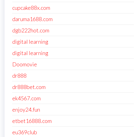
cupcake88x.com
daruma1688.com
dgb222hot.com
digital learning
digital learning
Doomovie
dr888
dr888bet.com
ek4567.com
enjoy24.fun
etbet16888.com
eu369club