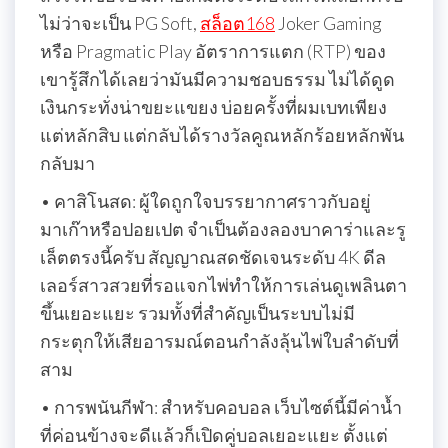
ไม่ว่าจะเป็น PG Soft,
สล็อต168
Joker Gaming
หรือ Pragmatic Play อัตราการแตก (RTP) ของ
เขารู้สึกได้เลยว่ามันมีความชอบธรรม ไม่ได้ดูด
เงินกระทั่งน่าขยะแขยง บ่อยครั้งที่ผมเบทเพียง
แต่หลักสิบ แต่กลับได้รางวัลคูณหลักร้อยหลักพัน
กลับมา
• คาสิโนสด: ผู้ใดถูกใจบรรยากาศราวกับอยู่
มาเก๊าหรือปอยเปต จำเป็นต้องลองบาคาร่าและรู
เล็ตตรงนี้ครับ สัญญาณสดชัดเจนระดับ 4K ดีล
เลอร์สาวสวยที่รอแจกไพ่ทำให้การเล่นดูเพลินตา
ขึ้นเยอะแยะ รวมทั้งที่สำคัญเป็นระบบไม่มี
กระตุกให้เสียอารมณ์ตอนกำลังลุ้นไพ่ใบลำดับที่
สาม
• การพนันกีฬา: สำหรับคอบอล เว็บไซต์นี้มีค่าน้ำ
ที่ค่อนข้างจะดีแล้วก็เปิดคู่บอลเยอะแยะ ตั้งแต่