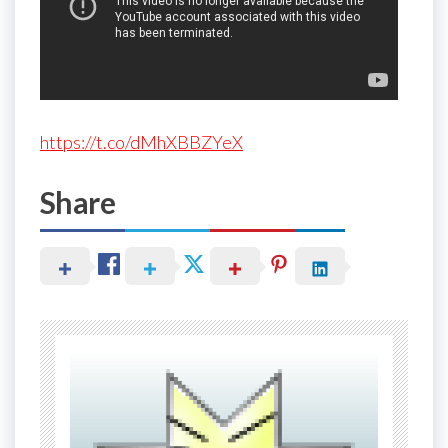
https://t.co/dMhXBBZYeX
Share