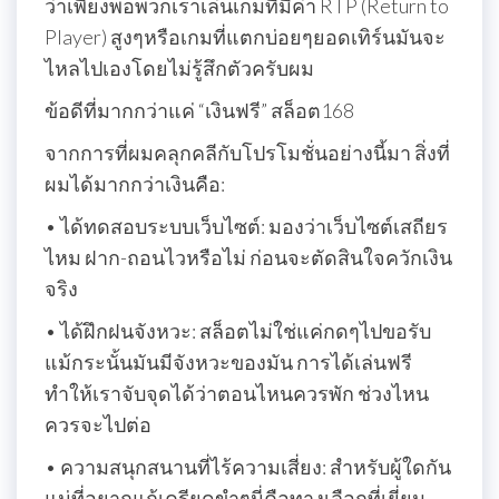
ว่าเพียงพอพวกเราเล่นเกมที่มีค่า RTP (Return to
Player) สูงๆหรือเกมที่แตกบ่อยๆยอดเทิร์นมันจะ
ไหลไปเองโดยไม่รู้สึกตัวครับผม
ข้อดีที่มากกว่าแค่ “เงินฟรี” สล็อต168
จากการที่ผมคลุกคลีกับโปรโมชั่นอย่างนี้มา สิ่งที่
ผมได้มากกว่าเงินคือ:
• ได้ทดสอบระบบเว็บไซต์: มองว่าเว็บไซต์เสถียร
ไหม ฝาก-ถอนไวหรือไม่ ก่อนจะตัดสินใจควักเงิน
จริง
• ได้ฝึกฝนจังหวะ: สล็อตไม่ใช่แค่กดๆไปขอรับ
แม้กระนั้นมันมีจังหวะของมัน การได้เล่นฟรี
ทำให้เราจับจุดได้ว่าตอนไหนควรพัก ช่วงไหน
ควรจะไปต่อ
• ความสนุกสนานที่ไร้ความเสี่ยง: สำหรับผู้ใดกัน
แน่ที่อยากแก้เครียดขำๆนี่คือทางเลือกที่เยี่ยม