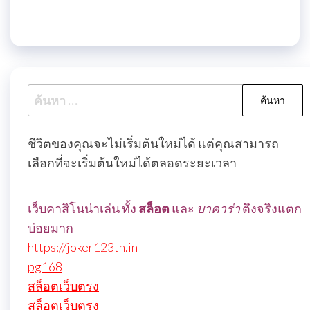
ค้นหา
สำหรับ:
ชีวิตของคุณจะไม่เริ่มต้นใหม่ได้ แต่คุณสามารถ
เลือกที่จะเริ่มต้นใหม่ได้ตลอดระยะเวลา
เว็บคาสิโนน่าเล่น ทั้ง
สล็อต
และ
บาคาร่า
ตึงจริงแตก
บ่อยมาก
https://joker123th.in
pg168
สล็อตเว็บตรง
สล็อตเว็บตรง