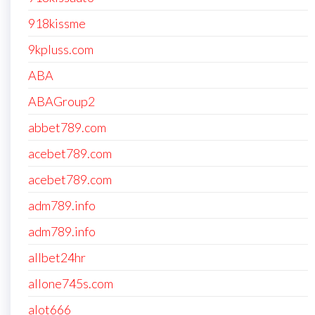
918kissme
9kpluss.com
ABA
ABAGroup2
abbet789.com
acebet789.com
acebet789.com
adm789.info
adm789.info
allbet24hr
allone745s.com
alot666