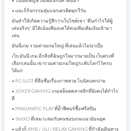
• โบนัสเชิญชวนเพื่อนรับค่าคอมฯ
• และก็กิจกรรมสุ่มแจกเครดิตทุกวี่วัน
มันทำให้เกิดความรู้สึกว่าเว็บไซต์เขา “คืนกำไรให้ผู้
เล่นจริงๆ” มิได้เน้นเพียงแค่ให้คนเพิ่มเติมเงินเข้ามา
เล่น
มันนี่เกม รวมค่ายเกมใหญ่ ที่เล่นแล้วไม่น่าเบื่อ
เว็บ มันนี่ เกม อีกสิ่งที่ฉันถูกใจมากมายเป็น เว็บตรงที่
เลือกเล่นนั้น เขารวมค่ายเกมใหญ่ระดับโลกไว้ครบ
ได้แก่
• PG SLOT ที่ลือชื่อเรื่องภาพสวย โบนัสแตกง่าย
• JOKER GAMING เกมสล็อตคลาสสิกที่ยังคงได้กำไร
ดี
• PRAGMATIC PLAY ที่ย้ำฟีพบร์ซื้อฟรีสปิน
• SlotXO ที่เหมาะสมกับคนชอบเกมแนวย้อนยุค
• แล้วก็ AMB / JILI / RELAX GAMING ที่กำลังเดินทาง