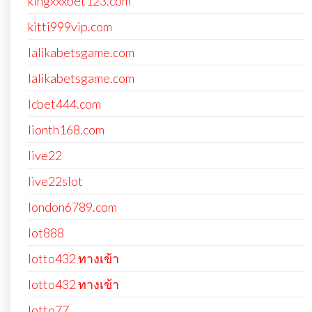
kingxxxbet123.com
kitti999vip.com
lalikabetsgame.com
lalikabetsgame.com
lcbet444.com
lionth168.com
live22
live22slot
london6789.com
lot888
lotto432 ทางเข้า
lotto432 ทางเข้า
lotto77