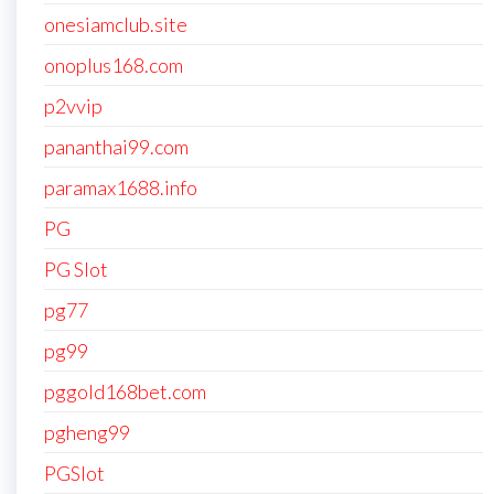
onesiamclub.site
onoplus168.com
p2vvip
pananthai99.com
paramax1688.info
PG
PG Slot
pg77
pg99
pggold168bet.com
pgheng99
PGSlot