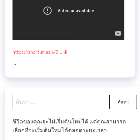
https://shorturl.asia/8iLNl
…
ค้นหา
สำหรับ:
ชีวิตของคุณจะไม่เริ่มต้นใหม่ได้ แต่คุณสามารถ
เลือกที่จะเริ่มต้นใหม่ได้ตลอดระยะเวลา