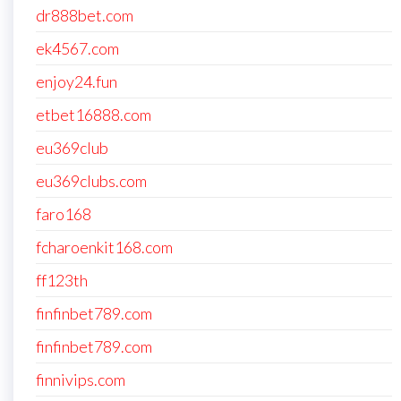
dr888bet.com
ek4567.com
enjoy24.fun
etbet16888.com
eu369club
eu369clubs.com
faro168
fcharoenkit168.com
ff123th
finfinbet789.com
finfinbet789.com
finnivips.com