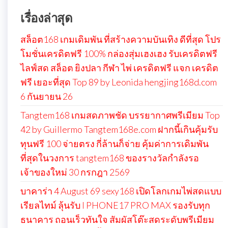
เรื่องล่าสุด
สล็อต168 เกมเดิมพัน ที่สร้างความบันเทิง ดีที่สุด โปร
โมชั่นเครดิตฟรี 100% กล่องสุ่มเฮงเฮง รับเครดิตฟรี
ไลฟ์สด สล็อต ยิงปลา กีฬา ไพ่ เครดิตฟรี แจก เครดิต
ฟรี เยอะที่สุด Top 89 by Leonida hengjing168d.com
6 กันยายน 26
Tangtem168 เกมสดภาพชัด บรรยากาศพรีเมียม Top
42 by Guillermo Tangtem168e.com ฝากนี้เกินคุ้มรับ
ทุนฟรี 100 จ่ายตรง กี่ล้านก็จ่าย คุ้มค่าการเดิมพัน
ที่สุดในวงการ tangtem168 ของรางวัลกำลังรอ
เจ้าของใหม่ 30 กรกฎา 2569
บาคาร่า 4 August 69 sexy168 เปิดโลกเกมไพ่สดแบบ
เรียลไทม์ ลุ้นรับ I PHONE17 PRO MAX รองรับทุก
ธนาคาร ถอนเร็วทันใจ สัมผัสโต๊ะสดระดับพรีเมียม