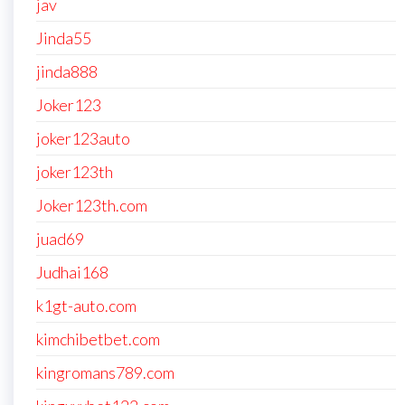
jav
Jinda55
jinda888
Joker123
joker123auto
joker123th
Joker123th.com
juad69
Judhai168
k1gt-auto.com
kimchibetbet.com
kingromans789.com