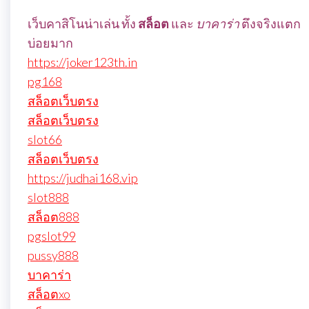
เว็บคาสิโนน่าเล่น ทั้ง
สล็อต
และ
บาคาร่า
ตึงจริงแตก
บ่อยมาก
https://joker123th.in
pg168
สล็อตเว็บตรง
สล็อตเว็บตรง
slot66
สล็อตเว็บตรง
https://judhai168.vip
slot888
สล็อต888
pgslot99
pussy888
บาคาร่า
สล็อตxo