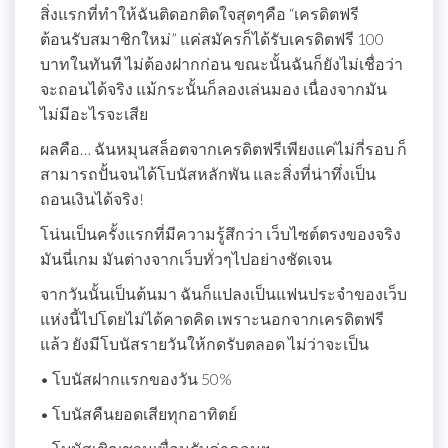
สิ่งแรกที่ทำให้ฉันติดอกติดใจสุดๆคือ “เครดิตฟรี
ต้อนรับสมาชิกใหม่” แค่สมัครก็ได้รับเครดิตฟรี 100
บาทในทันที ไม่ต้องฝากก่อน ขณะนั้นฉันก็ยังไม่เชื่อว่า
จะถอนได้จริง แม้กระนั้นก็ลองเล่นมอง เนื่องจากมัน
ไม่มีอะไรจะเสีย
ผลคือ… ฉันหมุนสล็อตจากเครดิตฟรีเพียงแค่ไม่กี่รอบ ก็
สามารถปั้นจนได้โบนัสหลักพัน และสิ่งที่น่าทึ่งเป็น
ถอนเงินได้จริง!
โน่นเป็นครั้งแรกที่มีความรู้สึกว่า เว็บไซต์ตรงของจริง
มันนี่เกม มันต่างจากเว็บทั่วๆไปอย่างชัดเจน
จากวันนั้นเป็นต้นมา ฉันก็แปลงเป็นแฟนประจำของเว็บ
แห่งนี้ไปโดยไม่ได้คาดคิด เพราะนอกจากเครดิตฟรี
แล้ว ยังมีโบนัสรายวันให้กดรับตลอด ไม่ว่าจะเป็น
• โบนัสฝากแรกของวัน 50%
• โบนัสคืนยอดเสียทุกอาทิตย์