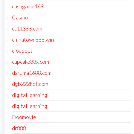
cashgame168
Casino
cc11388.com
chinatown888.win
cloudbet
cupcake88x.com
daruma1688.com
dgb222hot.com
digital learning
digital learning
Doomovie
dr888