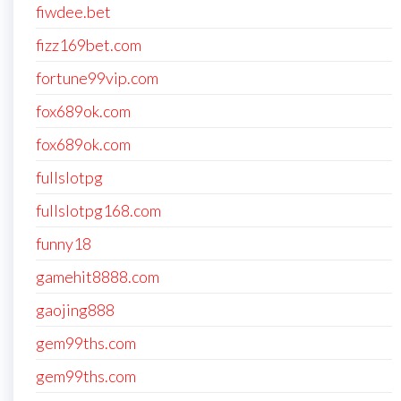
fiwdee.bet
fizz169bet.com
fortune99vip.com
fox689ok.com
fox689ok.com
fullslotpg
fullslotpg168.com
funny18
gamehit8888.com
gaojing888
gem99ths.com
gem99ths.com