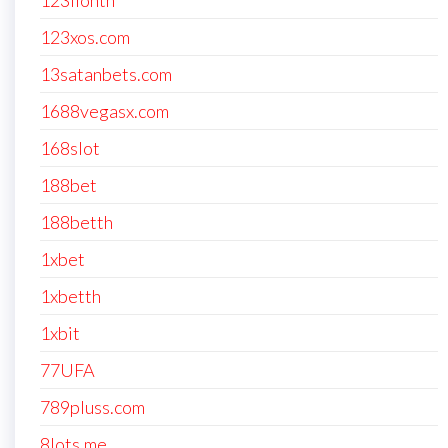
123lionth
123xos.com
13satanbets.com
1688vegasx.com
168slot
188bet
188betth
1xbet
1xbetth
1xbit
77UFA
789pluss.com
8lots.me