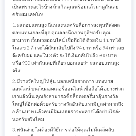
เป็นเพราะอะไรบ้าง ถ้าเกิดคุณพร้อมแล้วมาดูกันเลย
ครับผม เลทโก!
1. ผลตอบแทนสูง นี่แหละนะครับคือการลงทุนที่ส่งผล
ตอบแทนเยอะที่สุด คุณลองนึกภาพดูสิขอรับ คุณ
สามารถ เว็บหวยออนไลน์ เชื่อถือได้ ด้วยเงิน 1 บาทได้
ในเลข 2 ตัว จะได้เงินกลับไปถึง 94 บาท หรือ 94 เท่าเลย
จ๊ะครับผม และใน 3 ตัว จะได้เงินกลับไปถึง 900 บาท
หรือ 900 เท่ากันเลยทีเดียว บอกเลยว่า ผลตอบแทนสูง
จริง!
2. มีรางวัลใหญ่ให้ลุ้น นอกเหนือจากการ แทงหวย
ออนไลน์ บนเว็บลอตเตอรี่ออนไลน์ เชื่อถือได้ อย่างพวก
เราแล้วนั้น คุณยังสามารถซื้อล็อตเตอรี่มาลุ้นรางวัล
ใหญ่ได้อีกต่อด้วยครับ รางวัลอันดับแรกมีมูลค่ามากถึง
6 ล้านบาท แล้วคนมีฝันแบบเราจะพลาดได้อย่างไรล่ะ
นะครับจริงไหม
3. พนันง่าย ไม่ต้องมีวิธีการ ต่อให้คุณไม่มีเคล็ดลับ