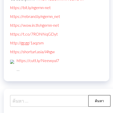
https://bit.ly/ngernn-net
https://rebrand.ly/ngernn_net
https://wow.in.th/ngernn-net
https://t.co/7RONNqGDyt
http://gg.gg/1aqzsm
https://shorturl.asia/i4hgw
https://cutt.ly/Neewyul7
…
ค้นหา
สำหรับ: