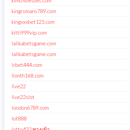
kimchibetbet.com
kingromans789.com
kingxxxbet123.com
kitti999vip.com
lalikabetsgame.com
lalikabetsgame.com
lcbet444.com
lionth168.com
live22
live22slot
london6789.com
lot888
lotto432 ทางเข้า