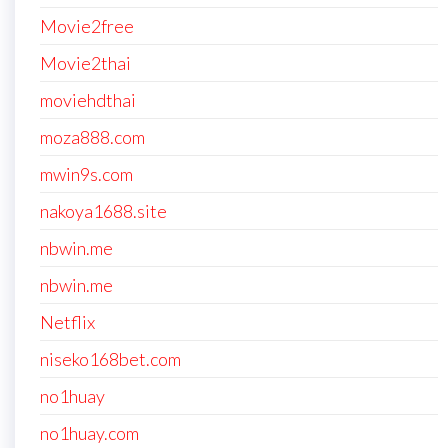
Movie2free
Movie2thai
moviehdthai
moza888.com
mwin9s.com
nakoya1688.site
nbwin.me
nbwin.me
Netflix
niseko168bet.com
no1huay
no1huay.com