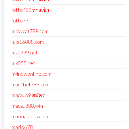
lotto432 ทางเข้า
lotto77
luckycat789.com
luis16888.com
luke999.net
lux555.net
m4newonline.com
mac1bet789.com
macau69 สมัคร
macau888.win
marinapluss.com
mario678