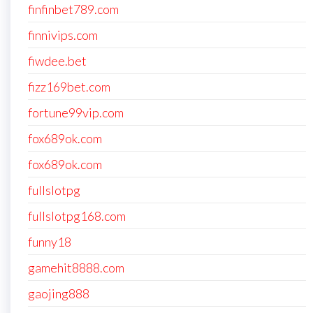
finfinbet789.com
finnivips.com
fiwdee.bet
fizz169bet.com
fortune99vip.com
fox689ok.com
fox689ok.com
fullslotpg
fullslotpg168.com
funny18
gamehit8888.com
gaojing888