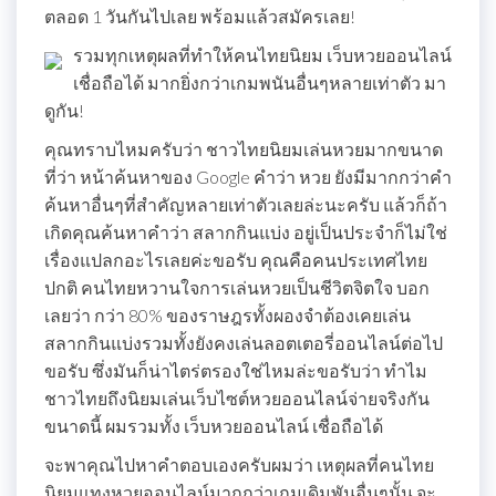
ตลอด 1 วันกันไปเลย พร้อมแล้วสมัครเลย!
รวมทุกเหตุผลที่ทำให้คนไทยนิยม เว็บหวยออนไลน์
เชื่อถือได้ มากยิ่งกว่าเกมพนันอื่นๆหลายเท่าตัว มา
ดูกัน!
คุณทราบไหมครับว่า ชาวไทยนิยมเล่นหวยมากขนาด
ที่ว่า หน้าค้นหาของ Google คำว่า หวย ยังมีมากกว่าคำ
ค้นหาอื่นๆที่สำคัญหลายเท่าตัวเลยล่ะนะครับ แล้วก็ถ้า
เกิดคุณค้นหาคำว่า สลากกินแบ่ง อยู่เป็นประจำก็ไม่ใช่
เรื่องแปลกอะไรเลยค่ะขอรับ คุณคือคนประเทศไทย
ปกติ คนไทยหวานใจการเล่นหวยเป็นชีวิตจิตใจ บอก
เลยว่า กว่า 80% ของราษฎรทั้งผองจำต้องเคยเล่น
สลากกินแบ่งรวมทั้งยังคงเล่นลอตเตอรี่ออนไลน์ต่อไป
ขอรับ ซึ่งมันก็น่าไตร่ตรองใช่ไหมล่ะขอรับว่า ทำไม
ชาวไทยถึงนิยมเล่นเว็บไซต์หวยออนไลน์จ่ายจริงกัน
ขนาดนี้ ผมรวมทั้ง เว็บหวยออนไลน์ เชื่อถือได้
จะพาคุณไปหาคำตอบเองครับผมว่า เหตุผลที่คนไทย
นิยมแทงหวยออนไลน์มากกว่าเกมเดิมพันอื่นๆนั้น จะ