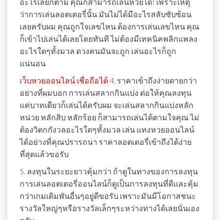
อะไรเลยก็ตาม คุณก็สามารถเล่นหวยได้! เพราะเหตุ
ว่าการเล่นลอตเตอรี่นั้น มันไม่ได้มีอะไรสลับซับซ้อน
เลยครับผม คุณถูกใจเลขไหน ต้องการเล่นเลขไหน คุณ
ก็เข้าไปเล่นได้เลยโดยทันที ไม่ต้องมีเทคนิคพลิกแพลง
อะไรใดๆทั้งมวล ดวงคนมันจะถูก เล่นอะไรก็ถูก
แน่นอน
เว็บหวยออนไลน์ เชื่อถือได้
4. ราคาเข้าถึงง่ายดายกว่า
อย่างที่ผมบอก การเล่นสลากกินแบ่ง ต่อให้คุณลงทุน
แค่บาทเดียวก็เล่นได้ครับผม จะเล่นสลากกินแบ่งหลัก
หน่วย หลักสิบ หลักร้อย ก็สามารถเล่นได้ตามใจคุณ ไม่
ต้องวิตกกังวลอะไรใดๆทั้งมวล เล่น แทงหวยออนไลน์
ได้อย่างที่คุณปรารถนา ราคาลอตเตอรี่เข้าถึงได้ง่าย
ที่สุดแล้วขอรับ
5. ลงทุนในระยะยาวคุ้มกว่า ถ้าดูในทางของการลงทุน
การเล่นลอตเตอรี่ออนไลน์ก็ดูเป็นการลงทุนที่ดีและคุ้ม
กว่าเกมเดิมพันอื่นๆอยู่ดีขอรับ เพราะมันมีโอกาสชนะ
รางวัลใหญ่ๆหรือรางวัลเล็กๆระหว่างทางได้เลยนั่นเอง