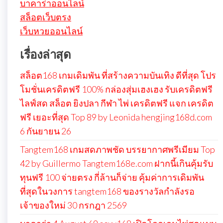
บาคาร่าออนไลน์
สล็อตเว็บตรง
เว็บหวยออนไลน์
เรื่องล่าสุด
สล็อต168 เกมเดิมพัน ที่สร้างความบันเทิง ดีที่สุด โปร
โมชั่นเครดิตฟรี 100% กล่องสุ่มเฮงเฮง รับเครดิตฟรี
ไลฟ์สด สล็อต ยิงปลา กีฬา ไพ่ เครดิตฟรี แจก เครดิต
ฟรี เยอะที่สุด Top 89 by Leonida hengjing168d.com
6 กันยายน 26
Tangtem168 เกมสดภาพชัด บรรยากาศพรีเมียม Top
42 by Guillermo Tangtem168e.com ฝากนี้เกินคุ้มรับ
ทุนฟรี 100 จ่ายตรง กี่ล้านก็จ่าย คุ้มค่าการเดิมพัน
ที่สุดในวงการ tangtem168 ของรางวัลกำลังรอ
เจ้าของใหม่ 30 กรกฎา 2569