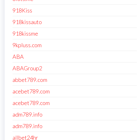
918Kiss
918kissauto
918kissme
9kpluss.com
ABA
ABAGroup2
abbet789.com
acebet789.com
acebet789.com
adm789.info
adm789.info
allbet24hr