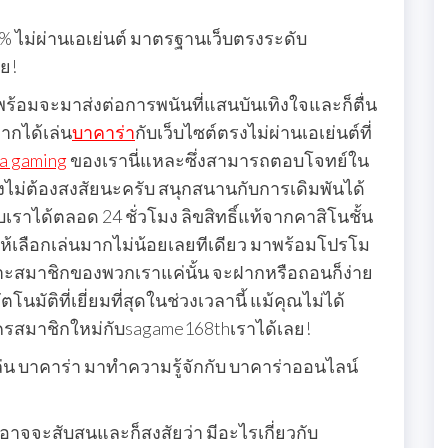
% ไม่ผ่านเอเย่นต์ มาตรฐานเว็บตรงระดับ
ย!
พร้อมจะมาส่งต่อการพนันที่แสนบันเทิงใจและก็ตื่น
ากได้เล่น
บาคาร่า
กับเว็บไซต์ตรงไม่ผ่านเอเย่นต์ที่
a gaming
ของเรานี่แหละซึ่งสามารถตอบโจทย์ใน
่างไม่ต้องสงสัยนะครับ สนุกสนานกับการเดิมพันได้
บเราได้ตลอด 24 ชั่วโมง ลิขสิทธิ์แท้จากคาสิโนชั้น
ให้เลือกเล่นมากไม่น้อยเลยทีเดียว มาพร้อมโปรโม
ฉพาะสมาชิกของพวกเราแค่นั้น จะฝากหรือถอนก็ง่าย
มัติที่เยี่ยมที่สุดในช่วงเวลานี้ แม้คุณไม่ได้
รสมาชิกใหม่กับsagame168thเราได้เลย!
เล่น บาคาร่า มาทำความรู้จักกับ บาคาร่าออนไลน์
ก็อาจจะสับสนและก็สงสัยว่า มีอะไรเกี่ยวกับ