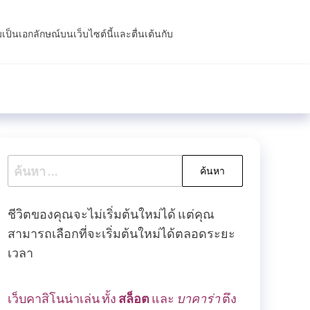
เป็นเอกลักษณ์บนเว็บไซต์นี้และตื่นเต้นกับ
ค้นหา
สำหรับ:
ชีวิตของคุณจะไม่เริ่มต้นใหม่ได้ แต่คุณ
สามารถเลือกที่จะเริ่มต้นใหม่ได้ตลอดระยะ
เวลา
เว็บคาสิโนน่าเล่น ทั้ง
สล็อต
และ
บาคาร่า
ตึง