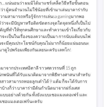
่า… แน่นอนว่า ผมมิได้มาแชร์เคล็ดวิธีหรือขั้นตอน
่า ผู้คนจำนวนไม่ใช้น้อยที่เข้ามาเล่นบาคาร่ากับ
้ความสามารถหรือรู้จักการเล่นsa gamingมากพอ
าจะมีปัญหาหรือติดขัดตรงจุดใดจุดหนึ่งก็เป็นไป
คัญที่ทำให้ทุกคนศึกษาและทำความเข้าใจเกี่ยวกับ
ม่ว่าจะเป็นในเรื่องของความเป็นมา การนับแต้มบนไพ่
 มันจะมีคุณประโยชน์กับคุณไม่มากก็น้อยแน่นอนนะ
ามาดูไปพร้อมเพียงกันเลยนะครับ เลทโก!
มาจากประเทศอิตาลี ราวศตวรรษที่ 15 ถูก
นนักพนันที่ได้รับแนวคิดมาจากพิธีทางศาสนาสำหรับ
งสาวสามารถทอยลูกเต๋าได้ 9 แต้ม ก็จะได้รับการ
่าบ้างก็ว่า บาคาร่ามีต้นกำเนิดมาจากฝรั่งเศส
 แบบอย่างด้วยกัน ทั้งยังแบบเชอแมงเดอเฟร์ และ
บเชอแมงเดอเฟร์นะครับ