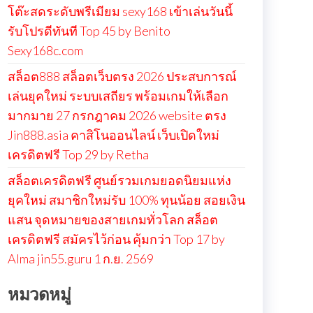
โต๊ะสดระดับพรีเมียม sexy168 เข้าเล่นวันนี้
รับโปรดีทันที Top 45 by Benito
Sexy168c.com
สล็อต888 สล็อตเว็บตรง 2026 ประสบการณ์
เล่นยุคใหม่ ระบบเสถียร พร้อมเกมให้เลือก
มากมาย 27 กรกฎาคม 2026 website ตรง
Jin888.asia คาสิโนออนไลน์ เว็บเปิดใหม่
เครดิตฟรี Top 29 by Retha
สล็อตเครดิตฟรี ศูนย์รวมเกมยอดนิยมแห่ง
ยุคใหม่ สมาชิกใหม่รับ 100% ทุนน้อย สอยเงิน
แสน จุดหมายของสายเกมทั่วโลก สล็อต
เครดิตฟรี สมัครไว้ก่อน คุ้มกว่า Top 17 by
Alma jin55.guru 1 ก.ย. 2569
หมวดหมู่