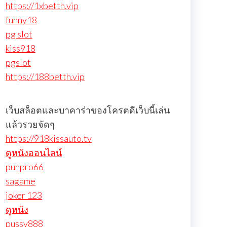
https://1xbetth.vip
funny18
pg slot
kiss918
pgslot
https://188betth.vip
เว็บสล็อตและบาคาร่าของโครตดีเว็บนี้เล่น
แล้วรวยจัดๆ
https://918kissauto.tv
ดูหนังออนไลน์
punpro66
sagame
joker 123
ดูหนัง
pussy888