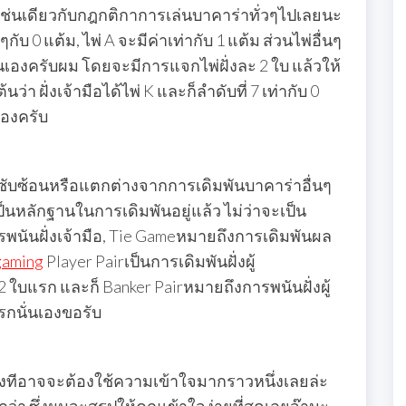
ช่นเดียวกับกฎกติกาการเล่นบาคาร่าทั่วๆไปเลยนะ
ๆกับ 0 แต้ม, ไพ่ A จะมีค่าเท่ากับ 1 แต้ม ส่วนไพ่อื่นๆ
เองครับผม โดยจะมีการแจกไพ่ฝั่งละ 2 ใบ แล้วให้
่า ฝั่งเจ้ามือได้ไพ่ K และก็ลำดับที่ 7 เท่ากับ 0
เองครับ
บซับซ้อนหรือแตกต่างจากการเดิมพันบาคาร่าอื่นๆ
ป็นหลักฐานในการเดิมพันอยู่แล้ว ไม่ว่าจะเป็น
 การพนันฝั่งเจ้ามือ, Tie Gameหมายถึงการเดิมพันผล
gaming
Player Pairเป็นการเดิมพันฝั่งผู้
2 ใบแรก และก็ Banker Pairหมายถึงการพนันฝั่งผู้
แรกนั่นเองขอรับ
างทีอาจจะต้องใช้ความเข้าใจมากราวหนึ่งเลยล่ะ
ากกว่า ซึ่งผมจะสรุปให้คุณเข้าใจง่ายที่สุดเลยจ๊านะ