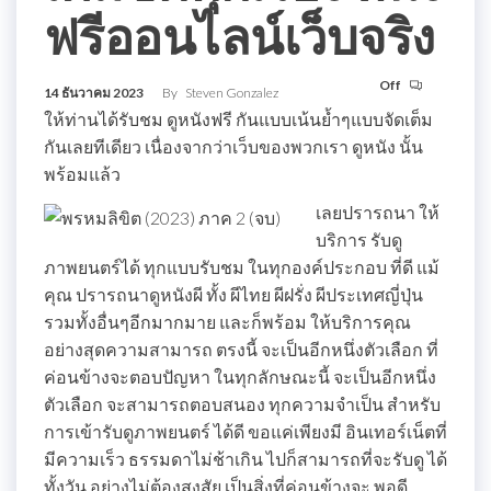
ฟรีออนไลน์เว็บจริง
Off
14 ธันวาคม 2023
By
Steven Gonzalez
ให้ท่านได้รับชม ดูหนังฟรี กันแบบเน้นย้ำๆแบบจัดเต็ม
กันเลยทีเดียว เนื่องจากว่าเว็บของพวกเรา ดูหนัง นั้น
พร้อมแล้ว
เลยปรารถนา ให้
บริการ รับดู
ภาพยนตร์ได้ ทุกแบบรับชม ในทุกองค์ประกอบ ที่ดี แม้
คุณ ปรารถนาดูหนังผี ทั้ง ผีไทย ผีฝรั่ง ผีประเทศญี่ปุ่น
รวมทั้งอื่นๆอีกมากมาย และก็พร้อม ให้บริการคุณ
อย่างสุดความสามารถ ตรงนี้ จะเป็นอีกหนึ่งตัวเลือก ที่
ค่อนข้างจะตอบปัญหา ในทุกลักษณะนี้ จะเป็นอีกหนึ่ง
ตัวเลือก จะสามารถตอบสนอง ทุกความจำเป็น สำหรับ
การเข้ารับดูภาพยนตร์ ได้ดี ขอแค่เพียงมี อินเทอร์เน็ตที่
มีความเร็ว ธรรมดาไม่ช้าเกิน ไปก็สามารถที่จะรับดู ได้
ทั้งวัน อย่างไม่ต้องสงสัย เป็นสิ่งที่ค่อนข้างจะ พอดี