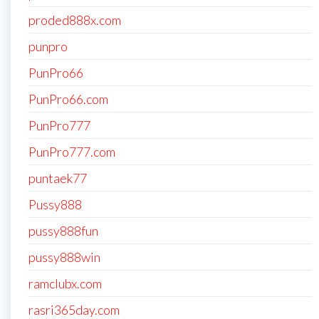
proded888x.com
punpro
PunPro66
PunPro66.com
PunPro777
PunPro777.com
puntaek77
Pussy888
pussy888fun
pussy888win
ramclubx.com
rasri365day.com