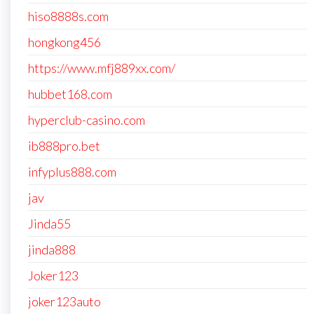
hiso8888s.com
hongkong456
https://www.mfj889xx.com/
hubbet168.com
hyperclub-casino.com
ib888pro.bet
infyplus888.com
jav
Jinda55
jinda888
Joker123
joker123auto