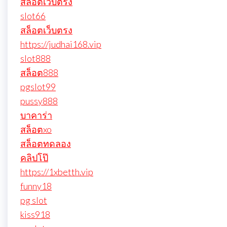
สล็อตเว็บตรง
slot66
สล็อตเว็บตรง
https://judhai168.vip
slot888
สล็อต888
pgslot99
pussy888
บาคาร่า
สล็อตxo
สล็อตทดลอง
คลิปโป๊
https://1xbetth.vip
funny18
pg slot
kiss918