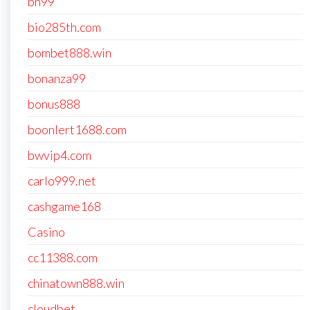
bh99
bio285th.com
bombet888.win
bonanza99
bonus888
boonlert1688.com
bwvip4.com
carlo999.net
cashgame168
Casino
cc11388.com
chinatown888.win
cloudbet