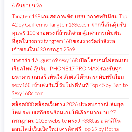
6 กันยายน 26
Tangtem168 เกมสดภาพชัด บรรยากาศพรีเมียม Top
42 by Guillermo Tangtem168e.com ฝากนี้เกินคุ้มรับ
ทุนฟรี 100 จ่ายตรง กี่ล้านก็จ่าย คุ้มค่าการเดิมพัน
ที่สุดในวงการ tangtem168 ของรางวัลกำลังรอ
เจ้าของใหม่ 30 กรกฎา 2569
บาคาร่า 4 August 69 sexy168 เปิดโลกเกมไพ่สดแบบ
เรียลไทม์ ลุ้นรับ I PHONE17 PRO MAX รองรับทุก
ธนาคาร ถอนเร็วทันใจ สัมผัสโต๊ะสดระดับพรีเมียม
sexy168 เข้าเล่นวันนี้ รับโปรดีทันที Top 45 by Benito
Sexy168c.com
สล็อต888 สล็อตเว็บตรง 2026 ประสบการณ์เล่นยุค
ใหม่ ระบบเสถียร พร้อมเกมให้เลือกมากมาย 27
กรกฎาคม 2026 website ตรง Jin888.asia คาสิโน
ออนไลน์ เว็บเปิดใหม่ เครดิตฟรี Top 29 by Retha