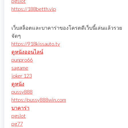
pgslot
https://188betth.vip
เว็บสล็อตและบาคาร่าของโครตดีเว็บนี้เล่นแล้วรวย
จัดๆ
https://918kissauto.tv
ดูหนังออนไลน์
punpro66
sagame
joker 123
ดูหนัง
pussy888
https://pussy888win.com
บาคาร่า
pgslot
pg77