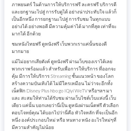
ภาพยนตร์ ในด้านการให้บริการฟรี ละครฟรี บริการดี
และยกฐานะไปสู่ การรับดูได้ อย่างน่าประทับใจ แล้วก็
เป็นอีกหนึ่ง การยกฐานะไปสู่ การรับชม ในทุกแบบ
อย่างได้ อย่างพอดี มีความคุ้มค่าได้ มากที่สุด เท่าที่จะ
มากได้ อีกด้วย
ชมหนังไทยฟรี ดูหนังฟรี เว็บพวกเราแค่นั้นของดี
มากมาย
แม้ไม่อยากเสียตังค์ ดูหนังฟรี ผ่านเว็บของเราได้เลย
พวกเราพร้อมแล้ว สำหรับเพื่อการให้บริการ ที่ออกจะ
คุ้ม มีการให้บริการ Streaming ชั้นแนวหน้า ของโลก
สร้างความบันเทิงได้ ไม่มีใครเหมือน ไม่ว่าจะอีกทั้ง
เน็ตฟิก Disney Plus hbo go IQiyi WeTV หรือฯลฯ มา
และ สะสมให้ท่านได้รับชม ผ่านเว็บไซต์เว็บแห่งนี้ เว็บ
เดียว แค่นั้น บอกเลยว่านี่เป็น ดูหนังผ่านเน็ตฟรี ตัวเลือก
ตอบโจทย์คุณ ได้บอกไปว่านี่คือ หัวใจหลัก ที่จะเป็นอีก
หนึ่ง องค์ประกอบใหม่ หรือ หนทาง หนัง อะไรใหม่ๆที่
มีความสำคัญไม่น้อย