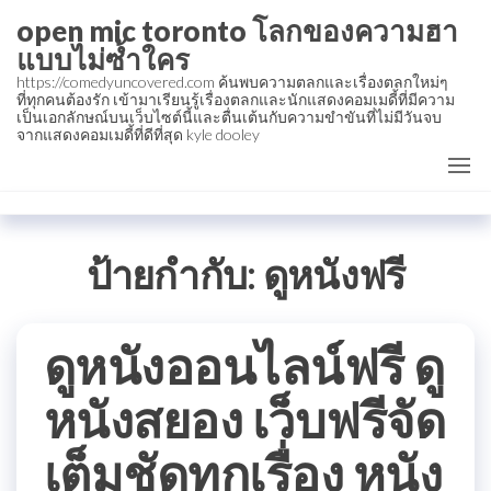
Skip
open mic toronto โลกของความฮา
to
แบบไม่ซ้ำใคร
the
https://comedyuncovered.com ค้นพบความตลกและเรื่องตลกใหม่ๆ
ที่ทุกคนต้องรัก เข้ามาเรียนรู้เรื่องตลกและนักแสดงคอมเมดี้ที่มีความ
content
เป็นเอกลักษณ์บนเว็บไซต์นี้และตื่นเต้นกับความขำขันที่ไม่มีวันจบ
จากแสดงคอมเมดี้ที่ดีที่สุด kyle dooley
ป้ายกำกับ:
ดูหนังฟรี
ดูหนังออนไลน์ฟรี ดู
หนังสยอง เว็บฟรีจัด
เต็มชัดทุกเรื่อง หนัง