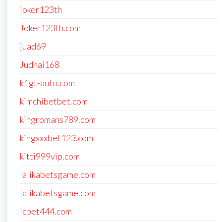
joker123th
Joker123th.com
juad69
Judhai168
k1gt-auto.com
kimchibetbet.com
kingromans789.com
kingxxxbet123.com
kitti999vip.com
lalikabetsgame.com
lalikabetsgame.com
lcbet444.com