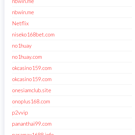
nbwin.me
nbwin.me
Netflix
niseko168bet.com
no1huay
no1huay.com
okcasino159.com
okcasino159.com
onesiamclub.site
onoplus168.com
p2vvip
pananthai99.com
paramax1688.info