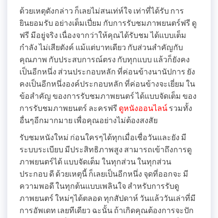
ด้วยเหตุดังกล่าว ก็เลยไม่สนเท่ห์ใจ เท่าที่ได้รับ การ
ยินยอมรับ อย่างเต็มเปี่ยม กับการรับชมภาพยนตร์ฟรี ดู
ฟรี มีอยู่จริง เนื่องจากว่าให้คุณได้รับชม ได้แบบเต็ม
กำลัง ไม่เสียตังค์ แม้แต่บาทเดียว กับส่วนสำคัญกับ
คุณภาพ กับประสบการณ์ตรง กับทุกแบบ แล้วก็ยังคง
เป็นอีกหนึ่ง ส่วนประกอบหลัก ที่ค่อนข้างนานัปการ ยัง
คงเป็นอีกหนึ่งองค์ประกอบหลัก ที่ค่อนข้างจะเยี่ยม ใน
ข้อสำคัญ ของการรับชมภาพยนตร์ ได้แบบจัดเต็ม ของ
การรับชมภาพยนตร์ ละครฟรี
ดูหนังออนไลน์
รวมทั้ง
อื่นๆอีกมากมาย เพื่อคุณอย่างไม่ต้องสงสัย
รับชมหนังใหม่ ก่อนใครๆได้ทุกเมื่อเชื่อวันและยัง มี
ระบบระเบียบ มีประสิทธิภาพสูง สามารถเข้าถึงการดู
ภาพยนตร์ได้ แบบจัดเต็ม ในทุกส่วน ในทุกส่วน
ประกอบ ดี ด้วยเหตุนี้ ก็เลยเป็นอีกหนึ่ง จุดที่ออกจะ มี
ความพอดี ในทุกต้นแบบเพลินใจ สำหรับการรับดู
ภาพยนตร์ ใหม่ๆได้ตลอด ทุกสัปดาห์ วันแล้ววันเล่าที่มี
การอัพเดท เลยทีเดียว ฉะนั้น ถ้าเกิดคุณต้องการจะปัก