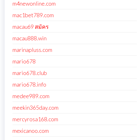
m4newonline.com
mac1bet789.com
macau69 สมัคร
macau888.win
marinapluss.com
mario678
mario678.club
mario678.info
medee989.com
meekin365day.com
mercyrosa168.com
mexicanoo.com