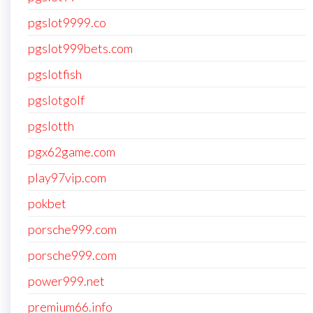
pgslot9999.co
pgslot999bets.com
pgslotfish
pgslotgolf
pgslotth
pgx62game.com
play97vip.com
pokbet
porsche999.com
porsche999.com
power999.net
premium66.info