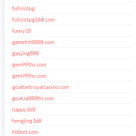
fullslotpg
fullslotpg168.com
funny18
gamehit8888.com
gaojing888
gem99ths.com
gem99ths.com
goatbetroyalcasino.com
goatza888fin.com
happy168
hengjing168
hi6bet.com