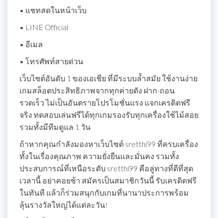
• แชทสดในหน้าเว็บ
• LINE Official
• อีเมล
• โทรศัพท์สายด่วน
เว็บไซต์อันดับ 1 ของเอเชีย ที่มีระบบล้ำสมัย ใช้งานง่าย
เกมสล็อตประสิทธิภาพจากทุกค่ายดัง ฝาก-ถอน
รวดเร็ว ไม่เป็นอันตรายโปรโมชั่นแรง แจกเครดิตฟรี
จริง ทดสอบเล่นฟรีได้ทุกเกมรองรับทุกเครื่องใช้ไม้สอย
รวมทั้งมีทีมดูแล 1 วัน
ถ้าหากคุณกำลังมองหาเว็บไซต์ sretthi99 ที่ครบเครื่อง
ทั้งในเรื่องคุณภาพ ความยั่งยืนและมั่นคง รวมทั้ง
ประสบการณ์ที่เหนือระดับ sretthi99 คือลู่ทางที่ดีที่สุด
เวลานี้ อย่าคอยช้า สมัครเป็นสมาชิกวันนี้ รับเครดิตฟรี
ในทันที แล้วก็ร่วมสนุกกับเกมที่นานาประการพร้อม
ลุ้นรางวัลใหญ่ได้แต่ละวัน!