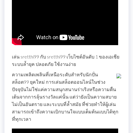
เล่น sretthi99 กับ sretthi99 เว็บไซต์อันดับ 1 ของเอเชีย
ระบบล้ำยุค ปลอดภัย ใช้งานง่าย
ความเพลิดเพลินที่เหนือระดับสำหรับนักปั่น
สล็อต99 ยุคใหม่ การเล่นสล็อตออนไลน์ในช่วง
ปัจจุบันไม่ใช่แค่ความสนุกสนานร่าเริงหรือความตื่น
เต้นจากการลุ้นรางวัลแค่นั้น แต่ว่ายังเป็นความสบาย
ไม่เป็นอันตราย และระบบที่ล้ำสมัย ที่ช่วยทำให้ผู้เล่น
สามารถเข้าถึงความเบิกบานใจแบบเต็มต้นแบบได้ทุก
ที่ทุกเวลา