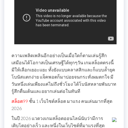
ความเพลิดเพลินอีกอย่างเป็นเมื่อใดก็ตามเล่นรู้สึก
เสมือนได้โอกาสเป็นเศรษฐีได้ทุกๆวัน เกมสล็อตตรงนี้
มีให้เลือกเยอะแยะ ทั้งยังแบบคลาสสิกและก็แบบล้ำยุค
โบนัสแตกง่าย แจ็คพอตก็มาบ่อยจนกระทั่งผมตกใจ มี
วันหนึ่งเล่นเพียงแค่ไม่ถึงชั่วโมง ได้โบนัสหลายพันบาท
รู้สึกตื่นเต้นและอยากเล่นต่อในทันที
สล็อต99
ชั้น 1 เว็บไซต์สล็อต มาแรง คนเล่นมากที่สุด
2026
ในปี 2026 แวดวงเกมสล็อตออนไลน์นับว่ามีการ
เติบโตอย่างเร็ว และหนึ่งในเว็บไซต์ที่มาแรงที่สุด