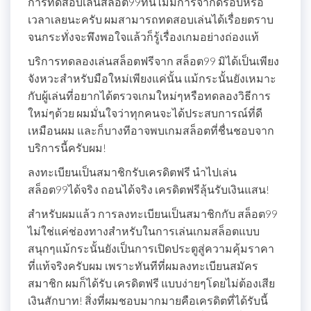
การทดสอบเล่นสล็อต99ที่นี่ไม่มีการจำกัดรอบหรือ
เวลาเลยนะครับ ผมสามารถทดสอบเล่นได้เรื่อยตราบ
จนกระทั่งจะพึงพอใจแล้วก็รู้เรื่องเกมอย่างถ่องแท้
บริการทดลองเล่นสล็อตฟรีจาก สล็อต99 มิได้เป็นเพียง
จังหวะสำหรับมือใหม่เพียงแค่นั้น แม้กระนั้นยังเหมาะ
กับผู้เล่นที่อยากได้ตรวจเกมใหม่ๆหรือทดลองวิธีการ
ใหม่ๆด้วย ผมมั่นใจว่าทุกคนจะได้ประสบการณ์ที่ดี
เหมือนผม และก็บางทีอาจพบเกมสล็อตที่ชื่นชอบจาก
บริการนี้ครับผม!
ลงทะเบียนเป็นสมาชิกรับเครดิตฟรี นำไปเล่น
สล็อต99ได้จริง ถอนได้จริง เครดิตฟรีลุ้นรับเงินแสน!
สำหรับผมแล้ว การลงทะเบียนเป็นสมาชิกกับ สล็อต99
ไม่ใช่แค่ช่องทางสำหรับในการเล่นเกมสล็อตแบบ
สนุกๆแม้กระนั้นยังเป็นการเปิดประตูสู่ความคุ้มราคา
ที่แท้จริงครับผม เพราะทันทีที่ผมลงทะเบียนสมัคร
สมาชิก ผมก็ได้รับ เครดิตฟรี แบบง่ายๆโดยไม่ต้องเสีย
เงินสักบาท! สิ่งที่ผมชอบมากมายคือเครดิตที่ได้รับนี้