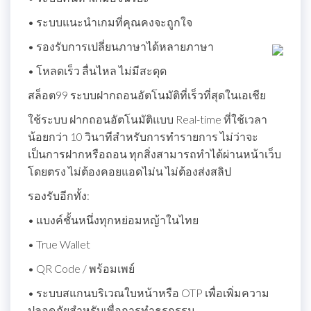
• ระบบแนะนำเกมที่คุณคงจะถูกใจ
• รองรับการเปลี่ยนภาษาได้หลายภาษา
• โหลดเร็ว ลื่นไหล ไม่มีสะดุด
สล็อต99 ระบบฝากถอนอัตโนมัติที่เร็วที่สุดในเอเชีย
ใช้ระบบ ฝากถอนอัตโนมัติแบบ Real-time ที่ใช้เวลา
น้อยกว่า 10 วินาทีสำหรับการทำรายการ ไม่ว่าจะ
เป็นการฝากหรือถอน ทุกสิ่งสามารถทำได้ผ่านหน้าเว็บ
โดยตรง ไม่ต้องคอยแอดไม่น ไม่ต้องส่งสลิป
รองรับอีกทั้ง:
• แบงค์ชั้นหนึ่งทุกหย่อมหญ้าในไทย
• True Wallet
• QR Code / พร้อมเพย์
• ระบบสแกนบริเวณใบหน้าหรือ OTP เพื่อเพิ่มความ
ปลอดภัยสำหรับเพื่อการทำธุรกรรม