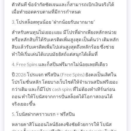
ตัวทันที ข้อจำกัดชัดเจนและก็สามารถเบิกเงินจริงได้
เมื่อทำยอดครบตามที่มีการกำหนด
3. โปรสล็อตทุนน้อย “ฝากน้อยรับมากมาย”
สำหรับคนทุนไม่เยอะแยะ มีโปรที่ฝากเพียงหลักหน่วย
หรือหลักสิบก็ได้รับเครดิตเพิ่มสูงสุด เป็นต้นว่า เติมหลัก
สิบแล้วรับเครดิตเพิ่มไปเล่นสูงสุดถึงหลักร้อย ซึ่งช่วย
ทำให้เริ่มเล่นได้แบบมัธยัสถ์แต่สนุกได้เต็มที่
4. Free Spins และก็สปินฟรีมากไม่น้อยเลยทีเดียว
ปี 2026 โปรแจก ฟรีสปิน (Free Spins) ยังคงเป็นเลิศใน
โปรโมชั่นหลัก โดยบางเว็บไซต์ให้จำนวนสปินฟรีเยอะ
กว่าเดิม และก็มีโปร cash spins ที่ไม่ต้องทำเทิร์นก่อน
ถอน ทำให้โบนัสจากการปั่นสล็อตได้โอกาสถอนได้
จริงเยอะขึ้น
5. โบนัสฝากคราวแรก + ฟรีสปิน
หลายคาสิโนออนไลน์ยังคงชิงชัยด้วยการให้ โบนัส