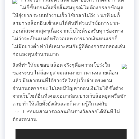
ไม่กี่ขั้นตอนก็เสร็จสิ้นสมบูรณ์ ไม่ต้องกรอกข้อมูล
ให้ยุ่งยาก ระบบทำงานเร็ว ใช้เวลาไม่ถึง 5 นาที ผมก็
สามารถล็อกอินเข้าเล่นได้ทันที ส่วนหัวข้อการฝาก-
ถอนก็สะดวกสุดๆเนื่องจากเว็บไซต์รองรับทุกช่องทาง
ไม่ว่าจะเป็นแบงค์หรือวอเลท การฝากเงินหนแรกก็
ไม่มีอย่างต่ำ ทำให้เหมาะสมกับผู้ที่ต้องการทดลองเล่น
ก่อนลงทุนจำนวนมาก
สิ่งที่ทำให้ผมชอบ สล็อต จริงๆคือความโปร่งใส
ของระบบ ไม่ล็อคยูส ผมเล่นมายาวนานหลายเดือน
แล้ว มีหลายหนที่ได้รางวัลใหญ่ เว็บจ่ายตรงตาม
จำนวนอตรรกยะ ไม่เคยมีปัญหาถอนเงินไม่ได้ ซึ่งต่าง
จากเว็บไซต์อื่นที่เคยเจอมาก่อน บางเว็บล็อคยูสหรือชัก
ดาบ ทำให้เสียทั้งยังเงินและก็ความรู้สึก แต่กับ
sretthi99 ผมสามารถถอนเงินรางวัลออกได้ทันที ไม่
ต้องรอนาน