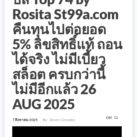
Rosita St99a.com
คืนทุนไปต่อยอด
5% ลิขสิทธิ์แท้ ถอน
ได้จริง ไม่มีเบี้ยว
สล็อต ครบกว่านี้
ไม่มีอีกแล้ว 26
AUG 2025
Off
7 สิงหาคม 2025
By
Steven Gonzalez