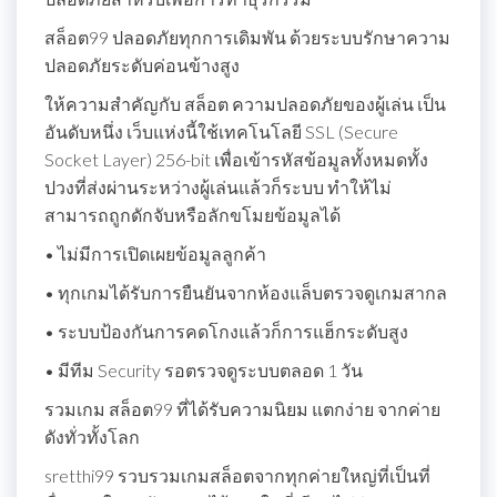
สล็อต99 ปลอดภัยทุกการเดิมพัน ด้วยระบบรักษาความ
ปลอดภัยระดับค่อนข้างสูง
ให้ความสำคัญกับ สล็อต ความปลอดภัยของผู้เล่น เป็น
อันดับหนึ่ง เว็บแห่งนี้ใช้เทคโนโลยี SSL (Secure
Socket Layer) 256-bit เพื่อเข้ารหัสข้อมูลทั้งหมดทั้ง
ปวงที่ส่งผ่านระหว่างผู้เล่นแล้วก็ระบบ ทำให้ไม่
สามารถถูกดักจับหรือลักขโมยข้อมูลได้
• ไม่มีการเปิดเผยข้อมูลลูกค้า
• ทุกเกมได้รับการยืนยันจากห้องแล็บตรวจดูเกมสากล
• ระบบป้องกันการคดโกงแล้วก็การแฮ็กระดับสูง
• มีทีม Security รอตรวจดูระบบตลอด 1 วัน
รวมเกม สล็อต99 ที่ได้รับความนิยม แตกง่าย จากค่าย
ดังทั่วทั้งโลก
sretthi99 รวบรวมเกมสล็อตจากทุกค่ายใหญ่ที่เป็นที่