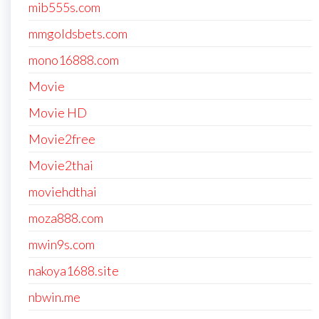
mib555s.com
mmgoldsbets.com
mono16888.com
Movie
Movie HD
Movie2free
Movie2thai
moviehdthai
moza888.com
mwin9s.com
nakoya1688.site
nbwin.me