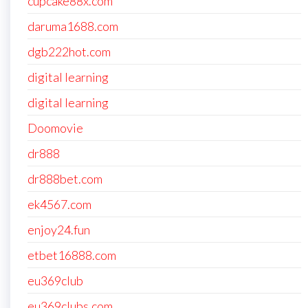
cupcake88x.com
daruma1688.com
dgb222hot.com
digital learning
digital learning
Doomovie
dr888
dr888bet.com
ek4567.com
enjoy24.fun
etbet16888.com
eu369club
eu369clubs.com