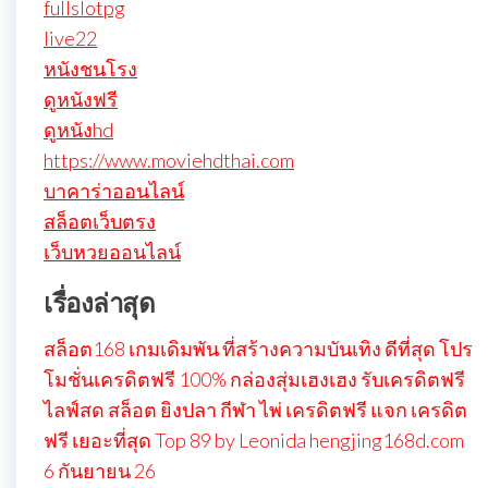
fullslotpg
live22
หนังชนโรง
ดูหนังฟรี
ดูหนังhd
https://www.moviehdthai.com
บาคาร่าออนไลน์
สล็อตเว็บตรง
เว็บหวยออนไลน์
เรื่องล่าสุด
สล็อต168 เกมเดิมพัน ที่สร้างความบันเทิง ดีที่สุด โปร
โมชั่นเครดิตฟรี 100% กล่องสุ่มเฮงเฮง รับเครดิตฟรี
ไลฟ์สด สล็อต ยิงปลา กีฬา ไพ่ เครดิตฟรี แจก เครดิต
ฟรี เยอะที่สุด Top 89 by Leonida hengjing168d.com
6 กันยายน 26