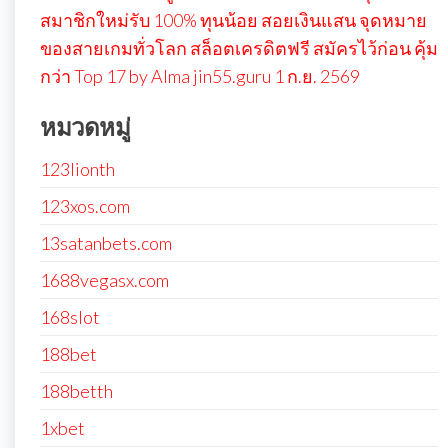
สมาชิกใหม่รับ 100% ทุนน้อย สอยเงินแสน จุดหมาย
ของสายเกมทั่วโลก สล็อตเครดิตฟรี สมัครไว้ก่อน คุ้ม
กว่า Top 17 by Alma jin55.guru 1 ก.ย. 2569
หมวดหมู่
123lionth
123xos.com
13satanbets.com
1688vegasx.com
168slot
188bet
188betth
1xbet