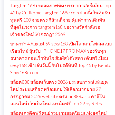
Tangtem168 เกมสดภาพชัด บรรยากาศพรีเมียม Top
42 by Guillermo Tangtem168e.com ฝากนี้เกินคุ้มรับ
ทุนฟรี 100 จ่ายตรง กี่ล้านก็จ่าย คุ้มค่าการเดิมพัน
ที่สุดในวงการ tangtem168 ของรางวัลกำลังรอ
เจ้าของใหม่ 30 กรกฎา 2569
บาคาร่า 4 August 69 sexy168 เปิดโลกเกมไพ่สดแบบ
เรียลไทม์ ลุ้นรับ I PHONE17 PRO MAX รองรับทุก
ธนาคาร ถอนเร็วทันใจ สัมผัสโต๊ะสดระดับพรีเมียม
sexy168 เข้าเล่นวันนี้ รับโปรดีทันที Top 45 by Benito
Sexy168c.com
สล็อต888 สล็อตเว็บตรง 2026 ประสบการณ์เล่นยุค
ใหม่ ระบบเสถียร พร้อมเกมให้เลือกมากมาย 27
กรกฎาคม 2026 website ตรง Jin888.asia คาสิโน
ออนไลน์ เว็บเปิดใหม่ เครดิตฟรี Top 29 by Retha
สล็อตเครดิตฟรี ศูนย์รวมเกมยอดนิยมแห่งยุคใหม่