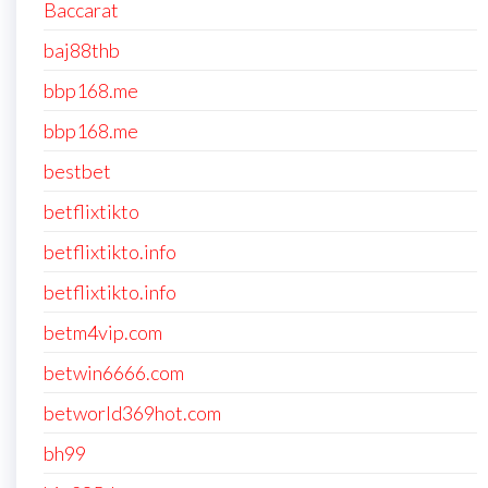
Baccarat
baj88thb
bbp168.me
bbp168.me
bestbet
betflixtikto
betflixtikto.info
betflixtikto.info
betm4vip.com
betwin6666.com
betworld369hot.com
bh99