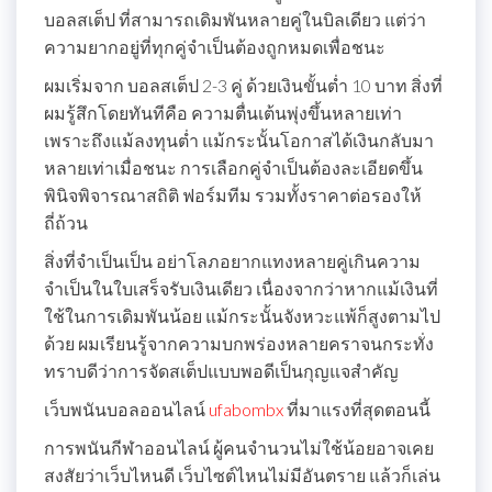
บอลสเต็ป ที่สามารถเดิมพันหลายคู่ในบิลเดียว แต่ว่า
ความยากอยู่ที่ทุกคู่จำเป็นต้องถูกหมดเพื่อชนะ
ผมเริ่มจาก บอลสเต็ป 2-3 คู่ ด้วยเงินขั้นต่ำ 10 บาท สิ่งที่
ผมรู้สึกโดยทันทีคือ ความตื่นเต้นพุ่งขึ้นหลายเท่า
เพราะถึงแม้ลงทุนต่ำ แม้กระนั้นโอกาสได้เงินกลับมา
หลายเท่าเมื่อชนะ การเลือกคู่จำเป็นต้องละเอียดขึ้น
พินิจพิจารณาสถิติ ฟอร์มทีม รวมทั้งราคาต่อรองให้
ถี่ถ้วน
สิ่งที่จำเป็นเป็น อย่าโลภอยากแทงหลายคู่เกินความ
จำเป็นในใบเสร็จรับเงินเดียว เนื่องจากว่าหากแม้เงินที่
ใช้ในการเดิมพันน้อย แม้กระนั้นจังหวะแพ้ก็สูงตามไป
ด้วย ผมเรียนรู้จากความบกพร่องหลายคราจนกระทั่ง
ทราบดีว่าการจัดสเต็ปแบบพอดีเป็นกุญแจสำคัญ
เว็บพนันบอลออนไลน์
ufabombx
ที่มาแรงที่สุดตอนนี้
การพนันกีฬาออนไลน์ ผู้คนจำนวนไม่ใช้น้อยอาจเคย
สงสัยว่าเว็บไหนดี เว็บไซต์ไหนไม่มีอันตราย แล้วก็เล่น