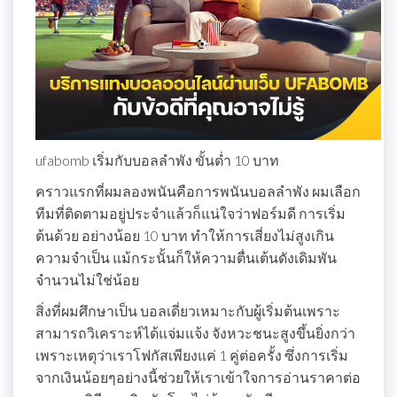
ufabomb เริ่มกับบอลลำพัง ขั้นต่ำ 10 บาท
คราวแรกที่ผมลองพนันคือการพนันบอลลำพัง ผมเลือก
ทีมที่ติดตามอยู่ประจำแล้วก็แน่ใจว่าฟอร์มดี การเริ่ม
ต้นด้วย อย่างน้อย 10 บาท ทำให้การเสี่ยงไม่สูงเกิน
ความจำเป็น แม้กระนั้นก็ให้ความตื่นเต้นดังเดิมพัน
จำนวนไม่ใช่น้อย
สิ่งที่ผมศึกษาเป็น บอลเดี่ยวเหมาะกับผู้เริ่มต้นเพราะ
สามารถวิเคราะห์ได้แจ่มแจ้ง จังหวะชนะสูงขึ้นยิ่งกว่า
เพราะเหตุว่าเราโฟกัสเพียงแค่ 1 คู่ต่อครั้ง ซึ่งการเริ่ม
จากเงินน้อยๆอย่างนี้ช่วยให้เราเข้าใจการอ่านราคาต่อ