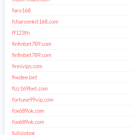
faro168
fcharoenkit168.com
ff123th
finfinbet789.com
finfinbet789.com
finnivips.com
fiwdee.bet
fizz169bet.com
fortune99vip.com
fox689ok.com
fox689ok.com
fullslotpg