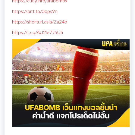
https://cutly.info/ufabombx
https://bitt.to/0qps9n
https://shorturl.asia/Za24b
https://t.co/AU2le7J5Uh
…