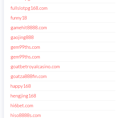
fullslotpg168.com
funny18
gamehit8888.com
gaojing888
gem99ths.com
gem99ths.com
goatbetroyalcasino.com
goatza888fin.com
happy168
hengjing168
hi6bet.com
hiso8888s.com