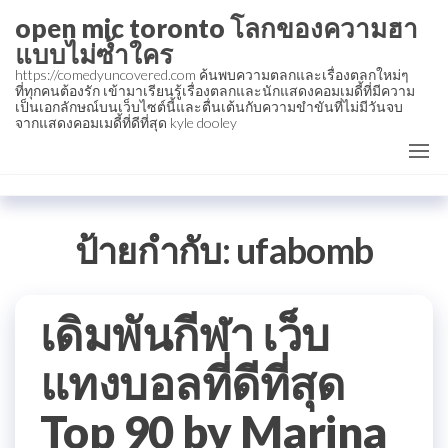
Skip
open mic toronto โลกของความฮา
to
แบบไม่ซ้ำใคร
the
https://comedyuncovered.com ค้นพบความตลกและเรื่องตลกใหม่ๆ
ที่ทุกคนต้องรัก เข้ามาเรียนรู้เรื่องตลกและนักแสดงคอมเมดี้ที่มีความ
content
เป็นเอกลักษณ์บนเว็บไซต์นี้และตื่นเต้นกับความขำขันที่ไม่มีวันจบ
จากแสดงคอมเมดี้ที่ดีที่สุด kyle dooley
ป้ายกำกับ:
ufabomb
เดิมพันกีฬา เว็บ
แทงบอลที่ดีที่สุด
Top 90 by Marina