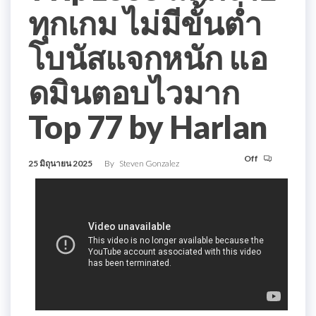
ทุกเกม ไม่มีขั้นต่ำ
โบนัสแจกหนัก แอ
ดมินตอบไวมาก
Top 77 by Harlan
Off
25 มิถุนายน 2025
By
Steven Gonzalez