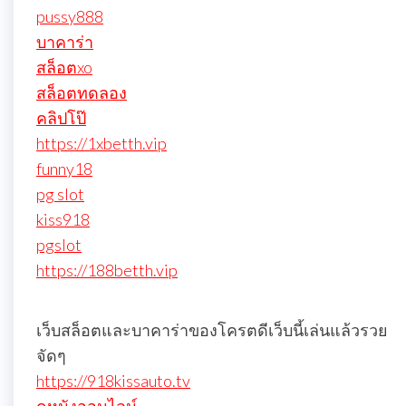
pussy888
บาคาร่า
สล็อตxo
สล็อตทดลอง
คลิปโป๊
https://1xbetth.vip
funny18
pg slot
kiss918
pgslot
https://188betth.vip
เว็บสล็อตและบาคาร่าของโครตดีเว็บนี้เล่นแล้วรวย
จัดๆ
https://918kissauto.tv