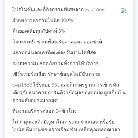
โปรโมชั่นและก็กิจกรรมพิเศษจาก vvip1668
ฝากคราวแรกรับโบนัส 100%
คืนยอดเสียทุกสัปดาห์ 5%
กิจกรรมชักชวนเพื่อน รับค่าคอมตลอดชาติ
แจกทอง แจกเครดิตแต่ละวันผ่านไลฟ์สด
ระบบความปลอดภัยรวมทั้งการให้บริการ
เซิร์ฟเวอร์เสถียร รักษาข้อมูลไม่มีอันตราย
vvip1668 ใช้ระบบ SSL และก็มาตรฐานการเข้ารหัส
เดียวกับธนาคาร การันตีว่าข้อมูลของคุณจะถูกเก็บเป็น
ความลับอย่างมากสุด
ทีมงานบริการตลอด 24 ชั่วโมง
ไม่ว่าคุณจะติดปัญหาในการเล่น ฝากถอน หรือรับ
โบนัส ทีมงานของเราพร้อมช่วยเหลือคุณตลอดเวลา