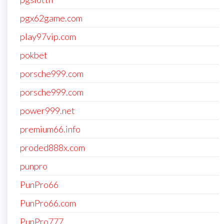
pgx62game.com
play97vip.com
pokbet
porsche999.com
porsche999.com
power999.net
premium66.info
proded888x.com
punpro
PunPro66
PunPro66.com
PunPro777