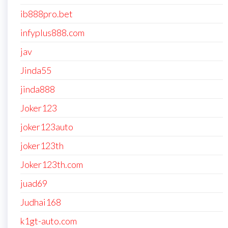
ib888pro.bet
infyplus888.com
jav
Jinda55
jinda888
Joker123
joker123auto
joker123th
Joker123th.com
juad69
Judhai168
k1gt-auto.com