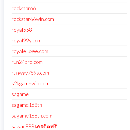
rockstar66
rockstar66win.com
royal558
royal99y.com
royaleluxee.com
run24pro.com
runway789s.com
s2kgamewin.com
sagame
sagame168th
sagame168th.com
sawan888 เครดิตฟรี