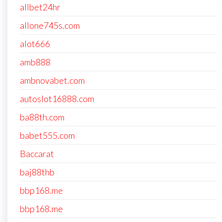
allbet24hr
allone745s.com
alot666
amb888
ambnovabet.com
autoslot16888.com
ba88th.com
babet555.com
Baccarat
baj88thb
bbp168.me
bbp168.me