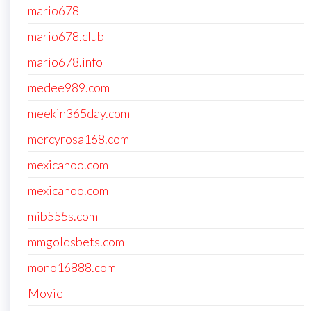
mario678
mario678.club
mario678.info
medee989.com
meekin365day.com
mercyrosa168.com
mexicanoo.com
mexicanoo.com
mib555s.com
mmgoldsbets.com
mono16888.com
Movie