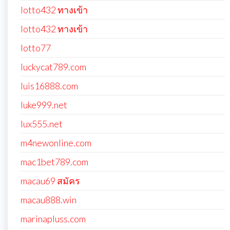
lotto432 ทางเข้า
lotto432 ทางเข้า
lotto77
luckycat789.com
luis16888.com
luke999.net
lux555.net
m4newonline.com
mac1bet789.com
macau69 สมัคร
macau888.win
marinapluss.com