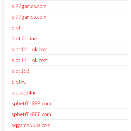
sl99games.com
sl99games.com
Slot
Slot Online
slot1111ok.com
slot1111ok.com
slot168
Slotxo
slotxo24hr
spbetflik888.com
spbetflik888.com
sqgame555s.com