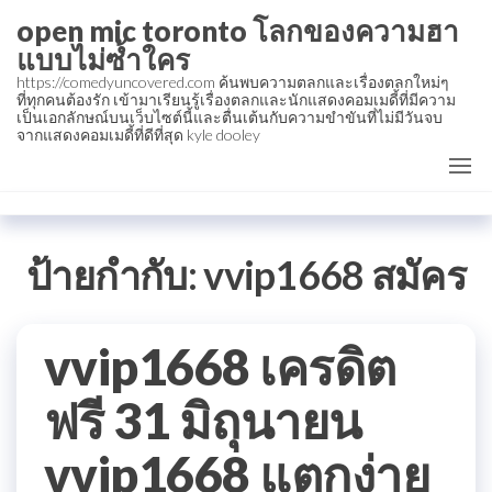
Skip
open mic toronto โลกของความฮา
to
แบบไม่ซ้ำใคร
the
https://comedyuncovered.com ค้นพบความตลกและเรื่องตลกใหม่ๆ
ที่ทุกคนต้องรัก เข้ามาเรียนรู้เรื่องตลกและนักแสดงคอมเมดี้ที่มีความ
content
เป็นเอกลักษณ์บนเว็บไซต์นี้และตื่นเต้นกับความขำขันที่ไม่มีวันจบ
จากแสดงคอมเมดี้ที่ดีที่สุด kyle dooley
ป้ายกำกับ:
vvip1668 สมัคร
vvip1668 เครดิต
ฟรี 31 มิถุนายน
vvip1668 แตกง่าย