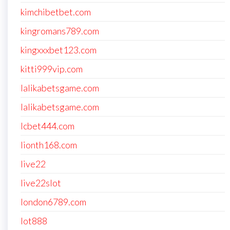
kimchibetbet.com
kingromans789.com
kingxxxbet123.com
kitti999vip.com
lalikabetsgame.com
lalikabetsgame.com
lcbet444.com
lionth168.com
live22
live22slot
london6789.com
lot888