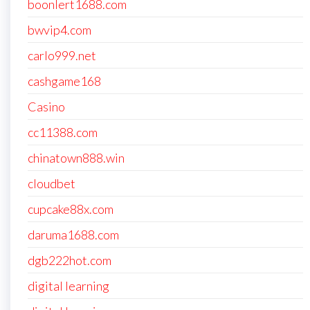
boonlert1688.com
bwvip4.com
carlo999.net
cashgame168
Casino
cc11388.com
chinatown888.win
cloudbet
cupcake88x.com
daruma1688.com
dgb222hot.com
digital learning