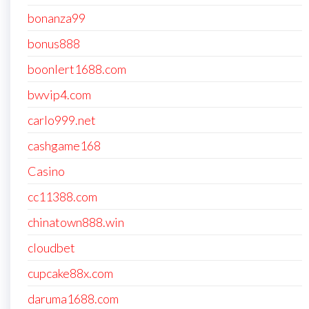
bonanza99
bonus888
boonlert1688.com
bwvip4.com
carlo999.net
cashgame168
Casino
cc11388.com
chinatown888.win
cloudbet
cupcake88x.com
daruma1688.com