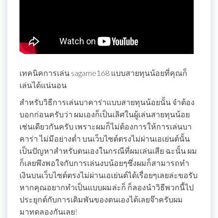
เทคนิคการเล่น sagame168 แบบสายทุนน้อยที่คุณก็
เล่นได้แน่นอน
สำหรับวิธีการเล่นบาคาร่าแบบสายทุนน้อยนั้น จำต้อง
บอกก่อนครับว่า ผมเองก็เป็นเลิศในผู้เล่นสายทุนน้อย
เช่นเดียวกันครับ เพราะผมก็ไม่ต้องการให้การเล่นบา
คาร่า ไม่มีอย่างต่ำ บนเว็บไซต์ตรงไม่ผ่านเอเย่นต์นั้น
เป็นปัญหาสำหรับตนเองในกรณีที่ผมเล่นเสีย ฉะนั้น ผม
ก็เลยพึงพอใจกับการเล่นงบน้อยๆซึ่งผมก็สามารถทำ
เงินบนเว็บไซต์ตรงไม่ผ่านเอเย่นต์ได้เรื่อยๆเลยล่ะขอรับ
หากคุณอยากทำเป็นแบบผมล่ะก็ ก็ลองนำวิธีพวกนี้ไป
ประยุกต์กับการเดิมพันของตนเองได้เลยจ๊าครับผม
มาทดลองกันเลย!