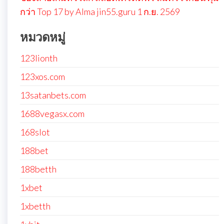
กว่า Top 17 by Alma jin55.guru 1 ก.ย. 2569
หมวดหมู่
123lionth
123xos.com
13satanbets.com
1688vegasx.com
168slot
188bet
188betth
1xbet
1xbetth