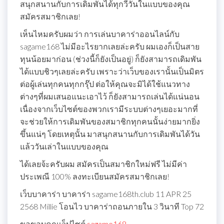
สนุกสนานกับการเดิมพันได้ทุกวี่วันในแบบของคุณ
สมัครสมาชิกเลย!
เห็นไหมครับผมว่า การเล่นบาคาร่าออนไลน์กับ
sagame168 ไม่มีอะไรยากเลยล่ะครับ ผมเองก็เป็นสาย
ทุนน้อยมาก่อน (ช่วงนี้ก็ยังเป็นอยู่) ก็ยังสามารถเดิมพัน
ได้แบบชิวๆเลยล่ะครับ เพราะว่าเว็บของเรานั้นเป็นมิตร
ต่อผู้เล่นทุกคนทุกกรุ๊ป ต่อให้คุณจะมิได้ใช้แนวทาง
ต่างๆที่ผมเสนอแนะเอาไว้ ก็ยังสามารถเล่นได้แน่นอน
เนื่องจากเว็บไซต์ของพวกเรามีระบบต่างๆเยอะมากที่
จะช่วยให้การเดิมพันของสมาชิกทุกคนนั้นง่ายมากยิ่ง
ขึ้นแน่ๆ โดยเหตุนั้น มาสนุกสนานกับการเดิมพันได้วัน
แล้ววันเล่าในแบบของคุณ
ได้เลยจ้ะครับผม สมัครเป็นสมาชิกใหม่ฟรี ไม่มีค่า
ประเพณี 100% ลงทะเบียนสมัครสมาชิกเลย!
เว็บบาคาร่า บาคาร่า sagame168th.club 11 APR 25
2568 Millie โอนไว บาคาร่าถอนภายใน 3 วินาที Top 72
ขอขอบคุณเว็ปไซต์
sagame168