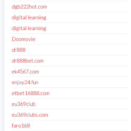
dgb222hot.com
digital learning
digital learning
Doomovie
dr888
dr888bet.com
ek4567.com
enjoy24.fun
etbet16888.com
eu369club
eu369clubs.com
faro168