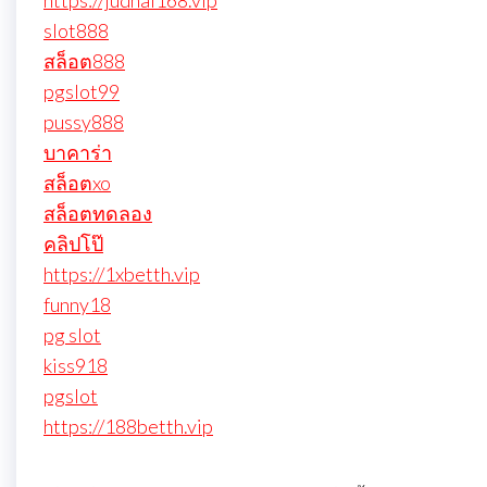
https://judhai168.vip
slot888
สล็อต888
pgslot99
pussy888
บาคาร่า
สล็อตxo
สล็อตทดลอง
คลิปโป๊
https://1xbetth.vip
funny18
pg slot
kiss918
pgslot
https://188betth.vip