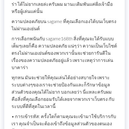
ร่า ได้ไม่ยากเลยล่ะครับผม มานะเดิมพันแค่ฝั่งเจ้ามือ
หรือผู้เล่นแค่นั้น
ความปลอดภัยบน sagame ที่คุณเลือกเองได้บนเว็บตรง
ไม่ผ่านเอเย่นต์
การเลือกพนันกับ sagame168th สิ่งที่คุณจะได้รับแบบ
เต็มๆเลยก็คือ ความปลอดภัย แน่ๆว่า ความเป็นเว็บไซต์
ตรงไม่ผ่านเอเย่นต์ของพวกเรานั้นจะช่วยการันตีใน
เรื่องของความปลอดภัยอยู่แล้ว เพราะเหตุว่าการเล่น
บาคาร่า
ทุกหน มันจะช่วยให้คุณเล่นได้อย่างสบายใจ เพราะ
ระบบต่างๆของเราจะช่วยป้องกันและก็รักษาข้อมูล
ส่วนตัวของคุณได้ไม่ยาก บอกเลยว่า นี่แหละครับผม
คือสิ่งที่คุณเลือกยอมรับได้เลยจากพวกเราเว็บตรง กับ
ระบบที่ดีที่สุดในเวลานี้
• การเข้ารหัส: ครั้งใดก็ตามคุณจะเข้ามาใช้บริการกับ
เรา คุณจำเป็นจะต้องเข้าถึงข้อมูลส่วนตัวของตนเอง