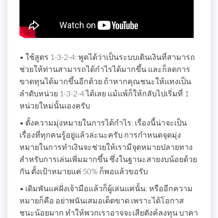
• ใช้สูตร 1-3-2-4: พูดได้ว่าเป็นระบบเดินเงินที่สามารถ
ช่วยให้ท่านสามารถได้กำไรได้มากขึ้น และก็ลดการ
ขาดทุนได้มากขึ้นอีกด้วย ถ้าหากคุณชนะให้แทงเป็น
ลำดับหน่วย 1-3-2-4 ได้เลย แม้แพ้ก็ให้กลับไปเริ่มที่ 1
หน่วยใหม่นั้นเองครับ
• ตั้งความมุ่งหมายในการได้กำไร: เรื่องนี้น่าจะเป็น
เรื่องที่ทุกคนรู้อยู่แล้วล่ะนะครับ การกำหนดจุดมุ่ง
หมายในการทำเงินจะช่วยให้เรามีจุดหมายปลายทาง
สำหรับการเล่นเพิ่มมากขึ้น ซึ่งในฐานะสายงบน้อยด้วย
กัน ตั้งเป้าหมายแค่ 50% ก็พอแล้วขอรับ
• เดิมพันแค่ฝั่งเจ้ามือแล้วก็ผู้เล่นแค่นั้น: หรืออีกความ
หมายก็คือ อย่าพนันเสมอเด็ดขาด เพราะได้โอกาส
ชนะน้อยมาก ทำให้พวกเราอาจจะเสียตังค์ลงทุน บาคา