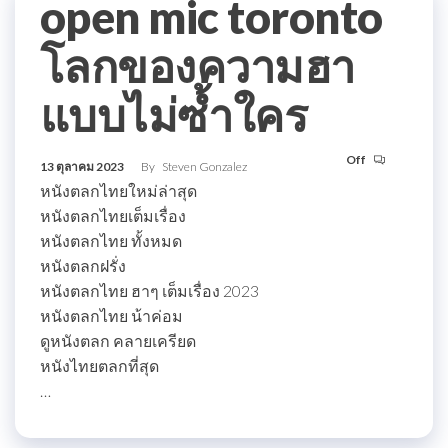
open mic toronto
โลกของความฮา
แบบไม่ซ้ำใคร
Off
13 ตุลาคม 2023
By
Steven Gonzalez
หนังตลกไทยใหม่ล่าสุด
หนังตลกไทยเต็มเรื่อง
หนังตลกไทย ทั้งหมด
หนังตลกฝรั่ง
หนังตลกไทย ฮาๆ เต็มเรื่อง 2023
หนังตลกไทย น้าค่อม
ดูหนังตลก คลายเครียด
หนังไทยตลกที่สุด
…