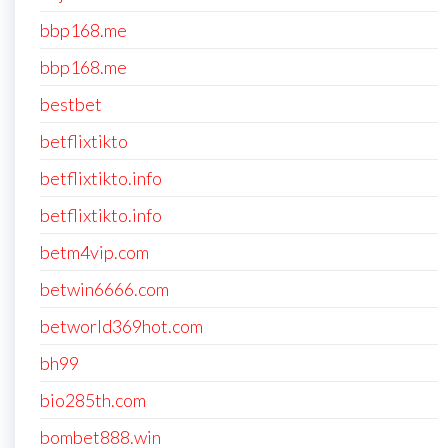
bbp168.me
bbp168.me
bestbet
betflixtikto
betflixtikto.info
betflixtikto.info
betm4vip.com
betwin6666.com
betworld369hot.com
bh99
bio285th.com
bombet888.win