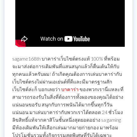
sagame168th บาคาร่าเว็บไซต์ตรงแท้ 100% ที่พร้อม
จะมาส่งต่อการเดิมพันที่แสนสนุกแล้วก็ตื่นเต้นให้กับ
ทุกคนแล้วครับผม! ถ้าเกิดคุณต้องการเล่นบาคาร่ากับ
เว็บไซต์ตรงไม่ผ่านเอเย่นต์ที่ดีและมีมาตรฐานสัก
เว็บไซต์ล่ะก็ บอกเลยว่า
บาคาร่า
ของพวกเรานี่แหละที่
สามารถรองรับในสิ่งที่ต้องการทั้งผองของคุณได้อย่าง
แน่นอนขอรับ สนุกกับการพนันได้มากขึ้นทุกวี่วัน
แน่นอน มาเล่นบาคาร่ากับพวกเราได้ตลอด 24 ชั่วโมง
ลิขสิทธิ์แท้จากคาสิโนชั้นหนึ่งสุดยอดอย่าง sa gaming
มีห้องเดิมพันให้เลือกเล่นมากมายก่ายกอง มาพร้อม
โปรโมชั่นรวมทั้งกิจกรรมสุดพิเศษที่รับได้เฉพาะ