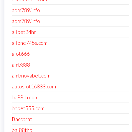
adm789.info
adm789.info
allbet24hr
allone745s.com
alot666
amb888
ambnovabet.com
autoslot16888.com
ba88th.com
babet555.com
Baccarat
baj88thb