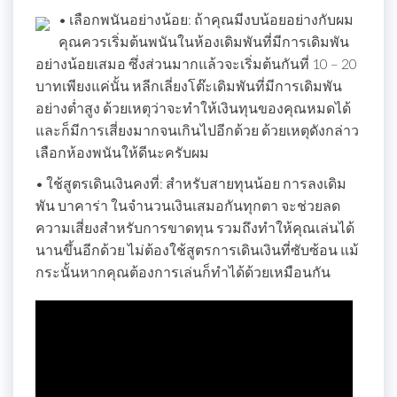
• เลือกพนันอย่างน้อย: ถ้าคุณมีงบน้อยอย่างกับผม
คุณควรเริ่มต้นพนันในห้องเดิมพันที่มีการเดิมพัน
อย่างน้อยเสมอ ซึ่งส่วนมากแล้วจะเริ่มต้นกันที่ 10 – 20
บาทเพียงแค่นั้น หลีกเลี่ยงโต๊ะเดิมพันที่มีการเดิมพัน
อย่างต่ำสูง ด้วยเหตุว่าจะทำให้เงินทุนของคุณหมดได้
และก็มีการเสี่ยงมากจนเกินไปอีกด้วย ด้วยเหตุดังกล่าว
เลือกห้องพนันให้ดีนะครับผม
• ใช้สูตรเดินเงินคงที่: สำหรับสายทุนน้อย การลงเดิม
พัน บาคาร่า ในจำนวนเงินเสมอกันทุกตา จะช่วยลด
ความเสี่ยงสำหรับการขาดทุน รวมถึงทำให้คุณเล่นได้
นานขึ้นอีกด้วย ไม่ต้องใช้สูตรการเดินเงินที่ซับซ้อน แม้
กระนั้นหากคุณต้องการเล่นก็ทำได้ด้วยเหมือนกัน