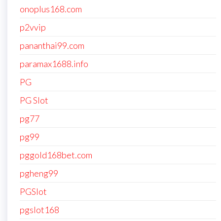
onoplus168.com
p2vvip
pananthai99.com
paramax1688.info
PG
PG Slot
pg77
pg99
pggold168bet.com
pgheng99
PGSlot
pgslot168