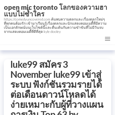
Skip
open mic toronto โลกของความฮา
to
แบบไม่ซ้ำใคร
the
https://comedyuncovered.com ค้นพบความตลกและเรื่องตลกใหม่ๆ
ที่ทุกคนต้องรัก เข้ามาเรียนรู้เรื่องตลกและนักแสดงคอมเมดี้ที่มีความ
content
เป็นเอกลักษณ์บนเว็บไซต์นี้และตื่นเต้นกับความขำขันที่ไม่มีวันจบ
จากแสดงคอมเมดี้ที่ดีที่สุด kyle dooley
luke99 สมัคร 3
November luke99 เข้าสู่
ระบบ ฟังก์ชันรวมรายได้
ต่อเดือนดาวน์โหลดได้
ง่ายเหมาะกับผู้ที่วางแผน
การเงิน Top 63 by