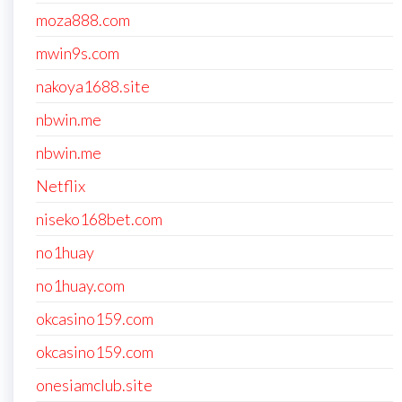
moza888.com
mwin9s.com
nakoya1688.site
nbwin.me
nbwin.me
Netflix
niseko168bet.com
no1huay
no1huay.com
okcasino159.com
okcasino159.com
onesiamclub.site