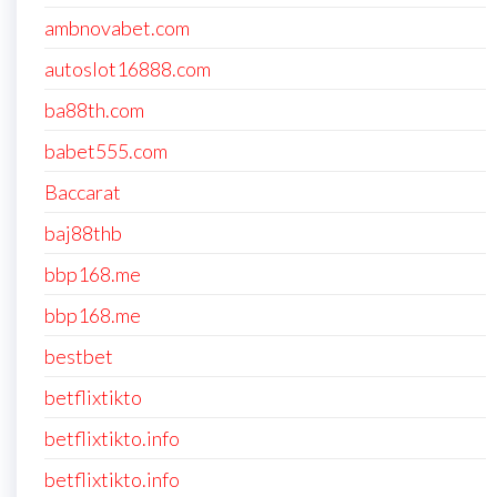
ambnovabet.com
autoslot16888.com
ba88th.com
babet555.com
Baccarat
baj88thb
bbp168.me
bbp168.me
bestbet
betflixtikto
betflixtikto.info
betflixtikto.info