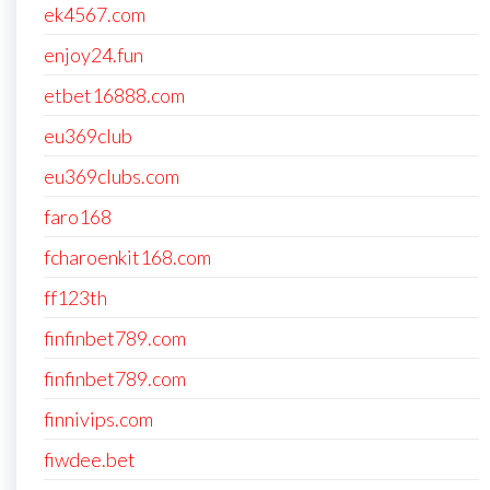
ek4567.com
enjoy24.fun
etbet16888.com
eu369club
eu369clubs.com
faro168
fcharoenkit168.com
ff123th
finfinbet789.com
finfinbet789.com
finnivips.com
fiwdee.bet