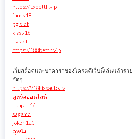
https://1xbetth.vip
funny18
pg slot
kiss918
pgslot
https://188betth.vip
เว็บสล็อตและบาคาร่าของโครตดีเว็บนี้เล่นแล้วรวย
จัดๆ
https://918kissauto.tv
ดูหนังออนไลน์
punpro66
sagame
joker 123
ดูหนัง