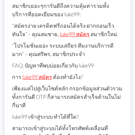
สมาชิกเยอะๆการันตีถึงความคุ้มค่ารวมทั้ง
บริการที่ยอดเยี่ยมของ luke99:
“สมัครง่าย เครดิตฟรีถอนได้จริง ฝากถอนเร็ว
ทันใจ” – คุณสมชาย,
luke99 สมัคร
สมาชิกใหม่
“โปรโมชั่นเยอะ ระบบเสถียร ทีมงานบริการดี
มาก” – คุณศรีพร, สมาชิกประจำ
FAQ: ปัญหาที่พบบ่อยเกี่ยวกับ luke99
การ
luke99 สมัคร
ต้องทำยังไง?
เพียงแค่ไปสู่เว็บไซต์หลัก กรอกข้อมูลส่วนตัวรวม
ทั้งการันตี OTP ก็สามารถสมัครสำเร็จด้านในไม่
กี่นาที
luke99 เข้าสู่ระบบ ทำได้ที่ใด?
สามารถเข้าสู่ระบบได้ทั้งโทรศัพท์เคลื่อนที่