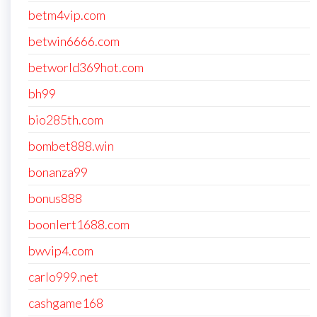
betm4vip.com
betwin6666.com
betworld369hot.com
bh99
bio285th.com
bombet888.win
bonanza99
bonus888
boonlert1688.com
bwvip4.com
carlo999.net
cashgame168