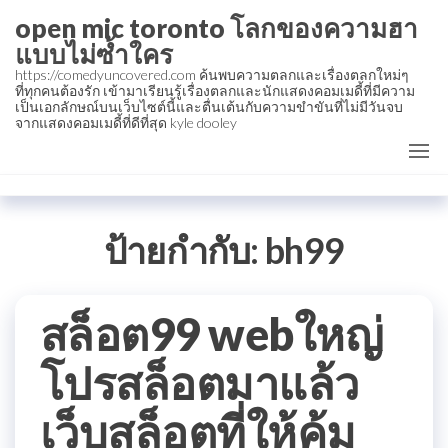
Skip
open mic toronto โลกของความฮา
to
แบบไม่ซ้ำใคร
the
https://comedyuncovered.com ค้นพบความตลกและเรื่องตลกใหม่ๆ
ที่ทุกคนต้องรัก เข้ามาเรียนรู้เรื่องตลกและนักแสดงคอมเมดี้ที่มีความ
content
เป็นเอกลักษณ์บนเว็บไซต์นี้และตื่นเต้นกับความขำขันที่ไม่มีวันจบ
จากแสดงคอมเมดี้ที่ดีที่สุด kyle dooley
ป้ายกำกับ:
bh99
สล็อต99 webใหญ่
โปรสล็อตมาแล้ว
เว็บสล็อตที่ให้คุ้ม