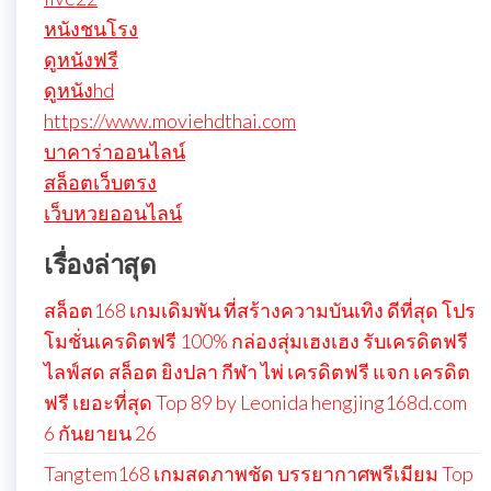
หนังชนโรง
ดูหนังฟรี
ดูหนังhd
https://www.moviehdthai.com
บาคาร่าออนไลน์
สล็อตเว็บตรง
เว็บหวยออนไลน์
เรื่องล่าสุด
สล็อต168 เกมเดิมพัน ที่สร้างความบันเทิง ดีที่สุด โปร
โมชั่นเครดิตฟรี 100% กล่องสุ่มเฮงเฮง รับเครดิตฟรี
ไลฟ์สด สล็อต ยิงปลา กีฬา ไพ่ เครดิตฟรี แจก เครดิต
ฟรี เยอะที่สุด Top 89 by Leonida hengjing168d.com
6 กันยายน 26
Tangtem168 เกมสดภาพชัด บรรยากาศพรีเมียม Top