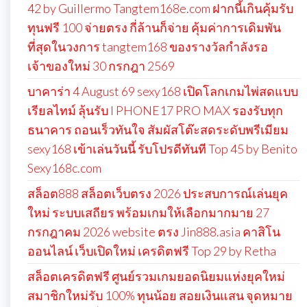
42 by Guillermo Tangtem168e.com ฝากนี้เกินคุ้มรับ
ทุนฟรี 100 จ่ายตรง กี่ล้านก็จ่าย คุ้มค่าการเดิมพัน
ที่สุดในวงการ tangtem168 ของรางวัลกำลังรอ
เจ้าของใหม่ 30 กรกฎา 2569
บาคาร่า 4 August 69 sexy168 เปิดโลกเกมไพ่สดแบบ
เรียลไทม์ ลุ้นรับ I PHONE17 PRO MAX รองรับทุก
ธนาคาร ถอนเร็วทันใจ สัมผัสโต๊ะสดระดับพรีเมียม
sexy168 เข้าเล่นวันนี้ รับโปรดีทันที Top 45 by Benito
Sexy168c.com
สล็อต888 สล็อตเว็บตรง 2026 ประสบการณ์เล่นยุค
ใหม่ ระบบเสถียร พร้อมเกมให้เลือกมากมาย 27
กรกฎาคม 2026 website ตรง Jin888.asia คาสิโน
ออนไลน์ เว็บเปิดใหม่ เครดิตฟรี Top 29 by Retha
สล็อตเครดิตฟรี ศูนย์รวมเกมยอดนิยมแห่งยุคใหม่
สมาชิกใหม่รับ 100% ทุนน้อย สอยเงินแสน จุดหมาย