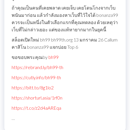
ถ้าคุณเป็นคนที่เคยพลาด เคยเจ็บ เคยโดนโกงจากเว็บ
พนันมาก่อน แล้วกำลังมองหาเว็บที่ไว้ใจได้ bonanza99
ควรจะเป็นหนึ่งในตัวเลือกแรกที่คุณทดลอง ด้วยเหตุว่า
เว็บที่ไม่กล่าวเยอะ แต่ของแท้หายากมากในยุคนี้
สล็อตเปิดใหม่ bh99 bh99th.org 13 มกราคม 26 Callum
คาสิโน bonanza99 แจกบ่อย Top 6
ขอขอบพระคุณby
bh99
https://rebrand.ly/bh99-th
https://cutly.info/bh99-th
https://bitt.to/8g1lo2
https://shorturl.asia/1rf0n
https://t.co/z2d4aAREqa
…