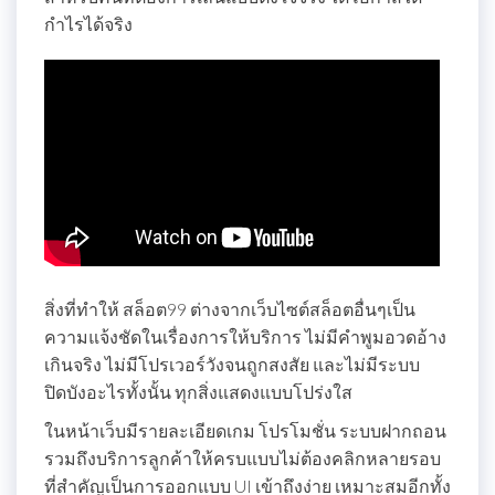
กำไรได้จริง
สิ่งที่ทำให้ สล็อต99 ต่างจากเว็บไซต์สล็อตอื่นๆเป็น
ความแจ้งชัดในเรื่องการให้บริการ ไม่มีคำพูมอวดอ้าง
เกินจริง ไม่มีโปรเวอร์วังจนถูกสงสัย และไม่มีระบบ
ปิดบังอะไรทั้งนั้น ทุกสิ่งแสดงแบบโปร่งใส
ในหน้าเว็บมีรายละเอียดเกม โปรโมชั่น ระบบฝากถอน
รวมถึงบริการลูกค้าให้ครบแบบไม่ต้องคลิกหลายรอบ
ที่สำคัญเป็นการออกแบบ UI เข้าถึงง่าย เหมาะสมอีกทั้ง