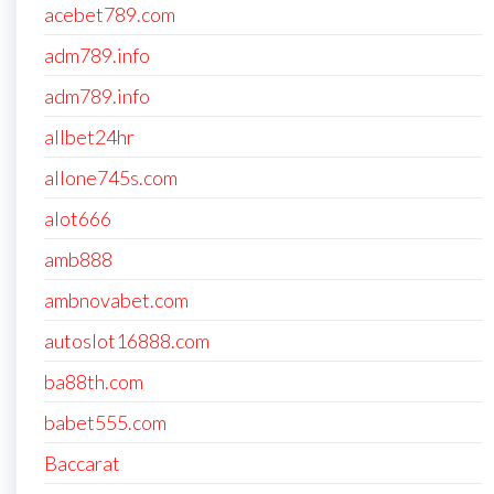
acebet789.com
adm789.info
adm789.info
allbet24hr
allone745s.com
alot666
amb888
ambnovabet.com
autoslot16888.com
ba88th.com
babet555.com
Baccarat