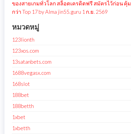
ของสายเกมทั่วโลก สล็อตเครดิตฟรี สมัครไว้ก่อน คุ้ม
กว่า Top 17 by Alma jin55.guru 1 ก.ย. 2569
หมวดหมู่
123lionth
123xos.com
13satanbets.com
1688vegasx.com
168slot
188bet
188betth
1xbet
1xbetth