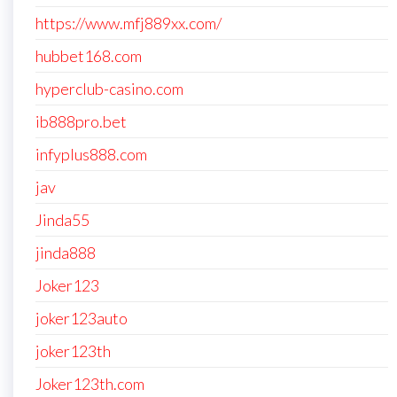
https://www.mfj889xx.com/
hubbet168.com
hyperclub-casino.com
ib888pro.bet
infyplus888.com
jav
Jinda55
jinda888
Joker123
joker123auto
joker123th
Joker123th.com