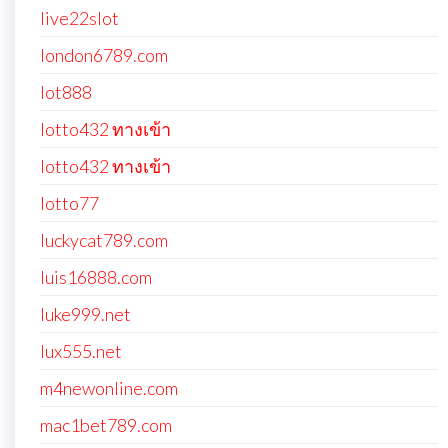
live22slot
london6789.com
lot888
lotto432 ทางเข้า
lotto432 ทางเข้า
lotto77
luckycat789.com
luis16888.com
luke999.net
lux555.net
m4newonline.com
mac1bet789.com