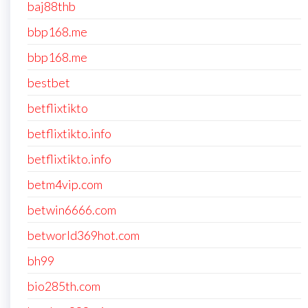
baj88thb
bbp168.me
bbp168.me
bestbet
betflixtikto
betflixtikto.info
betflixtikto.info
betm4vip.com
betwin6666.com
betworld369hot.com
bh99
bio285th.com