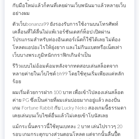
กับมือใหม่แล้วก็คนที่เคยผ่านเว็บพนันมาแล้วหลายเว็บ
อย่างผม
ตัวเว็บbonanza99 ยังรองรับการใช้งานบนโทรศัพท์
เคลื่อนที่ได้ลื่นไม่แพ้เวอร์ชันเดสก์ท็อป เปิดผ่าน
โปรแกรมสำหรับท่องอินเตอร์เน็ตก็ใช้ได้เลย ไม่ต้อง
โหลดแอปอะไรให้ยุ่งยาก และไม่กินแบตหรือเน็ตเท่า
เว็บบางพระภูมิหนักกราฟิกเกินจำเป็น
รีวิวแบบไม่อ้อมค้อมหลังจากทดสอบเล่นสล็อตจาก
หลายค่ายในเว็บไซต์ bh99 โดยใช้ทุนเริ่มเพียงแค่หลัก
ร้อย
ผมเริ่มด้วยการฝาก 100 บาท เพื่อเข้าไปลองเล่นสล็อต
ค่าย PG ซึ่งเป็นค่ายที่ผมเล่นบ่อยมากอยู่แล้ว ลองปั่น
เกม Fortune Rabbit กับ Lucky Neko สองเกมนี้ธรรมดา
เคยเล่นบนเว็บไซต์อื่นแล้วไม่เคยเข้าโบนัสเลย
แม้กระนั้นคราวนี้ใช้ทุนเบทละ 2 บาท เล่นไปราวๆ 20
รอบ เกมกระตุกบางส่วนตอนโหลด แต่จากนั้นลื่นปื้ด