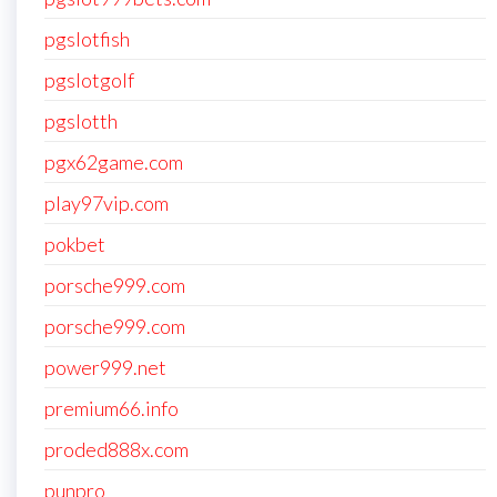
pgslotfish
pgslotgolf
pgslotth
pgx62game.com
play97vip.com
pokbet
porsche999.com
porsche999.com
power999.net
premium66.info
proded888x.com
punpro