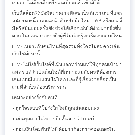
เกมเงา ไม่มีจอมืดหรือเกมที่กดแล้วเข้ามิได้
เว็บนี้สล็อต99 ยังมีหมวดเกมพิเศษ เป็นต้นว่า เกมที่แจก
หนักระยะนี้ เกมแนะนำสำหรับมือใหม่ bh99 หรือเกมที่
มีฟรีสปินบ่อยครั้ง ซึ่งช่วยให้เลือกเล่นได้ง่ายมากยิ่งขึ้น
มาก โดยเฉพาะอย่างยิ่งผู้ที่ไม่ค่อยรู้จะเริ่มจากเกมไหน
bh99 เหมาะกับคนไหนที่สุดรวมทั้งใครไม่สมควรเล่น
เว็บไซต์แห่งนี้
bh99 ไม่ใช่เว็บไซต์ที่เน้นแจกหว่านแหให้ทุกคนเข้ามา
สมัคร แต่ว่าเป็นเว็บไซต์ที่เหมาะสมกับคนที่ต้องการ
เล่นแบบมีแบบแผน ไม่โลภ และก็รู้เรื่องว่าสล็อตเป็น
เกมที่จำเป็นต้องบริหารทุน
เหมาะอย่างยิ่งกับคนที่:
• ถูกใจระบบที่โปร่งใส ไม่มีลูกเล่นแอบแฝง
• เล่นทุนเบา ไม่อยากบีบคั้นจากโปรเวอร์
• ถอนเงินโดยทันทีไม่ได้อยากต้องการคอยแอดมิน