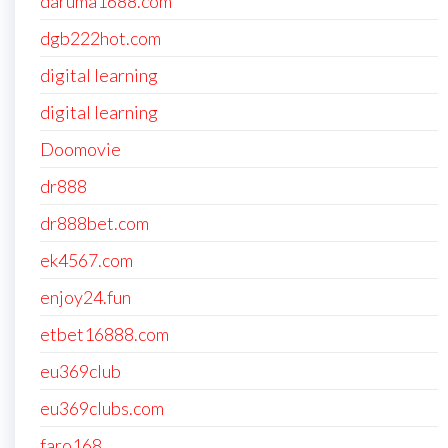
daruma1688.com
dgb222hot.com
digital learning
digital learning
Doomovie
dr888
dr888bet.com
ek4567.com
enjoy24.fun
etbet16888.com
eu369club
eu369clubs.com
faro168