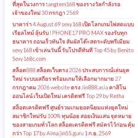
ที่สุดในวงการ tangtem168 ของรางวัลกำลังรอ
เจ้าของใหม่ 30 กรกฎา 2569
บาคาร่า 4 August 69 sexy168 เปิดโลกเกมไพ่สดแบบ
เรียลไทม์ ลุ้นรับ I PHONE17 PRO MAX รองรับทุก
ธนาคาร ถอนเร็วทันใจ สัมผัสโต๊ะสดระดับพรีเมียม
sexy168 เข้าเล่นวันนี้ รับโปรดีทันที Top 45 by Benito
Sexy168c.com
สล็อต888 สล็อตเว็บตรง 2026 ประสบการณ์เล่นยุค
ใหม่ ระบบเสถียร พร้อมเกมให้เลือกมากมาย 27
กรกฎาคม 2026 website ตรง Jin888.asia คาสิโน
ออนไลน์ เว็บเปิดใหม่ เครดิตฟรี Top 29 by Retha
สล็อตเครดิตฟรี ศูนย์รวมเกมยอดนิยมแห่งยุคใหม่
สมาชิกใหม่รับ 100% ทุนน้อย สอยเงินแสน จุดหมาย
ของสายเกมทั่วโลก สล็อตเครดิตฟรี สมัครไว้ก่อน คุ้ม
กว่า Top 17 by Alma jin55.guru 1 ก.ย. 2569