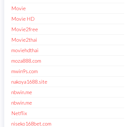
Movie
Movie HD
Movie2free
Movie2thai
moviehdthai
moza888.com
mwin9s.com
nakoya1688.site
nbwin.me
nbwin.me
Netflix
niseko168bet.com