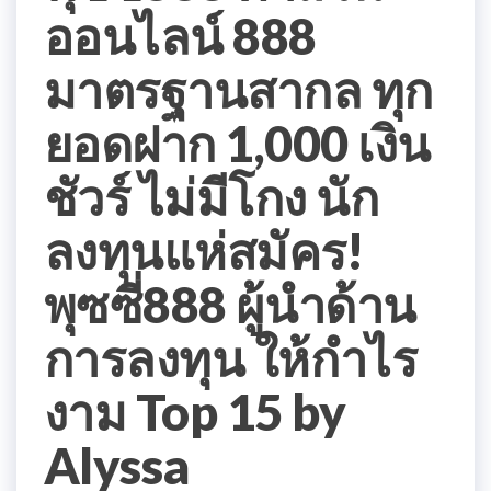
ออนไลน์ 888
มาตรฐานสากล ทุก
ยอดฝาก 1,000 เงิน
ชัวร์ ไม่มีโกง นัก
ลงทุนแห่สมัคร!
พุซซี่888 ผู้นำด้าน
การลงทุน ให้กำไร
งาม Top 15 by
Alyssa