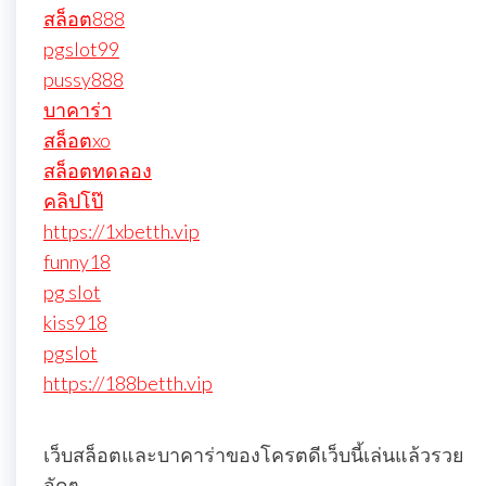
สล็อต888
pgslot99
pussy888
บาคาร่า
สล็อตxo
สล็อตทดลอง
คลิปโป๊
https://1xbetth.vip
funny18
pg slot
kiss918
pgslot
https://188betth.vip
เว็บสล็อตและบาคาร่าของโครตดีเว็บนี้เล่นแล้วรวย
จัดๆ