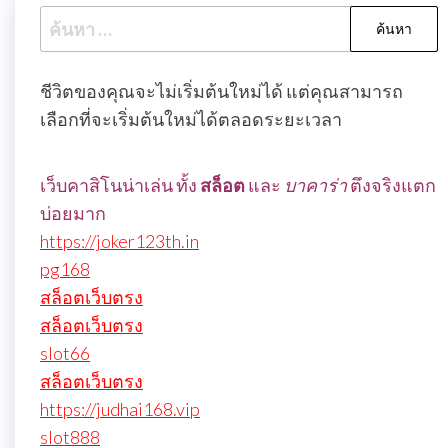
ค้นหา
สำหรับ:
ชีวิตของคุณจะไม่เริ่มต้นใหม่ได้ แต่คุณสามารถ
เลือกที่จะเริ่มต้นใหม่ได้ตลอดระยะเวลา
เว็บคาสิโนน่าเล่น ทั้ง
สล็อต
และ
บาคาร่า
ตึงจริงแตก
บ่อยมาก
https://joker123th.in
pg168
สล็อตเว็บตรง
สล็อตเว็บตรง
slot66
สล็อตเว็บตรง
https://judhai168.vip
slot888