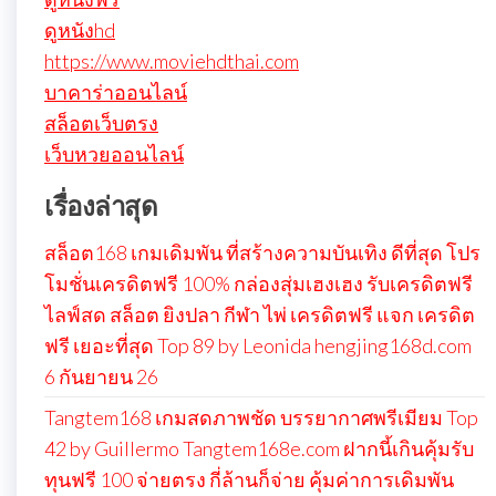
ดูหนังhd
https://www.moviehdthai.com
บาคาร่าออนไลน์
สล็อตเว็บตรง
เว็บหวยออนไลน์
เรื่องล่าสุด
สล็อต168 เกมเดิมพัน ที่สร้างความบันเทิง ดีที่สุด โปร
โมชั่นเครดิตฟรี 100% กล่องสุ่มเฮงเฮง รับเครดิตฟรี
ไลฟ์สด สล็อต ยิงปลา กีฬา ไพ่ เครดิตฟรี แจก เครดิต
ฟรี เยอะที่สุด Top 89 by Leonida hengjing168d.com
6 กันยายน 26
Tangtem168 เกมสดภาพชัด บรรยากาศพรีเมียม Top
42 by Guillermo Tangtem168e.com ฝากนี้เกินคุ้มรับ
ทุนฟรี 100 จ่ายตรง กี่ล้านก็จ่าย คุ้มค่าการเดิมพัน